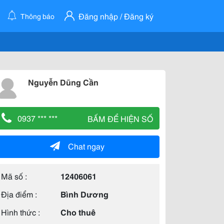
Đăng nhập / Đăng ký
Thông báo
Nguyễn Dũng Cần
0937 *** ***
BẤM ĐỂ HIỆN SỐ
Chat ngay
Mã số :
12406061
Địa điểm :
Bình Dương
Hình thức :
Cho thuê