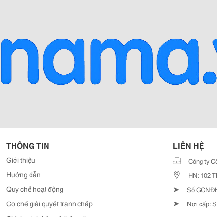
THÔNG TIN
LIÊN HỆ
Giới thiệu
Công ty C
Hướng dẫn
HN: 102 T
➤
Quy chế hoạt động
Số GCNĐKD
➤
Cơ chế giải quyết tranh chấp
Nơi cấp: S