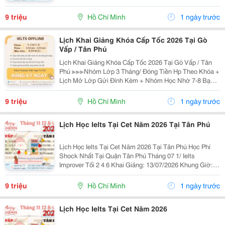
13/07/2026 Khung Giờ: 18:00 Đến 21:00 Học Phí Ưu Đãi
5% Khi Đăng Ký 2/ Ielts...
9 triệu
Hồ Chí Minh
1 ngày trước
Lịch Khai Giảng Khóa Cấp Tốc 2026 Tại Gò
Vấp / Tân Phú
Lịch Khai Giảng Khóa Cấp Tốc 2026 Tại Gò Vấp / Tân
Phú ≫≫≫Nhóm Lớp 3 Tháng/ Đóng Tiền Hp Theo Khóa +
Lịch Mở Lớp Gửi Đính Kèm + Nhóm Học Nhờ 7-8 Bạn/
Lớp + Giáo Trình Ielts Có Band Điểm Lộ Trình, Sách
Nước Ngoài Bám Sát + Chia Đều 4 Kỹ...
9 triệu
Hồ Chí Minh
1 ngày trước
Lịch Học Ielts Tại Cet Năm 2026 Tại Tân Phú
Lịch Học Ielts Tại Cet Năm 2026 Tại Tân Phú Học Phí
Shock Nhất Tại Quận Tân Phú Tháng 07 1/ Ielts
Improver Tối 2 4 6 Khai Giảng: 13/07/2026 Khung Giờ:
18:00 Đến 21:00 Học Phí Ưu Đãi 5% Khi Đăng Ký 2/ Ielts
Basic Tối 3 5 7 Khai...
9 triệu
Hồ Chí Minh
1 ngày trước
Lịch Học Ielts Tại Cet Năm 2026