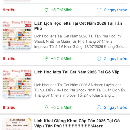
Lớp + Giáo Trình Ielts Có Band Điểm Lộ Trình, Sách
Nước Ngoài Bám Sát + Chia Đều 4 Kỹ...
9 triệu
Hồ Chí Minh
2 ngày trước
Lịch Lịch Học Ielts Tại Cet Năm 2026 Tại Tân
Phú
Lịch Học Ielts Tại Cet Năm 2026 Tại Tân Phú Học Phí
Shock Nhất Tại Quận Tân Phú Tháng 07 1/ Ielts
Improver Tối 2 4 6 Khai Giảng: 13/07/2026 Khung Giờ:
18:00 Đến 21:00 Học Phí Ưu Đãi 5% Khi Đăng Ký 2/ Ielts
Basic Tối 3 5 7 Khai...
9 triệu
Hồ Chí Minh
2 ngày trước
Lịch Học Ielts Tại Cet Năm 2026 Tại Gò Vấp
Lịch Học Ielts Tại Cet Năm 2026 &Ndash; Luyện Ielts
Từ 5.0 Đến 7.0+ Học Phí Shock Nhất Tại Quận Gò Vấp
Tháng 07 1/ Ielts Improver Tối 2 4 6 Khai Giảng:
13/07/2026 Khung Giờ: 18:00 Đến 21:00 Học Phí Ưu Đãi
5% Khi Đăng Ký 2/ Ielts...
9 triệu
Hồ Chí Minh
2 ngày trước
Lịch Khai Giảng Khóa Cấp Tốc 2026 Tại Gò
Vấp / Tân Phú !!!!!!!!!!!!!!!!!!!!Atezz