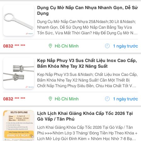
Dụng Cụ Mở Nắp Can Nhựa Nhanh Gọn, Dễ Sử
Dụng
Dụng Cụ Mở Nắp Can Nhựa 25&Ndash;30 Lít &Ndash;
Nhanh Gọn, Dễ Sử Dụng Mở Nắp Can Bằng Tay Vừa
Tốn Sức, Vừa Mất Thời Gian? Hãy Để Dụng Cụ Mở Nắp
Can Nhựa 25&Ndash;30 Lít Hỗ Trợ Bạn Thao Tác
Nhanh Chóng Và Nhẹ Nhàng Hơn! Thiết Kế Chuyên...
0832 *** ***
Hồ Chí Minh
1 ngày trước
Kẹp Nắp Phuy V3 Sus Chất Liệu Inox Cao Cấp,
Bấm Khóa Nhẹ Tay X2 Năng Suất
Kẹp Nắp Phuy V3 Sus &Ndash; Chất Liệu Inox Cao Cấp,
Bấm Khóa Nhẹ Tay X2 Năng Suất! Cần Một Thiết Bị
Chốt Nắp Thùng Phuy Siêu Bền, Chịu Hóa Chất Tốt Và
Giúp Công Nhân Bấm Hàng Trăm Nắp Phuy Mỗi Ngày
Mà Không Mỏi Tay? Sắm Ngay Kẹp Nắp Thùng...
0832 *** ***
Hồ Chí Minh
1 ngày trước
Lịch Lịch Khai Giảng Khóa Cấp Tốc 2026 Tại
Gò Vấp / Tân Phú
Lịch Khai Giảng Khóa Cấp Tốc 2026 Tại Gò Vấp / Tân
Phú ≫≫≫Nhóm Lớp 3 Tháng/ Đóng Tiền Hp Theo Khóa +
Lịch Mở Lớp Gửi Đính Kèm + Nhóm Học Nhờ 7-8 Bạn/