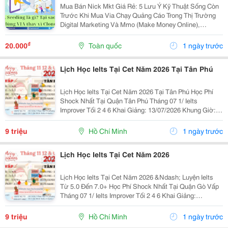
Mua Bán Nick Mkt Giá Rẻ: 5 Lưu Ý Kỹ Thuật Sống Còn
Trước Khi Mua Via Chạy Quảng Cáo Trong Thị Trường
Digital Marketing Và Mmo (Make Money Online),
Facebook Ads Vẫn Luôn Là Kênh Mang Lại Lượng
Khách Hàng Tiềm Năng Và Dòng Doanh Thu Đột Phá.
₫
20.000
Toàn quốc
1 ngày trước
Để Vận...
Lịch Học Ielts Tại Cet Năm 2026 Tại Tân Phú
Lịch Học Ielts Tại Cet Năm 2026 Tại Tân Phú Học Phí
Shock Nhất Tại Quận Tân Phú Tháng 07 1/ Ielts
Improver Tối 2 4 6 Khai Giảng: 13/07/2026 Khung Giờ:
18:00 Đến 21:00 Học Phí Ưu Đãi 5% Khi Đăng Ký 2/ Ielts
Basic Tối 3 5 7 Khai...
9 triệu
Hồ Chí Minh
1 ngày trước
Lịch Học Ielts Tại Cet Năm 2026
Lịch Học Ielts Tại Cet Năm 2026 &Ndash; Luyện Ielts
Từ 5.0 Đến 7.0+ Học Phí Shock Nhất Tại Quận Gò Vấp
Tháng 07 1/ Ielts Improver Tối 2 4 6 Khai Giảng:
13/07/2026 Khung Giờ: 18:00 Đến 21:00 Học Phí Ưu Đãi
5% Khi Đăng Ký 2/ Ielts...
9 triệu
Hồ Chí Minh
1 ngày trước