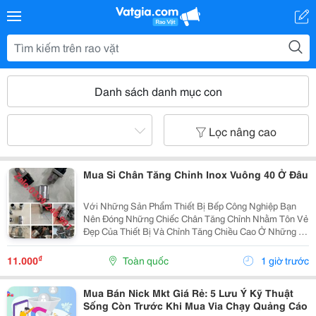
Danh sách danh mục con
Lọc nâng cao
Mua Sỉ Chân Tăng Chỉnh Inox Vuông 40 Ở Đâu
Với Những Sản Phẩm Thiết Bị Bếp Công Nghiệp Bạn
Nên Đóng Những Chiếc Chân Tăng Chỉnh Nhằm Tôn Vẻ
Đẹp Của Thiết Bị Và Chỉnh Tăng Chiều Cao Ở Những Vị
Trí Bề Mặt Của Mặt Bằng Không Được Đồng Đều, Giúp
Cho 4 Chân Của Bàn Ăn, Bàn Ra Đồ, Bàn Chặt, Giá
₫
11.000
Toàn quốc
1 giờ trước
Kệ,...
Mua Bán Nick Mkt Giá Rẻ: 5 Lưu Ý Kỹ Thuật
Sống Còn Trước Khi Mua Via Chạy Quảng Cáo