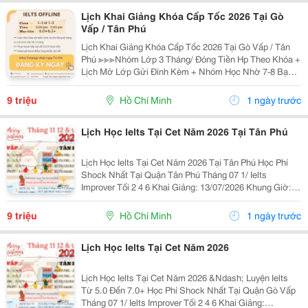
Lịch Khai Giảng Khóa Cấp Tốc 2026 Tại Gò
Vấp / Tân Phú
Lịch Khai Giảng Khóa Cấp Tốc 2026 Tại Gò Vấp / Tân
Phú ≫≫≫Nhóm Lớp 3 Tháng/ Đóng Tiền Hp Theo Khóa +
Lịch Mở Lớp Gửi Đính Kèm + Nhóm Học Nhờ 7-8 Bạn/
Lớp + Giáo Trình Ielts Có Band Điểm Lộ Trình, Sách
Nước Ngoài Bám Sát + Chia Đều 4 Kỹ...
9 triệu
Hồ Chí Minh
1 ngày trước
Lịch Học Ielts Tại Cet Năm 2026 Tại Tân Phú
Lịch Học Ielts Tại Cet Năm 2026 Tại Tân Phú Học Phí
Shock Nhất Tại Quận Tân Phú Tháng 07 1/ Ielts
Improver Tối 2 4 6 Khai Giảng: 13/07/2026 Khung Giờ:
18:00 Đến 21:00 Học Phí Ưu Đãi 5% Khi Đăng Ký 2/ Ielts
Basic Tối 3 5 7 Khai...
9 triệu
Hồ Chí Minh
1 ngày trước
Lịch Học Ielts Tại Cet Năm 2026
Lịch Học Ielts Tại Cet Năm 2026 &Ndash; Luyện Ielts
Từ 5.0 Đến 7.0+ Học Phí Shock Nhất Tại Quận Gò Vấp
Tháng 07 1/ Ielts Improver Tối 2 4 6 Khai Giảng: