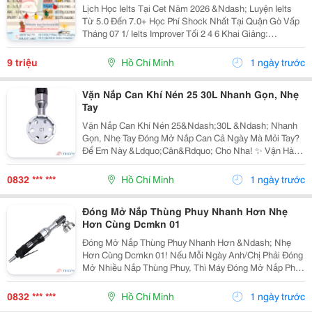
Lịch Học Ielts Tại Cet Năm 2026 &Ndash; Luyện Ielts
Từ 5.0 Đến 7.0+ Học Phí Shock Nhất Tại Quận Gò Vấp
Tháng 07 1/ Ielts Improver Tối 2 4 6 Khai Giảng:
13/07/2026 Khung Giờ: 18:00 Đến 21:00 Học Phí Ưu Đãi
5% Khi Đăng Ký 2/ Ielts...
9 triệu
Hồ Chí Minh
1 ngày trước
Vặn Nắp Can Khí Nén 25 30L Nhanh Gọn, Nhẹ
Tay
Vặn Nắp Can Khí Nén 25&Ndash;30L &Ndash; Nhanh
Gọn, Nhẹ Tay Đóng Mở Nắp Can Cả Ngày Mà Mỏi Tay?
Để Em Này &Ldquo;Cân&Rdquo; Cho Nha! ✨ Vận Hành
Bằng Khí Nén &Ndash; Thao Tác Nhanh, Nhẹ Nhàng
Lực Xoắn Mạnh &Ndash; Siết/Mở Nắp Dễ Dàng Đầu
0832 *** ***
Hồ Chí Minh
1 ngày trước
Mở Ôm Sát...
Đóng Mở Nắp Thùng Phuy Nhanh Hơn Nhẹ
Hơn Cùng Dcmkn 01
Đóng Mở Nắp Thùng Phuy Nhanh Hơn &Ndash; Nhẹ
Hơn Cùng Dcmkn 01! Nếu Mỗi Ngày Anh/Chị Phải Đóng
Mở Nhiều Nắp Thùng Phuy, Thì Máy Đóng Mở Nắp Phuy
Khí Nén Dcmkn 01 Sẽ Giúp Công Việc Trở Nên Nhẹ
Nhàng Và Hiệu Quả Hơn. Ưu Điểm Nổi Bật: ...
0832 *** ***
Hồ Chí Minh
1 ngày trước