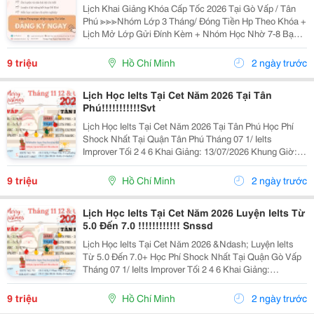
Lịch Khai Giảng Khóa Cấp Tốc 2026 Tại Gò Vấp / Tân
Phú ≫≫≫Nhóm Lớp 3 Tháng/ Đóng Tiền Hp Theo Khóa +
Lịch Mở Lớp Gửi Đính Kèm + Nhóm Học Nhờ 7-8 Bạn/
Lớp + Giáo Trình Ielts Có Band Điểm Lộ Trình, Sách
Nước Ngoài Bám Sát + Chia Đều 4 Kỹ...
9 triệu
Hồ Chí Minh
2 ngày trước
Lịch Học Ielts Tại Cet Năm 2026 Tại Tân
Phú!!!!!!!!!!!Svt
Lịch Học Ielts Tại Cet Năm 2026 Tại Tân Phú Học Phí
Shock Nhất Tại Quận Tân Phú Tháng 07 1/ Ielts
Improver Tối 2 4 6 Khai Giảng: 13/07/2026 Khung Giờ:
18:00 Đến 21:00 Học Phí Ưu Đãi 5% Khi Đăng Ký 2/ Ielts
Basic Tối 3 5 7 Khai...
9 triệu
Hồ Chí Minh
2 ngày trước
Lịch Học Ielts Tại Cet Năm 2026 Luyện Ielts Từ
5.0 Đến 7.0 !!!!!!!!!!!! Snssd
Lịch Học Ielts Tại Cet Năm 2026 &Ndash; Luyện Ielts
Từ 5.0 Đến 7.0+ Học Phí Shock Nhất Tại Quận Gò Vấp
Tháng 07 1/ Ielts Improver Tối 2 4 6 Khai Giảng:
13/07/2026 Khung Giờ: 18:00 Đến 21:00 Học Phí Ưu Đãi
5% Khi Đăng Ký 2/ Ielts...
9 triệu
Hồ Chí Minh
2 ngày trước