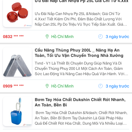
Ưu Đãi Nắp Can Nhựa Pp 25L Giá Chỉ Từ 4.Xxx
Ưu Đãi Nắp Can Nhựa Pp 25L &Ndash; Giá Chỉ Từ
4.Xxx! Tiết Kiệm Chi Phí, Đảm Bảo Chất Lượng Với
Nắp Can 25L Pp Do Triệu Vũ Trực Tiếp Sản Xuất. Giá
Ưu Đãi Chỉ Từ 4.Xxx/Cái (Giá Cũ 7.Xxx/Cái). ✅ Nhựa
Pp Nguyên Sinh Bền Chắc, Chịu Nhiệt Và Kháng...
0832 *** ***
Hồ Chí Minh
3 ngày trước
Cẩu Nâng Thùng Phuy 200L _ Nâng Hạ An
Toàn, Tối Ưu Vận Chuyển Trong Nhà Xưởng
Tvnd - V1 Là Thiết Bị Chuyên Dụng Giúp Nâng Và Di
Chuyển Thùng Phuy 200 Lít Một Cách An Toàn, Giảm
Sức Lao Động Và Nâng Cao Hiệu Quả Vận Hành. Với
Kết Cấu Thép Xi Mạ Chắc Chắn Cùng Tải Trọng Lên Đến
350 Kg , Sản Phẩm Đáp Ứng Tốt Nhu Cầu Sử Dụng
0909 *** ***
Hồ Chí Minh
3 ngày trước
Trong...
Bơm Tay Hóa Chất Dukshin Chiết Rót Nhanh,
An Toàn, Bền Bỉ
️ Bơm Tay Hóa Chất Dukshin &Ndash; Chiết Rót Nhanh,
An Toàn, Bền Bỉ Bơm Tay Dukshin Là Giải Pháp Hiệu
Quả Để Chiết Rót Hóa Chất, Dung Môi Và Nhiều Loại
Chất Lỏng Từ Thùng Phuy 200L Một Cách Nhanh Chóng