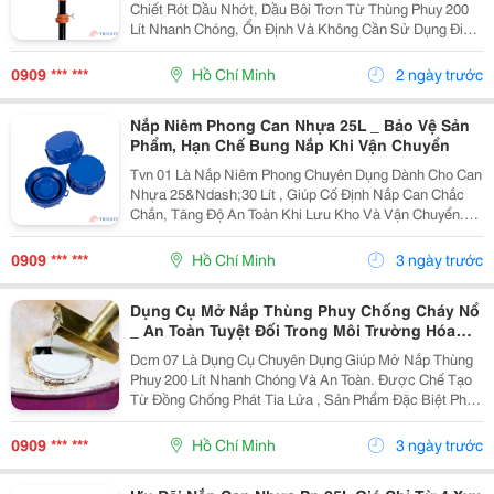
Chiết Rót Dầu Nhớt, Dầu Bôi Trơn Từ Thùng Phuy 200
Lít Nhanh Chóng, Ổn Định Và Không Cần Sử Dụng Điện.
Thân Bơm Được Đúc Bằng Gang Chịu Lực , Kết Hợp
Cơ Chế Quay Tay 360&Deg; Giúp Vận Hành Nhẹ Nhàng,
0909 *** ***
Hồ Chí Minh
2 ngày trước
Bền...
Nắp Niêm Phong Can Nhựa 25L _ Bảo Vệ Sản
Phẩm, Hạn Chế Bung Nắp Khi Vận Chuyển
Tvn 01 Là Nắp Niêm Phong Chuyên Dụng Dành Cho Can
Nhựa 25&Ndash;30 Lít , Giúp Cố Định Nắp Can Chắc
Chắn, Tăng Độ An Toàn Khi Lưu Kho Và Vận Chuyển.
Được Sản Xuất Từ Nhựa Chất Lượng Cao , Sản Phẩm
Có Nhiều Màu Sắc Để Thuận Tiện Phân Loại Và Nhận
0909 *** ***
Hồ Chí Minh
3 ngày trước
Diện...
Dụng Cụ Mở Nắp Thùng Phuy Chống Cháy Nổ
_ An Toàn Tuyệt Đối Trong Môi Trường Hóa
Chất
Dcm 07 Là Dụng Cụ Chuyên Dụng Giúp Mở Nắp Thùng
Phuy 200 Lít Nhanh Chóng Và An Toàn. Được Chế Tạo
Từ Đồng Chống Phát Tia Lửa , Sản Phẩm Đặc Biệt Phù
Hợp Cho Các Khu Vực Làm Việc Có Nguy Cơ Cháy Nổ
Như Kho Xăng Dầu, Hóa Chất Và Dung Môi. Thông
0909 *** ***
Hồ Chí Minh
3 ngày trước
Tin...