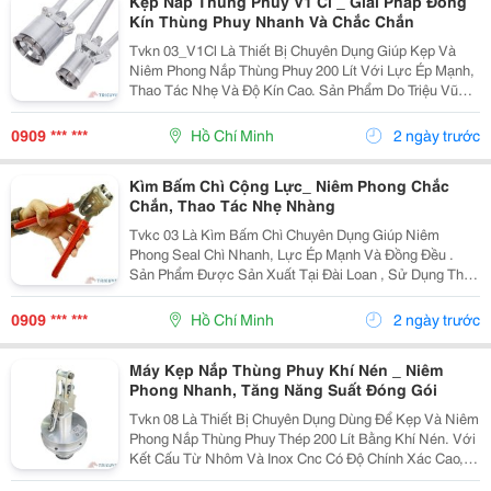
Kẹp Nắp Thùng Phuy V1 Cl _ Giải Pháp Đóng
Kín Thùng Phuy Nhanh Và Chắc Chắn
Tvkn 03_V1Cl Là Thiết Bị Chuyên Dụng Giúp Kẹp Và
Niêm Phong Nắp Thùng Phuy 200 Lít Với Lực Ép Mạnh,
Thao Tác Nhẹ Và Độ Kín Cao. Sản Phẩm Do Triệu Vũ
Nghiên Cứu Và Sản Xuất, Phù Hợp Cho Các Doanh
Nghiệp Cần Tối Ưu Quy Trình Đóng Nắp Thùng Phuy
0909 *** ***
Hồ Chí Minh
2 ngày trước
Trong...
Kìm Bấm Chì Cộng Lực_ Niêm Phong Chắc
Chắn, Thao Tác Nhẹ Nhàng
Tvkc 03 Là Kìm Bấm Chì Chuyên Dụng Giúp Niêm
Phong Seal Chì Nhanh, Lực Ép Mạnh Và Đồng Đều .
Sản Phẩm Được Sản Xuất Tại Đài Loan , Sử Dụng Thân
Thép Cứng Kết Hợp Tay Cầm Bọc Cao Su Chống Trượt ,
Mang Lại Độ Bền Cao Và Cảm Giác Cầm Nắm Thoải
0909 *** ***
Hồ Chí Minh
2 ngày trước
Mái Khi...
Máy Kẹp Nắp Thùng Phuy Khí Nén _ Niêm
Phong Nhanh, Tăng Năng Suất Đóng Gói
Tvkn 08 Là Thiết Bị Chuyên Dụng Dùng Để Kẹp Và Niêm
Phong Nắp Thùng Phuy Thép 200 Lít Bằng Khí Nén. Với
Kết Cấu Từ Nhôm Và Inox Cnc Có Độ Chính Xác Cao,
Sản Phẩm Mang Đến Lực Ép Mạnh, Ổn Định, Giúp Nắp