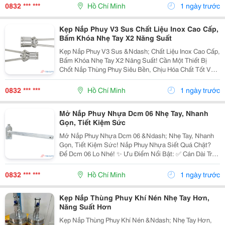
Nhanh Chóng Và Nhẹ Nhàng Hơn! Thiết Kế Chuyên...
0832 *** ***
Hồ Chí Minh
1 ngày trước
Kẹp Nắp Phuy V3 Sus Chất Liệu Inox Cao Cấp,
Bấm Khóa Nhẹ Tay X2 Năng Suất
Kẹp Nắp Phuy V3 Sus &Ndash; Chất Liệu Inox Cao Cấp,
Bấm Khóa Nhẹ Tay X2 Năng Suất! Cần Một Thiết Bị
Chốt Nắp Thùng Phuy Siêu Bền, Chịu Hóa Chất Tốt Và
Giúp Công Nhân Bấm Hàng Trăm Nắp Phuy Mỗi Ngày
Mà Không Mỏi Tay? Sắm Ngay Kẹp Nắp Thùng...
0832 *** ***
Hồ Chí Minh
1 ngày trước
Mở Nắp Phuy Nhựa Dcm 06 Nhẹ Tay, Nhanh
Gọn, Tiết Kiệm Sức
Mở Nắp Phuy Nhựa Dcm 06 &Ndash; Nhẹ Tay, Nhanh
Gọn, Tiết Kiệm Sức! Nắp Phuy Nhựa Siết Quá Chặt?
Để Dcm 06 Lo Nhé! ✨ Ưu Điểm Nổi Bật: ✅ Cán Dài Trợ
Lực, Mở Nắp Nhẹ Nhàng, Không Tốn Nhiều Sức. ️ Thép
Hợp Kim Xi Mạ Bền Bỉ, Chịu Lực Tốt, Chống Gỉ...
0832 *** ***
Hồ Chí Minh
1 ngày trước
Kẹp Nắp Thùng Phuy Khí Nén Nhẹ Tay Hơn,
Năng Suất Hơn
Kẹp Nắp Thùng Phuy Khí Nén &Ndash; Nhẹ Tay Hơn,