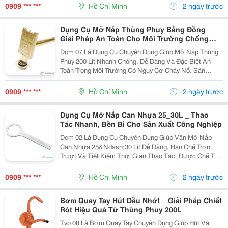
Thùng Được Khóa Kín An Toàn Trước Khi Lưu Kho Và...
0909 *** ***
Hồ Chí Minh
2 ngày trước
Dụng Cụ Mở Nắp Thùng Phuy Bằng Đồng _
Giải Pháp An Toàn Cho Môi Trường Chống
Cháy Nổ
Dcm 07 Là Dụng Cụ Chuyên Dụng Giúp Mở Nắp Thùng
Phuy 200 Lít Nhanh Chóng, Dễ Dàng Và Đặc Biệt An
Toàn Trong Môi Trường Có Nguy Cơ Cháy Nổ. Sản
Phẩm Được Chế Tạo Từ Đồng Nguyên Khối , Hạn Chế
Phát Sinh Tia Lửa Khi Thao Tác, Đáp Ứng Yêu Cầu Của
0909 *** ***
Hồ Chí Minh
2 ngày trước
Các...
Dụng Cụ Mở Nắp Can Nhựa 25_30L _ Thao
Tác Nhanh, Bền Bỉ Cho Sản Xuất Công Nghiệp
Dcm 02 Là Dụng Cụ Chuyên Dụng Giúp Vặn Mở Nắp
Can Nhựa 25&Ndash;30 Lít Dễ Dàng, Hạn Chế Trơn
Trượt Và Tiết Kiệm Thời Gian Thao Tác. Được Chế Tạo
Từ Thép Xi Mạ Chống Gỉ , Sản Phẩm Có Độ Bền Cao,
Phù Hợp Sử Dụng Thường Xuyên Trong Nhà Máy Và
0909 *** ***
Hồ Chí Minh
2 ngày trước
Kho Hóa...
Bơm Quay Tay Hút Dầu Nhớt _ Giải Pháp Chiết
Rót Hiệu Quả Từ Thùng Phuy 200L
Tvp 08 Là Bơm Quay Tay Chuyên Dụng Giúp Hút Và