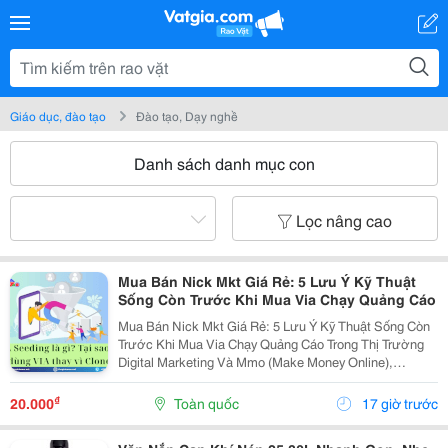
Giáo dục, đào tạo
Đào tạo, Dạy nghề
Danh sách danh mục con
Lọc nâng cao
Mua Bán Nick Mkt Giá Rẻ: 5 Lưu Ý Kỹ Thuật
Sống Còn Trước Khi Mua Via Chạy Quảng Cáo
Mua Bán Nick Mkt Giá Rẻ: 5 Lưu Ý Kỹ Thuật Sống Còn
Trước Khi Mua Via Chạy Quảng Cáo Trong Thị Trường
Digital Marketing Và Mmo (Make Money Online),
Facebook Ads Vẫn Luôn Là Kênh Mang Lại Lượng
Khách Hàng Tiềm Năng Và Dòng Doanh Thu Đột Phá.
₫
20.000
Toàn quốc
17 giờ trước
Để Vận...