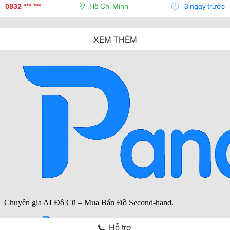
Và Tiện Lợi. ✅ Vận Hành Bằng Tay, Không Cần...
0832 *** ***
Hồ Chí Minh
3 ngày trước
XEM THÊM
Hỗ trợ