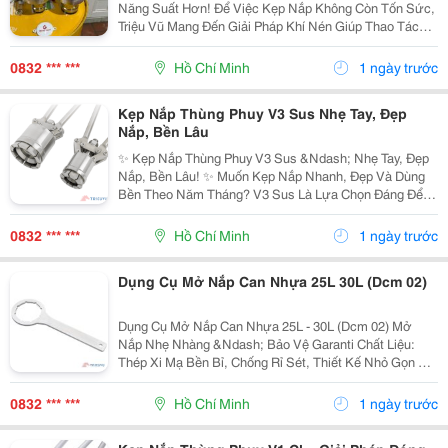
Năng Suất Hơn! Để Việc Kẹp Nắp Không Còn Tốn Sức,
Triệu Vũ Mang Đến Giải Pháp Khí Nén Giúp Thao Tác
Nhanh Và Nhẹ Nhàng Hơn Mỗi Ngày. ✨ Điểm Cộng Của
Sản Phẩm: ✅ Hệ Thống Khí Nén Kết Hợp Tời Trợ
0832 *** ***
Hồ Chí Minh
1 ngày trước
Lực,...
Kẹp Nắp Thùng Phuy V3 Sus Nhẹ Tay, Đẹp
Nắp, Bền Lâu
✨ Kẹp Nắp Thùng Phuy V3 Sus &Ndash; Nhẹ Tay, Đẹp
Nắp, Bền Lâu! ✨ Muốn Kẹp Nắp Nhanh, Đẹp Và Dùng
Bền Theo Năm Tháng? V3 Sus Là Lựa Chọn Đáng Để
Đầu Tư! ✅ Inox Nguyên Khối, Chống Gỉ Sét Và Chống
Ăn Mòn Hiệu Quả. Cơ Chế Trợ Lực, Bấm Nhẹ Tay,
0832 *** ***
Hồ Chí Minh
1 ngày trước
Thao...
Dụng Cụ Mở Nắp Can Nhựa 25L 30L (Dcm 02)
Dụng Cụ Mở Nắp Can Nhựa 25L - 30L (Dcm 02) Mở
Nắp Nhẹ Nhàng &Ndash; Bảo Vệ Garanti Chất Liệu:
Thép Xi Mạ Bền Bỉ, Chống Rỉ Sét, Thiết Kế Nhỏ Gọn Dễ
Mang Theo. Đặc Điểm Nổi Bật: * Trang Bị 8 Rãnh Sâu
(Đường Kính 65-67Mm) Bám Khít Nắp Can, Giúp Mở...
0832 *** ***
Hồ Chí Minh
1 ngày trước