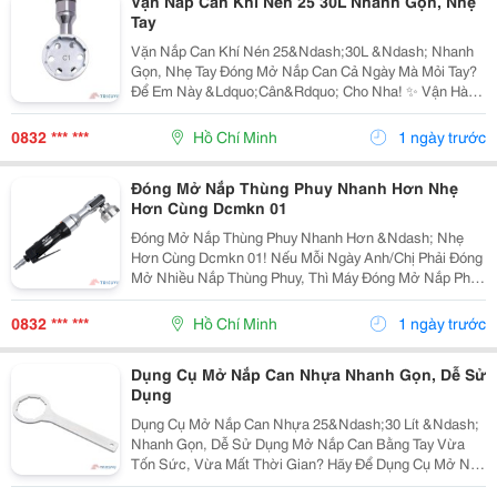
Vặn Nắp Can Khí Nén 25 30L Nhanh Gọn, Nhẹ
Tay
Vặn Nắp Can Khí Nén 25&Ndash;30L &Ndash; Nhanh
Gọn, Nhẹ Tay Đóng Mở Nắp Can Cả Ngày Mà Mỏi Tay?
Để Em Này &Ldquo;Cân&Rdquo; Cho Nha! ✨ Vận Hành
Bằng Khí Nén &Ndash; Thao Tác Nhanh, Nhẹ Nhàng
Lực Xoắn Mạnh &Ndash; Siết/Mở Nắp Dễ Dàng Đầu
0832 *** ***
Hồ Chí Minh
1 ngày trước
Mở Ôm Sát...
Đóng Mở Nắp Thùng Phuy Nhanh Hơn Nhẹ
Hơn Cùng Dcmkn 01
Đóng Mở Nắp Thùng Phuy Nhanh Hơn &Ndash; Nhẹ
Hơn Cùng Dcmkn 01! Nếu Mỗi Ngày Anh/Chị Phải Đóng
Mở Nhiều Nắp Thùng Phuy, Thì Máy Đóng Mở Nắp Phuy
Khí Nén Dcmkn 01 Sẽ Giúp Công Việc Trở Nên Nhẹ
Nhàng Và Hiệu Quả Hơn. Ưu Điểm Nổi Bật: ...
0832 *** ***
Hồ Chí Minh
1 ngày trước
Dụng Cụ Mở Nắp Can Nhựa Nhanh Gọn, Dễ Sử
Dụng
Dụng Cụ Mở Nắp Can Nhựa 25&Ndash;30 Lít &Ndash;
Nhanh Gọn, Dễ Sử Dụng Mở Nắp Can Bằng Tay Vừa
Tốn Sức, Vừa Mất Thời Gian? Hãy Để Dụng Cụ Mở Nắp
Can Nhựa 25&Ndash;30 Lít Hỗ Trợ Bạn Thao Tác