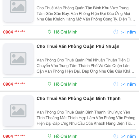
Cho Thuê Văn Phòng Quận Tân Bình Khu Vực Trung
Tâm Gần Sân Bay. Văn Phòng Hiện Đại Đáp Ứng Mọi
Nhu Cầu Khách Hàng Mở Văn Phòng Công Ty. Diện Tích
: Chia Theo Nhu Cầu Của Khách Hàng ( Từ 30M2 Đến
500M2 ). Giá Cho Thuê : Từ 8 Usd/M2 Đến 20 Usd
0904 *** ***
Hồ Chí Minh
>1 năm
Cho Thuê Văn Phòng Quận Phú Nhuận
Văn Phòng Cho Thuê Quận Phú Nhuận Thuận Tiện Di
Chuyển Vào Trung Tâm Thành Phố Và Các Quận Lân
Cận Văn Phòng Hiện Đại, Đáp Ứng Nhu Cầu Của Khách
Hàng Diện Tích : Chia Theo Tiện Ích Của Khách Hàng (
Từ 30 &Ndash; 200M2 ) Giá Cho Thuê : Từ 8 &
0904 *** ***
Hồ Chí Minh
>1 năm
Cho Thuê Văn Phòng Quận Bình Thạnh
Văn Phòng Cho Thuê Quận Bình Thạnh Khu Vực Yên
Tĩnh Thoáng Mát Thích Hợp Làm Văn Phòng Văn Phòng
Hiện Đại Đáp Ứng Nhu Cầu Của Khách Hàng Diện Tích :
Chia Theo Tiện Ích Khách Hàng ( Từ 40 &Ndash; 450M2
) Giá Thuê : Từ 8 &Ndash; 22Usd/M2 Độ
0904 *** ***
Hồ Chí Minh
>1 năm