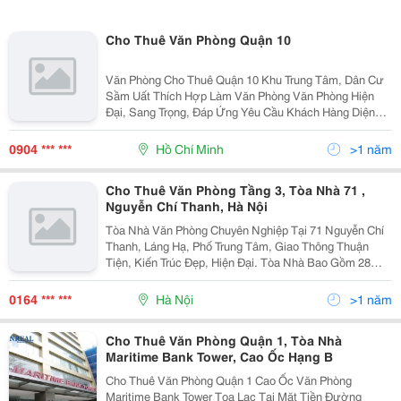
Cho Thuê Văn Phòng Quận 10
Văn Phòng Cho Thuê Quận 10 Khu Trung Tâm, Dân Cư
Sầm Uất Thích Hợp Làm Văn Phòng Văn Phòng Hiện
Đại, Sang Trọng, Đáp Ứng Yêu Cầu Khách Hàng Diện
Tich : Chia Theo Yêu Cầu Khách Hàng ( 50 &Ndash;
450M2 ) Giá Cho Thuê : Từ 12 &Ndash; 24 Usd/M2
0904 *** ***
Hồ Chí Minh
>1 năm
Cho Thuê Văn Phòng Tầng 3, Tòa Nhà 71 ,
Nguyễn Chí Thanh, Hà Nội
Tòa Nhà Văn Phòng Chuyên Nghiệp Tại 71 Nguyễn Chí
Thanh, Láng Hạ, Phố Trung Tâm, Giao Thông Thuận
Tiện, Kiến Trúc Đẹp, Hiện Đại. Tòa Nhà Bao Gồm 28
Tầng, Trang Thiết Bị Hiện Đại, Chỗ Để Xe Thuận Tiện,
Ngân Hàng Dưới Tầng 1. Cho Thuê Các Phòng Làm Việ
0164 *** ***
Hà Nội
>1 năm
Cho Thuê Văn Phòng Quận 1, Tòa Nhà
Maritime Bank Tower, Cao Ốc Hạng B
Cho Thuê Văn Phòng Quận 1 Cao Ốc Văn Phòng
Maritime Bank Tower Tọa Lạc Tại Mặt Tiền Đường