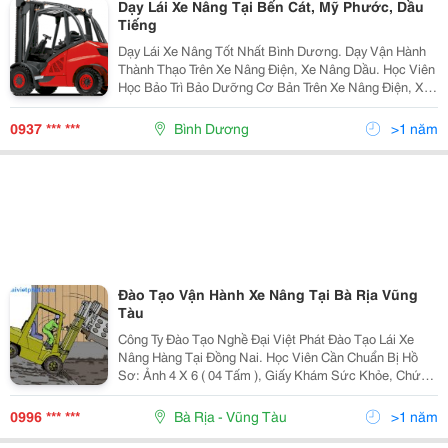
Dạy Lái Xe Nâng Tại Bến Cát, Mỹ Phước, Dầu
Tiếng
Dạy Lái Xe Nâng Tốt Nhất Bình Dương. Dạy Vận Hành
Thành Thạo Trên Xe Nâng Điện, Xe Nâng Dầu. Học Viên
Học Bảo Trì Bảo Dưỡng Cơ Bản Trên Xe Nâng Điện, Xe
Nâng Dầu... Công Ty Tnhh Đào Tạo Nghề Đại Việt Phát.
0937 *** ***
Bình Dương
>1 năm
Đào Tạo Vận Hành Xe Nâng Tại Bà Rịa Vũng
Tàu
Công Ty Đào Tạo Nghề Đại Việt Phát Đào Tạo Lái Xe
Nâng Hàng Tại Đồng Nai. Học Viên Cần Chuẩn Bị Hồ
Sơ: Ảnh 4 X 6 ( 04 Tấm ), Giấy Khám Sức Khỏe, Chứng
Minh Nhân Dân. Số Điện Thoại Liên Hệ: 0996.123.234.
Mail: Phat.daivietphat@Gmail.
0996 *** ***
Bà Rịa - Vũng Tàu
>1 năm