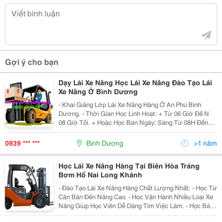
Gợi ý cho bạn
Dạy Lái Xe Nâng Học Lái Xe Nâng Đào Tạo Lái
Xe Nâng Ở Bình Dương
- Khai Giảng Lớp Lái Xe Nâng Hàng Ở An Phú Bình
Dương. - Thời Gian Học Linh Hoạt: + Từ 06 Giờ Đế N
08 Giờ Tối. + Hoặc Học Ban Ngày: Sáng Từ 08H Đến
12H Sáng; Chiều Từ 01H Đến 05H Chiều. - Hướng Bảo
Dưỡng Xe
0939 *** ***
Bình Dương
>1 năm
Học Lái Xe Nâng Hàng Tại Biên Hòa Trảng
Bơm Hố Nai Long Khánh
- Đào Tạo Lái Xe Nâng Hàng Chất Lượng Nhất. - Học Từ
Căn Bản Đến Nâng Cao. - Học Vận Hành Nhiều Loại Xe
Nâng Giúp Học Viên Dễ Dàng Tìm Việc Làm. - Học Bảo
Trì Bảo Dưỡng Xe Nâng Hàng. - Học Thực Hành Thành