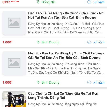
Thạo Trên Xe Nâng Số
0937 *** ***
Đồng Nai
>1 năm
Đào Tạo Lái Xe Nâng - Xe Cuốc - Cầu Trục - Nồi
Hơi Tại Kcn An Tây, Bến Cát, Bình Dương
Đăng Ký Học Lái Xe Nâng - Xe Cuốc - Nồi Hơi - Cầu Trục
Cam Kết Giá Rẻ - Chất Lượng - Uy Tín Thường Xuyên
Khai Giảng Các Lớp Học Kèm Tại Doanh Nghiệp Tại
Bình Dương - Đồng Nai - Tphcm - Long An Liên Hệ Ngay
Trường Dạy Nghề Cơ Khí...
₫
1.000
Bình Dương
>1 năm
Mở Lớp Dạy Lái Xe Nâng Uy Tín - Chất Lượng -
Giá Rẻ Tại Kcn An Tây Bến Cát, Bình Dương
Đăng Ký Học Lái Xe Nâng - Xe Công Trình - Cầu Trục -
Máy Nén Khí - Nồi Hơi Tại Bình Dương Liên Hệ Ngay
Trường Dạy Nghề Cơ Khí Miền Nam. Tổng Đài Tư Vấn
Và Chăm Sóc Khách Hàng 24/7 0949.096.570 Zalo Trực
Tuyến : 0949.096.570 ...
₫
1.000
Bình Dương
>1 năm
Cấp Chứng Chỉ Lái Xe Nâng Giá Rẻ Tại Kcn
Long Thành, Đồng Nai
Đăng Ký Học Lái Xe Nâng Hàng Ngay Tại Đồng Nai