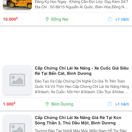
Đăng Ký Học Ngay - Không Cần Đợi Lớp -Dạy Kèm 24/7
Địa Chỉ : Số 89/15 Nguyễn Ái Quốc, Biên Hòa,Đồng Nai
Chi Nhánh 1: Hẻm 22, An Phước, Long Thành, Đồng
Nai Địa Điểm Học Lái Linh...
₫
10.000
Đồng Nai
>1 năm
Cấp Chứng Chỉ Lái Xe Nâng - Xe Cuốc Giá Siêu
Rẻ Tại Bến Cát, Bình Dương
Đào Tạo Và Cấp Chứng Chỉ Nghề Có Giá Trị Trên Toàn
Quốc Và Vô Thời Hạn Cấp Chứng Chỉ Lái Xe Nâng Hàng
&Ndash; Xe Cuốc- Nồi Hơi &Ndash; Cầu Trục &Ndash;
Máy Nén Khí Cấp Tốc-Nhanh Đào Tạo An Toàn Lao
Động Tại Công Ty Doanh Nghiệp. Tron
₫
1.000
Bình Dương
>1 năm
Cấp Chứng Chỉ Lái Xe Nâng Giá Rẻ Tại Kcn
Sóng Thần 3, Thủ Dầu Một, Bình Dương
Trường Đào Tạo Nghề Máy Móc Miền Nam Hỗ Trợ Đào