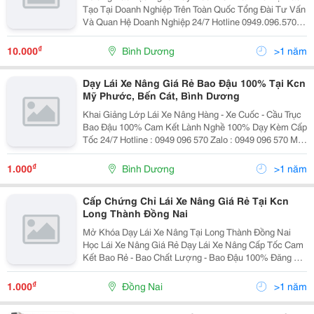
Tạo Tại Doanh Nghiệp Trên Toàn Quốc Tổng Đài Tư Vấn
Và Quan Hệ Doanh Nghiệp 24/7 Hotline 0949.096.570
Zalo : 0949.096.570 Khai Giảng Thường Xuyên Các Lớp
Lái Xe Nâng &Ndash; Xe...
₫
10.000
Bình Dương
>1 năm
Dạy Lái Xe Nâng Giá Rẻ Bao Đậu 100% Tại Kcn
Mỹ Phước, Bến Cát, Bình Dương
Khai Giảng Lớp Lái Xe Nâng Hàng - Xe Cuốc - Cầu Trục
Bao Đậu 100% Cam Kết Lành Nghề 100% Dạy Kèm Cấp
Tốc 24/7 Hotline : 0949 096 570 Zalo : 0949 096 570 Mở
Lớp Từ Thứ Hai Đến Chủ Nhật Đăng Ký Học Ngay
Không Cần Đợi Lớp ...
₫
1.000
Bình Dương
>1 năm
Cấp Chứng Chỉ Lái Xe Nâng Giá Rẻ Tại Kcn
Long Thành Đồng Nai
Mở Khóa Dạy Lái Xe Nâng Tại Long Thành Đồng Nai
Học Lái Xe Nâng Giá Rẻ Dạy Lái Xe Nâng Cấp Tốc Cam
Kết Bao Rẻ - Bao Chất Lượng - Bao Đậu 100% Đăng Ký
Học Lái Xe Nâng Ngay Tổng Đài Tư Vấn 24/7 :
0949.096.570 Zalo :...
₫
1.000
Đồng Nai
>1 năm