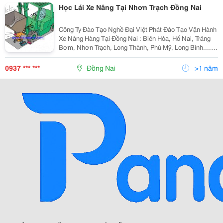
Học Lái Xe Nâng Tại Nhơn Trạch Đồng Nai
Công Ty Đào Tạo Nghề Đại Việt Phát Đào Tạo Vận Hành
Xe Nâng Hàng Tại Đồng Nai : Biên Hòa, Hố Nai, Trảng
Bơm, Nhơn Trạch, Long Thành, Phú Mỹ, Long Bình......
Hồ Sơ Học Viên: Giấy Khám Sức Khỏe, Cmnd ( Pho To
), Hình 3 X 4 ( 06 Tấm ).
0937 *** ***
Đồng Nai
>1 năm