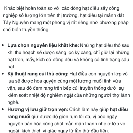
Khác biệt hoàn toàn so với các dòng hạt điều sấy công
nghiệp số lượng lớn trên thị trường, hạt điều tại mảnh đất
Tây Nguyên mang một phong vị rất riêng nhờ phương pháp
chế biến truyền thống.
Lựa chọn nguyên liệu khắt khe:
Những hạt điều thô sau
khi thu hoạch sẽ được sàng lọc kỹ càng, chỉ giữ lại những
hạt tròn, mẩy, kích cỡ đồng đều và không có tình trạng sâu
hạt.
Kỹ thuật rang củi thủ công:
Hạt điều còn nguyên lớp vỏ
lụa sẽ được hòa quyện cùng một lượng muối tinh vừa
vặn, sau đó đem rang trên bếp củi truyền thống dưới sự
kiểm soát nhiệt độ nghiêm ngặt của những người thợ lành
nghề.
Hương vị lưu giữ trọn vẹn:
Cách làm này giúp
hạt điều
rang muối
giữ được độ giòn rụm tối đa, vị béo ngậy
nguyên bản hòa cùng chút mằn mặn thanh nhẹ ở lớp vỏ
ngoài, kích thích vị giác ngay từ lần thử đầu tiên.