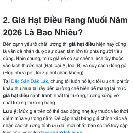
2. Giá Hạt Điều Rang Muối Năm
2026 Là Bao Nhiêu?
Bên cạnh yếu tố chất lượng thì
giá hạt điều
hiện nay cũng
là vấn đề nhận được sự quan tâm lớn từ phía người tiêu
dùng. Nhìn chung, mức giá sẽ có sự chênh lệch tùy thuộc
vào kích thước hạt (Hạt loại A, loại B) và quy cách đóng gói
(Hộp nhựa pet, túi zip hút chân không).
Tại
Đặc Sản Đắk Lắk
, chúng tôi luôn nỗ lực tối ưu chi phí từ
khâu thu mua tại rẫy đến xưởng chế biến để mang lại mức
giá hạt điều
cạnh tranh nhất thị trường, tương xứng với
chất lượng thượng hạng
Lưu ý:
Mức giá trên có thể dao động nhẹ tùy thuộc vào thời
điểm mùa vụ trong năm. Để cập nhật bảng giá chính xác và
nhận các chương trình ưu đãi mới nhất, bạn có thể truy cập
trực tiếp website
dacsandaklak.id.vn
.