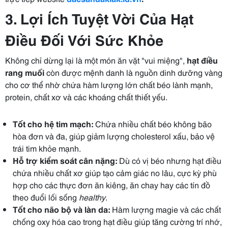
3. Lợi Ích Tuyệt Vời Của Hạt
Điều Đối Với Sức Khỏe
Không chỉ dừng lại là một món ăn vặt "vui miệng",
hạt điều
rang muối
còn được mệnh danh là nguồn dinh dưỡng vàng
cho cơ thể nhờ chứa hàm lượng lớn chất béo lành mạnh,
protein, chất xơ và các khoáng chất thiết yếu.
Tốt cho hệ tim mạch:
Chứa nhiều chất béo không bão
hòa đơn và đa, giúp giảm lượng cholesterol xấu, bảo vệ
trái tim khỏe mạnh.
Hỗ trợ kiểm soát cân nặng:
Dù có vị béo nhưng hạt điều
chứa nhiều chất xơ giúp tạo cảm giác no lâu, cực kỳ phù
hợp cho các thực đơn ăn kiêng, ăn chay hay các tín đồ
theo đuổi lối sống
healthy
.
Tốt cho não bộ và làn da:
Hàm lượng magie và các chất
chống oxy hóa cao trong hạt điều giúp tăng cường trí nhớ,