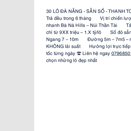
30 LÔ ĐÀ NẴNG - SẴN SỔ - THANH T
Trả đều trong 6 tháng 
 Vị trí chiến lượ
nhanh Bà Nà Hills – Núi Thần Tài 
 T
chỉ từ 9XX triệu – 1.X tỷ/lô 
✅
 Sổ đỏ sẵ
Ngang 7 – 10m 
✅
 Đường 5m – 7m5 – 
KHÔNG lãi suất 
 Hưởng lợi trực ti
tốc từng ngày ☎️ Liên hệ ngay 
0796850
chọn những lô đẹp nhất