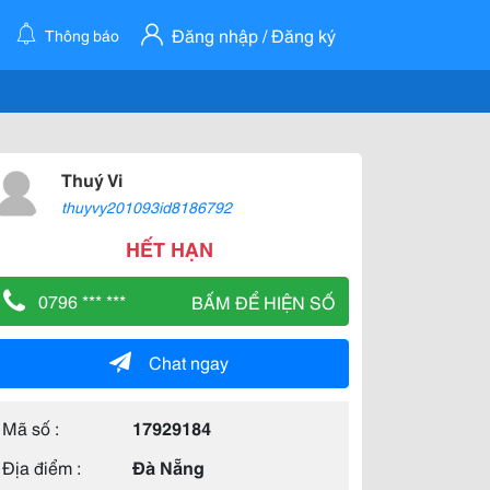
Đăng nhập / Đăng ký
Thông báo
Thuý Vi
thuyvy201093id8186792
HẾT HẠN
0796 *** ***
BẤM ĐỂ HIỆN SỐ
Chat ngay
Mã số :
17929184
Địa điểm :
Đà Nẵng