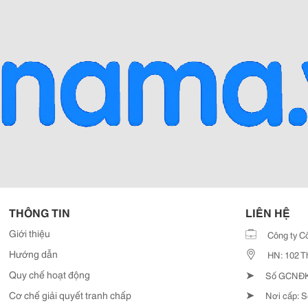
THÔNG TIN
LIÊN HỆ
Giới thiệu
Công ty C
Hướng dẫn
HN: 102 T
➤
Quy chế hoạt động
Số GCNĐKD
➤
Cơ chế giải quyết tranh chấp
Nơi cấp: S