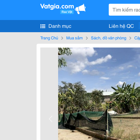
Danh mục
Liên hệ QC
Trang Chủ
Mua sắm
Sách, đồ văn phòng
Cặp