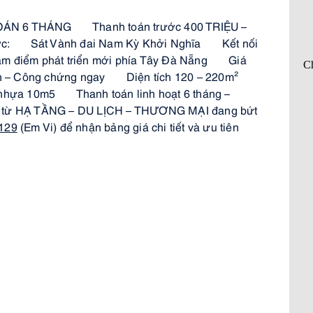
OÁN 6 THÁNG 
 Thanh toán trước 400 TRIỆU – 
c: 
 Sát Vành đai Nam Kỳ Khởi Nghĩa 
 Kết nối 
âm điểm phát triển mới phía Tây Đà Nẵng 
✅
 Giá 
n – Công chứng ngay 
✅
 Diện tích 120 – 220m² 
✅
nhựa 10m5 
✅
 Thanh toán linh hoạt 6 tháng – 
ếp từ HẠ TẦNG – DU LỊCH – THƯƠNG MẠI đang bứt 
129
 (Em Vi) để nhận bảng giá chi tiết và ưu tiên 