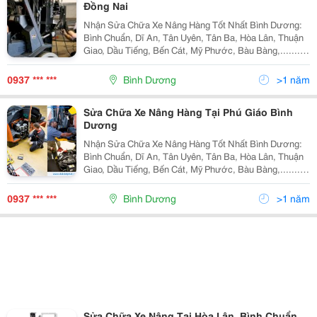
Đồng Nai
Nhận Sửa Chữa Xe Nâng Hàng Tốt Nhất Bình Dương:
Bình Chuẩn, Dĩ An, Tân Uyên, Tân Ba, Hòa Lân, Thuận
Giao, Dầu Tiếng, Bến Cát, Mỹ Phước, Bàu Bàng,.......
Phân Phối Vỏ Xe Nâng Tại Bình Dương, Bình Phước,
Tây Ninh, Đồng Nai, Hồ Chí Minh, Long An..
0937 *** ***
Bình Dương
>1 năm
Sửa Chữa Xe Nâng Hàng Tại Phú Giáo Bình
Dương
Nhận Sửa Chữa Xe Nâng Hàng Tốt Nhất Bình Dương:
Bình Chuẩn, Dĩ An, Tân Uyên, Tân Ba, Hòa Lân, Thuận
Giao, Dầu Tiếng, Bến Cát, Mỹ Phước, Bàu Bàng,.......
Phân Phối Vỏ Xe Nâng Tại Bình Dương, Bình Phước,
Tây Ninh, Đồng Nai, Hồ Chí Minh, Long An..
0937 *** ***
Bình Dương
>1 năm
Sửa Chữa Xe Nâng Tại Hòa Lân, Bình Chuẩn,