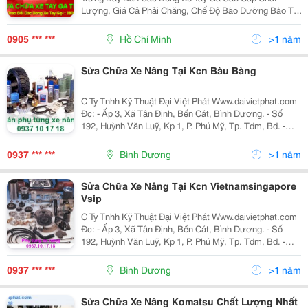
Lượng, Giá Cả Phải Chăng, Chế Độ Bão Dưỡng Bào Trì
Máy Khi Quý Khách Hàng Đến Cửa Hàng Thành Trung
Mua Về Sử Dụng. Cửa Hàng Có Chế Độ Bão Hành Máy
0905 *** ***
Hồ Chí Minh
>1 năm
Cho Quý
Sửa Chữa Xe Nâng Tại Kcn Bàu Bàng
C Ty Tnhh Kỹ Thuật Đại Việt Phát Www.daivietphat.com
Đc: - Ấp 3, Xã Tân Định, Bến Cát, Bình Dương. - Số
192, Huỳnh Văn Luỹ, Kp 1, P. Phú Mỹ, Tp. Tdm, Bd. -
56/7 , Nguyễn Thái Học , Tp Biên Hòa , Đồng Nai. - 82/4
, Lý Th
0937 *** ***
Bình Dương
>1 năm
Sửa Chữa Xe Nâng Tại Kcn Vietnamsingapore
Vsip
C Ty Tnhh Kỹ Thuật Đại Việt Phát Www.daivietphat.com
Đc: - Ấp 3, Xã Tân Định, Bến Cát, Bình Dương. - Số
192, Huỳnh Văn Luỹ, Kp 1, P. Phú Mỹ, Tp. Tdm, Bd. -
56/7 , Nguyễn Thái Học , Tp Biên Hòa , Đồng Nai. - 82/4
, Lý Th
0937 *** ***
Bình Dương
>1 năm
Sửa Chữa Xe Nâng Komatsu Chất Lượng Nhất