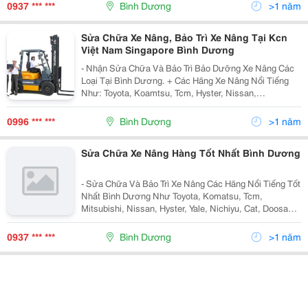
Dương, Bình Phước, Tây Ninh, Đồng Nai, Hồ C
0937 *** ***
Bình Dương
>1 năm
Sửa Chữa Xe Nâng, Bảo Trì Xe Nâng Tại Kcn
Việt Nam Singapore Bình Dương
- Nhận Sửa Chữa Và Bảo Trì Bảo Dưỡng Xe Nâng Các
Loại Tại Bình Dương. + Các Hãng Xe Nâng Nổi Tiếng
Như: Toyota, Koamtsu, Tcm, Hyster, Nissan,
Mitsubishi, Yale, Nichiyu, Bt, Cat, Doosan, Clark,
Hyundai, Soosung, Yang, Artison, Heli, Baoli, Hangc
0996 *** ***
Bình Dương
>1 năm
Sửa Chữa Xe Nâng Hàng Tốt Nhất Bình Dương
- Sửa Chữa Và Bảo Trì Xe Nâng Các Hãng Nổi Tiếng Tốt
Nhất Bình Dương Như Toyota, Komatsu, Tcm,
Mitsubishi, Nissan, Hyster, Yale, Nichiyu, Cat, Doosan,
Artison, Clark, Hyundai, Baoli, Heli, Hangcha, ......... -
Cung Cấp Vỏ Xe Nâng Động Cơ Đốt Tr
0937 *** ***
Bình Dương
>1 năm