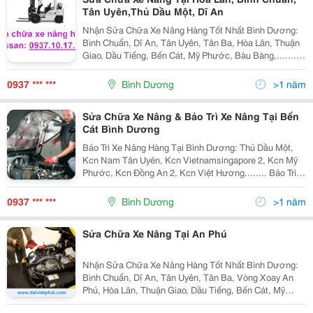
Tân Uyên,Thủ Dầu Một, Dĩ An
Nhận Sửa Chữa Xe Nâng Hàng Tốt Nhất Bình Dương:
Bình Chuẩn, Dĩ An, Tân Uyên, Tân Ba, Hòa Lân, Thuận
Giao, Dầu Tiếng, Bến Cát, Mỹ Phước, Bàu Bàng,.......
Phân Phối Vỏ Xe Nâng Tại Bình Dương, Bình Phước,
Tây Ninh, Đồng Nai, Hồ Chí Minh, Long A
0937 *** ***
Bình Dương
>1 năm
Sửa Chữa Xe Nâng & Bảo Trì Xe Nâng Tại Bến
Cát Bình Dương
Bảo Trì Xe Nâng Hàng Tại Bình Dương: Thủ Dầu Một,
Kcn Nam Tân Uyên, Kcn Vietnamsingapore 2, Kcn Mỹ
Phước, Kcn Đồng An 2, Kcn Việt Hương........ Bảo Trì
Bảo Dưỡng Xe Nâng Hàng Theo Đúng Quy Định Nhà
Chế Tạo. Bán Vỏ Lốp Xe
0937 *** ***
Bình Dương
>1 năm
Sửa Chữa Xe Nâng Tại An Phú
Nhận Sửa Chữa Xe Nâng Hàng Tốt Nhất Bình Dương:
Bình Chuẩn, Dĩ An, Tân Uyên, Tân Ba, Vòng Xoay An
Phú, Hòa Lân, Thuận Giao, Dầu Tiếng, Bến Cát, Mỹ
Phước, Bàu Bàng,....... Phân Phối Vỏ Xe Nâng Tại Bình