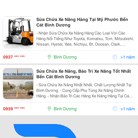
Sửa Chữa Xe Nâng Hàng Tại Mỹ Phước Bến
Cát Bình Dương
- Nhận Sửa Chữa Xe Nâng Hàng Các Loại Với Các
Hãng Nổi Tiếng Như Toyota, Komatsu, Tcm, Mitsubishi,
Nissan, Hyster, Yale, Nichiyu, Bt, Doosan, Clark,
Hyundai........... - Bảo Trì Bảo Dưỡng Định Kỳ Dài Hạn. -
Cung Cấp Phụ Tùng Chính H
0937 *** ***
Bình Dương
>1 năm
Sửa Chữa Xe Nâng, Bảo Trì Xe Nâng Tốt Nhất
Bến Cát Bình Dương
- Sửa Chữa Xe Nâng Nhất Nhất, Chất Lượng Nhất Tại
Bình Dương. - Cung Cấp Phụ Tùng Xe Nâng Chính
Hãng. - Nhận Bảo Trì Các Hãng Xe Nâng Hàng Tại Các
Doanh Nghiệp, Công Ty Như Toyota, Komatsu, Tcm,
Nissan, Hyster, Mitsubishi, Yale, Doosan, Hyundai
0939 *** ***
Bình Dương
>1 năm