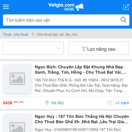
Thuê - cho thuê
Cho thuê bạt, vải, lều, trại
Lọc nâng cao
Ngọc Bích: Chuyên Lắp Đặt Khung Nhà Đẹp
Xanh, Trắng, Tím, Hồng - Cho Thuê Bạt Vải,
Lều Trại, Gian Hàng, Bạt Rút Mọi Kích Thước
185 Tôn Đức Thắ N G - 043. 85 15924 - 0912 5678 27
Cho Thuê Bàn Ghế, Phông Bạt Lều Trại, Gian Hàng, Bạt
Rút. Chuyên Phục Vụ Cưới Hỏi, Ma Chay, Tiệc Tùng,
Sinh Nhật , Hội Nghị, Ca Nhạc, Hội Chợ Và Các Sự
Kiện Khác. Cho Thuê: - Bàn Gh
0438 *** ***
Hà Nội
>1 năm
Ngọc Huy : 187 Tôn Đức Thắng Hà Nội Chuyên
Cho Thuê Bàn Ghế Xh ,Nhà Bạt ,Lều Trại Gian
Hàng ,Ly Cốcc Tách ,Khăn Trải Bàn ,Cổng
Ngọc Huy : 01645853199 0435112652 187 Tôn Đức