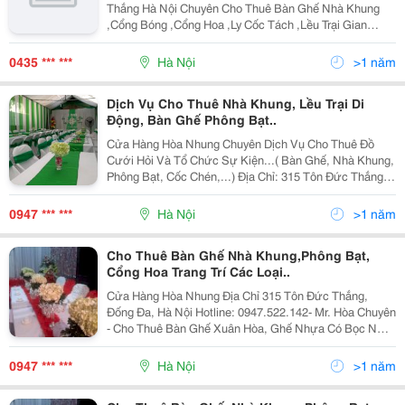
Bóng ,Cổng Hoa ,Trang Trí Phông ,Bát Đĩa Ấm
Thắng Hà Nội Chuyên Cho Thuê Bàn Ghế Nhà Khung
Chén ,Quạt Cn ,Ghế Nhựa Có Ọcgdol
,Cổng Bóng ,Cổng Hoa ,Ly Cốc Tách ,Lều Trại Gian
Hàng , Trang Trí Phông ,Ghế Nhựa Có Bọc ,Ghế Dol
,Bàn Nhỏ (1Mx40 Cm ) Dành Cho Nhà N
0435 *** ***
Hà Nội
>1 năm
Dịch Vụ Cho Thuê Nhà Khung, Lều Trại Di
Động, Bàn Ghế Phông Bạt..
Cửa Hàng Hòa Nhung Chuyên Dịch Vụ Cho Thuê Đồ
Cưới Hỏi Và Tổ Chức Sự Kiện...( Bàn Ghế, Nhà Khung,
Phông Bạt, Cốc Chén,...) Địa Chỉ: 315 Tôn Đức Thắng,
Đống Đa, Hà Nội Hotline Liên Hệ: 0947.522.142 Tại Đây
Chúng Tôi Có Rất Nhiều Mẫu Mã Tra
0947 *** ***
Hà Nội
>1 năm
Cho Thuê Bàn Ghế Nhà Khung,Phông Bạt,
Cổng Hoa Trang Trí Các Loại..
Cửa Hàng Hòa Nhung Địa Chỉ 315 Tôn Đức Thắng,
Đống Đa, Hà Nội Hotline: 0947.522.142- Mr. Hòa Chuyên
- Cho Thuê Bàn Ghế Xuân Hòa, Ghế Nhựa Có Bọc Nơ
Nhiều Màu Sắc Khác Nhau...
0947 *** ***
Hà Nội
>1 năm