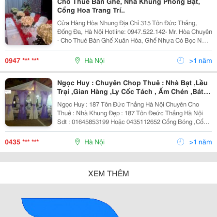
Cho Thuê Bàn Ghế, Nhà Khung Phông Bạt,
Cổng Hoa Trang Trí..
Cửa Hàng Hòa Nhung Địa Chỉ 315 Tôn Đức Thắng,
Đống Đa, Hà Nội Hotline: 0947.522.142- Mr. Hòa Chuyên
- Cho Thuê Bàn Ghế Xuân Hòa, Ghế Nhựa Có Bọc Nơ
Nhiều Màu Sắc Khác Nhau...
0947 *** ***
Hà Nội
>1 năm
Ngọc Huy : Chuyên Chop Thuê : Nhà Bạt ,Lều
Trại ,Gian Hàng ,Ly Cốc Tách , Ấm Chén ,Bát
Đĩa .Bàn Ghế Xuân Hòa ,Ghế Nhựa Có Bọc
Ngọc Huy : 187 Tôn Đức Thắng Hà Nội Chuyên Cho
,Trang Trí Phông Cưới Hỏi , Cổng Bóng ,Cổng
Thuê : Nhà Khung Đẹp : 187 Tôn Đeức Thắng Hà Nội
Hoa ,,Ghế Xuân Hòa Cưới Hỏi T
Sdt : 01645853199 Hoặc 0435112652 Cổng Bóng ,Cổng
Hoa Đẹp Cho T Bàn Ghế Xuân Hòa ,Áo Ghế
0435 *** ***
Hà Nội
>1 năm
XEM THÊM