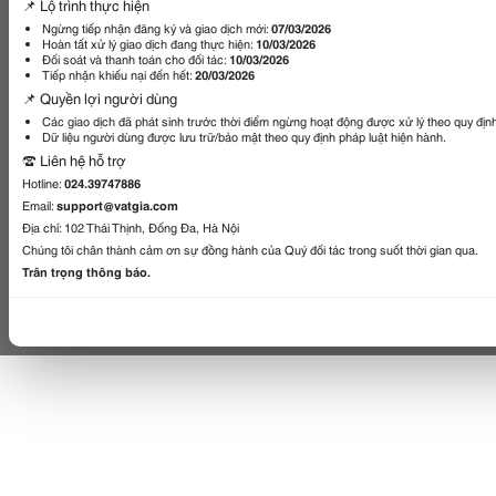
📌 Lộ trình thực hiện
Ngừng tiếp nhận đăng ký và giao dịch mới:
07/03/2026
Hoàn tất xử lý giao dịch đang thực hiện:
10/03/2026
Đối soát và thanh toán cho đối tác:
10/03/2026
Tiếp nhận khiếu nại đến hết:
20/03/2026
📌 Quyền lợi người dùng
Các giao dịch đã phát sinh trước thời điểm ngừng hoạt động được xử lý theo quy địn
Dữ liệu người dùng được lưu trữ/bảo mật theo quy định pháp luật hiện hành.
☎️ Liên hệ hỗ trợ
Hotline:
024.39747886
Email:
support@vatgia.com
Địa chỉ: 102 Thái Thịnh, Đống Đa, Hà Nội
Chúng tôi chân thành cảm ơn sự đồng hành của Quý đối tác trong suốt thời gian qua.
Trân trọng thông báo.