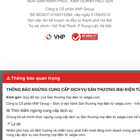
MUA SẮM HẠNH PHÚC, KINH DOANH HIỆU QUẢ
Công ty Cổ phần VNP Group.
Số GCNDT: 0102015284, cấp ngày 21/06/2012
Nơi cấp: Sở kế hoạch và đầu tư thành phố Hà Nội
Trụ sở chính: 102 Thái Thịnh, P. Trung Liệt, Hà Nội
⚠️ Thông báo quan trọng
THÔNG BÁO NGỪNG CUNG CẤP DỊCH VỤ SÀN THƯƠNG MẠI ĐIỆN T
Kính gửi:
Quý đối tác của Sàn thương mại điện tử vatgia.com
Công ty Cổ phần VNP Group – Đơn vị vận hành Sàn thương mại điện tử vatgia.com – trân
📅 Thời điểm ngừng cung cấp dịch vụ
Chúng tôi sẽ chính thức ngừng cung cấp dịch vụ Sàn thương mại điện tử vatgia.com kể 
📌 Lý do
Nhằm phù hợp với định hướng và chiến lược phát triển hoạt động kinh doanh trong giai 
cung cấp dịch vụ sàn thương mại điện tử vatgia.com.