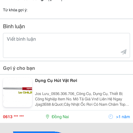
Từ khóa gợi ý:
Bình luận
Gợi ý cho bạn
Dụng Cụ Hút Vật Rơi
Jos Lưu_0936.306.706_Công Cụ, Dụng Cụ, Thiết Bị
Công Nghiệp Item No. Mô Tả Giá Vnđ Liên Hệ Ngay
Jjag3E68 &Quot;Cây Nhặt Ốc Rơi Có Nam Châm Toptul
Jjag3E68 3.5Lb L=41.7~68Cm&Quot; 168.190
0936306706 Jjag3E63 Dụng Cụ Hút
0613 *** ***
Đồng Nai
>1 năm