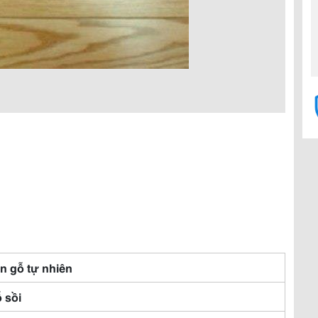
n gỗ tự nhiên
 sồi