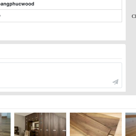
oangphucwood
ỹ