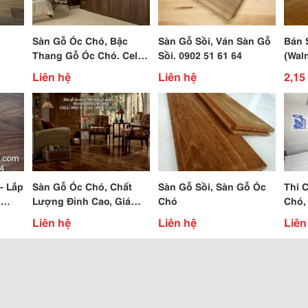
Sàn Gỗ Óc Chó, Bậc
Sàn Gỗ Sồi, Ván Sàn Gỗ
Bán 
Thang Gỗ Óc Chó. Cell:
Sồi. 0902 51 61 64
(Waln
0902 51 61 64
Liên hệ
Liên hệ
2,15 
- Lắp
Sàn Gỗ Óc Chó, Chất
Sàn Gỗ Sồi, Sàn Gỗ Óc
Thi 
Lượng Đỉnh Cao, Giá
Chó
Chó,
Thàng Hợp Lý.
Than
Liên hệ
Liên hệ
Liên
Nhiê