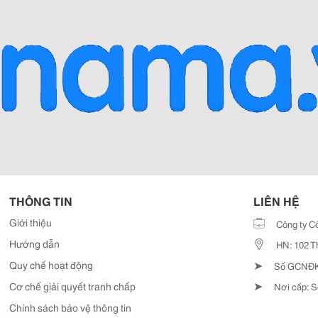
THÔNG TIN
LIÊN HỆ
Giới thiệu
Công ty C
Hướng dẫn
HN: 102 T
➤
Quy chế hoạt động
Số GCNĐKD
➤
Cơ chế giải quyết tranh chấp
Nơi cấp: S
Chính sách bảo vệ thông tin