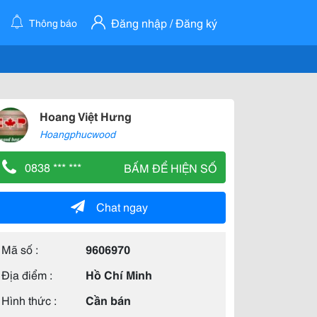
Đăng nhập / Đăng ký
Thông báo
Hoang Việt Hưng
Hoangphucwood
0838 *** ***
BẤM ĐỂ HIỆN SỐ
Chat ngay
Mã số :
9606970
Địa điểm :
Hồ Chí Minh
Hình thức :
Cần bán