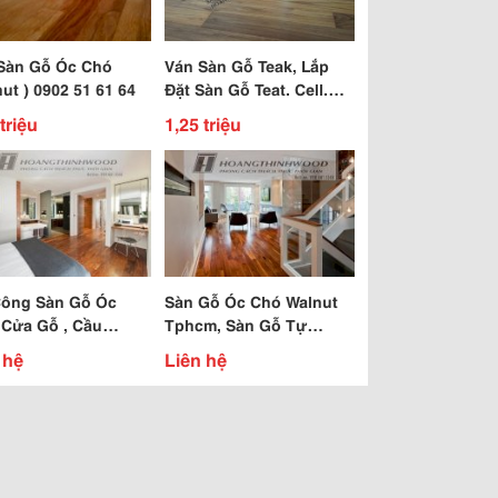
Sàn Gỗ Óc Chó
Ván Sàn Gỗ Teak, Lắp
ut ) 0902 51 61 64
Đặt Sàn Gỗ Teat. Cell.
0902 51 61 64
triệu
1,25 triệu
Công Sàn Gỗ Óc
Sàn Gỗ Óc Chó Walnut
 Cửa Gỗ , Cầu
Tphcm, Sàn Gỗ Tự
g Gỗ Óc Chó Tự
Nhiên Nhận Thi Công
 hệ
Liên hệ
n
Giá Tốt