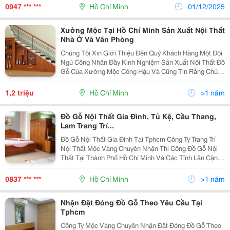
Lên Xe Máy Tại Nhà Tphcm (Cầu Sắt Xe Dắt...
0947 *** ***
Hồ Chí Minh
01/12/2025
Xưởng Mộc Tại Hồ Chí Minh Sản Xuất Nội Thất
Nhà Ở Và Văn Phòng
Chúng Tôi Xin Giới Thiệu Đến Quý Khách Hàng Một Đội
Ngủ Công Nhân Đầy Kinh Nghiệm Sản Xuất Nội Thất Đồ
Gỗ Của Xưởng Mộc Công Hậu Và Cũng Tin Rằng Chúng
Tôi Sẽ Làm Được Tốt Theo Những Tư Tưởng Và Phong
Cách Của Quý Khách Hãy Liện Hệ Cho Chúng Tôi Đ
1,2 triệu
Hồ Chí Minh
>1 năm
Đồ Gỗ Nội Thất Gia Đình, Tủ Kệ, Cầu Thang,
Lam Trang Trí...
Đồ Gỗ Nội Thất Gia Đình Tại Tphcm Công Ty Trang Trí
Nội Thất Mộc Vàng Chuyên Nhận Thi Công Đồ Gỗ Nội
Thất Tại Thành Phố Hồ Chí Minh Và Các Tỉnh Lân Cận.
Nhận Gia Công Đồ Gỗ Nội Thất Theo Yêu Cầu Khách
Hàng, Tư Vấn Thiết Kế Nội Thất Nhà Ở Gia Đình,
0837 *** ***
Hồ Chí Minh
>1 năm
Nhận Đặt Đóng Đồ Gỗ Theo Yêu Cầu Tại
Tphcm
Công Ty Mộc Vàng Chuyên Nhận Đặt Đóng Đồ Gỗ Theo