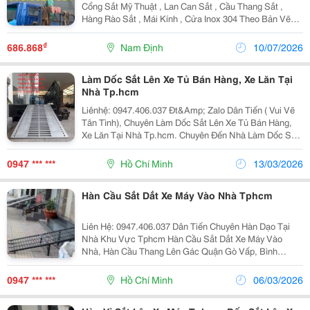
Cổng Sắt Mỹ Thuật , Lan Can Sắt , Cầu Thang Sắt ,
Hàng Rào Sắt , Mái Kính , Cửa Inox 304 Theo Bản Vẽ
Hoặc Yêu Cầu Của Khách Hàng. ✔ Gia Công Trực Tiếp
Tại Xưởng ✔ Mẫu Mã Đa Dạng, Thi Công Đúng...
₫
686.868
Nam Định
10/07/2026
Làm Dốc Sắt Lên Xe Tủ Bán Hàng, Xe Lăn Tại
Nhà Tp.hcm
Liênhệ: 0947.406.037 Đt&Amp; Zalo Dân Tiến ( Vui Vẽ
Tân Tình), Chuyên Làm Dốc Sắt Lên Xe Tủ Bán Hàng,
Xe Lăn Tại Nhà Tp.hcm. Chuyên Đến Nhà Làm Dốc Sắt
Lên Xe Tủ Bán Hàng, Xe Lăn Tại Nhà Quận 1, 2, 3, 4, 5,
6, 7, 8, 9, 10, Quận Gò Vấp, Phú Nhuận,...
0947 *** ***
Hồ Chí Minh
13/03/2026
Hàn Cầu Sắt Dắt Xe Máy Vào Nhà Tphcm
Liên Hệ: 0947.406.037 Dân Tiến Chuyên Hàn Dạo Tại
Nhà Khu Vực Tphcm Hàn Cầu Sắt Dắt Xe Máy Vào
Nhà, Hàn Cầu Thang Lên Gác Quận Gò Vấp, Bình
Thạnh, Thủ Đức, Phú Nhuận, Tân Bình...hàn Cửa Sắt,
Cầu Thang Lên Gác, Hàn Cầu Dắt Xe Máy Vào Nhà
0947 *** ***
Hồ Chí Minh
06/03/2026
Quận 1, 2,...