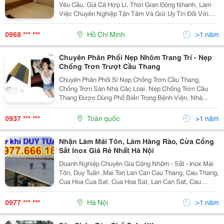
Yêu Cầu, Giá Cả Hợp Lí, Thời Gian Đóng Nhanh, Làm
Việc Chuyên Nghiệp Tận Tâm Và Giữ Uy Tín Đối Với
Khách Hàng. Sẽ Có Nhân Viên Tư Vấn Tại Nhà Của
Công Ty Chúng Tôi Sẵn Sàng Hỗ Trợ Quý Khách Khi
0968 *** ***
Hồ Chí Minh
>1 năm
Quý...
Chuyên Phân Phối Nẹp Nhôm Trang Trí - Nẹp
Chống Trơn Trượt Cầu Thang
Chuyên Phân Phối Sỉ Nẹp Chống Trơn Cầu Thang,
Chống Trơn Sàn Nhà Các Loại. Nẹp Chống Trơn Cầu
Thang Được Dùng Phổ Biến Trong Bệnh Viện, Nhà
Hàng, Trường Học, Khu Mua Sắm Thương Mại, Sân
Bay, Tàu Biển, Tầng Hầm Nhà Ga Điện Ngầm, Nhà Thi
0937 *** ***
Toàn quốc
>1 năm
Đấu, C
Nhận Làm Mái Tôn, Làm Hàng Rào, Cửa Cổng
Sắt Inox Giá Rẻ Nhất Hà Nội
Doanh Nghiệp Chuyên Gia Công Nhôm - Sắt - Inox Mái
Tôn, Duy Tuấn ,Mai Ton Lan Can Cau Thang, Cau Thang,
Cua Hoa Cua Sat, Cua Hoa Sat, Lan Can Sat, Cau
Thang Sat, Cau Thang Kinh, Lan Can Ban Cong, Nhom
Kinh, Cua Nhom, Cua Kinh, Hang Rao, Chuong
0977 *** ***
Hà Nội
>1 năm