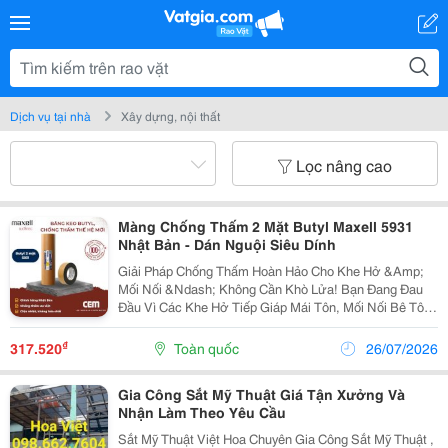
Dịch vụ tại nhà
Xây dựng, nội thất
Lọc nâng cao
Màng Chống Thấm 2 Mặt Butyl Maxell 5931
Nhật Bản - Dán Nguội Siêu Dính
Giải Pháp Chống Thấm Hoàn Hảo Cho Khe Hở &Amp;
Mối Nối &Ndash; Không Cần Khò Lửa! Bạn Đang Đau
Đầu Vì Các Khe Hở Tiếp Giáp Mái Tôn, Mối Nối Bê Tông
Hay Cổ Ống Liên Tục Bị Rò Rỉ Nước? Các Loại Keo
Trám Thông Thường Nhanh Chóng Bị Nứt Gãy Sau
₫
317.520
Toàn quốc
26/07/2026
Một...
Gia Công Sắt Mỹ Thuật Giá Tận Xưởng Và
Nhận Làm Theo Yêu Cầu
Sắt Mỹ Thuật Việt Hoa Chuyên Gia Công Sắt Mỹ Thuật ,