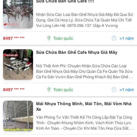
Sữa Chữa Bàn Ghế Cafe !!!!
Nhận Sửa Các Loại Bàn Ghế Nhựa Giả Mây Đã Qua Sử
Dụng, Giá Cả Hợp Lý. Sửa Chữa Tại Quán Mọi Chi Tiết
Vui Lòng Liên Hệ: 0979.296.137 :Gặp A Vương
8497 *** ***
Toàn quốc
>1 năm
Sửa Chữa Bàn Ghế Cafe Nhựa Giả Mây
Nội Thất Anh Phi: Chuyên Nhận Sửa Chữa Các Loại
Bàn Ghế Nhựa Giả Mây Cho Quán Cà Fe Quán Trà Sửa
Cà Fe Sân Vườn Bàn Ghế Phòng Khách Bộ Bàn Ghế Ăn
Vvvv Nhận Tân Trang Bàn Ghế Cũ Đã Qua Sử Dụng Bảo
Đảm Như Mới Giá Cả Phải Trăng Chât Lượng Cực Tôt
8497 *** ***
Toàn quốc
>1 năm
Chu Đ
Mái Nhựa Thông Minh, Mái Tôn, Mái Vòm Nhà
Xe
Văn Phòng Tư Vấn Thiết Kế Thi Công Lắp Đặt Tại Công
Trình - Chuyên Khung Nhôm Kính, Vách Kính Thủy Lực,
Kính An Toàn. - Chuyên Cơ Khí Mái Tôn,Hoa Cửa Sắt,
Inox Mái Nhựa Thông Minh. Với Đội Ngũ Thi Công Lâu