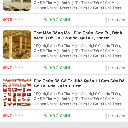
Cơ Sở Thợ Mộc Đất Việt Tại Thành Phố Hồ Chí Minh
Chuyên Nhận: * Nhận Sửa Chữa Đồ Gỗ Tại Nhà Thành
Phố Hồ Chí Minh - Sửa Chữa Cửa Sổ, Cửa Thông
Phòng, Cửa Đi Bị Sập Xệ Khó Đóng Hư Hỏng Cong
0975 *** ***
Hồ Chí Minh
>1 năm
Vênh. - Sử
Thợ Mộc Đóng Mới, Sửa Chữa, Sơn Pu, Đánh
Vẹcni | Đồ Gỗ, Đồ Mộc| Quận 1, Tphcm
* Đội Ngũ Anh Em Thợ Mộc Lành Nghề Của Hệ Thống
Cơ Sở Thợ Mộc Đất Việt Tại Thành Phố Hồ Chí Minh
Chuyên Nhận: * Nhận Sửa Chữa Đồ Gỗ Tại Nhà Thành
Phố Hồ Chí Minh - Sửa Chữa Cửa Sổ, Cửa Thông
Phòng, Cửa Đi Bị Sập Xệ Khó Đóng Hư Hỏng Cong
0947 *** ***
Hồ Chí Minh
>1 năm
Vênh. - Sử
Sửa Chữa Đồ Gỗ Tại Nhà Quận 1 | Sơn Sửa Đồ
Gỗ Tại Nhà Quận 1, Hcm
* Đội Ngũ Anh Em Thợ Mộc Lành Nghề Của Hệ Thống
Cơ Sở Thợ Mộc Đất Việt Tại Thành Phố Hồ Chí Minh
Chuyên Nhận: * Nhận Sửa Chữa Đồ Gỗ Tại Nhà Thành
Phố Hồ Chí Minh - Sửa Chữa Cửa Sổ, Cửa Thông
Phòng, Cửa Đi Bị Sập Xệ Khó Đóng Hư Hỏng Cong
0947 *** ***
Hồ Chí Minh
>1 năm
Vênh. - Sử