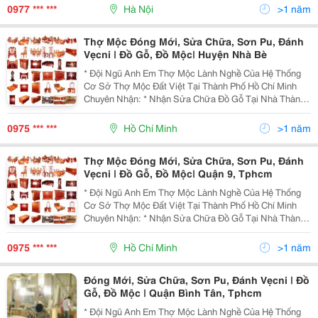
Năm Kỹ Thuật Cao Chất Lượng Đảm Bảo
0977 *** ***
Hà Nội
>1 năm
Thợ Mộc Đóng Mới, Sửa Chữa, Sơn Pu, Đánh
Vẹcni | Đồ Gỗ, Đồ Mộc| Huyện Nhà Bè
* Đội Ngũ Anh Em Thợ Mộc Lành Nghề Của Hệ Thống
Cơ Sở Thợ Mộc Đất Việt Tại Thành Phố Hồ Chí Minh
Chuyên Nhận: * Nhận Sửa Chữa Đồ Gỗ Tại Nhà Thành
Phố Hồ Chí Minh - Sửa Chữa Cửa Sổ, Cửa Thông
Phòng, Cửa Đi Bị Sập Xệ Khó Đóng Hư Hỏng Cong
0975 *** ***
Hồ Chí Minh
>1 năm
Vênh. - Sử
Thợ Mộc Đóng Mới, Sửa Chữa, Sơn Pu, Đánh
Vẹcni | Đồ Gỗ, Đồ Mộc| Quận 9, Tphcm
* Đội Ngũ Anh Em Thợ Mộc Lành Nghề Của Hệ Thống
Cơ Sở Thợ Mộc Đất Việt Tại Thành Phố Hồ Chí Minh
Chuyên Nhận: * Nhận Sửa Chữa Đồ Gỗ Tại Nhà Thành
Phố Hồ Chí Minh - Sửa Chữa Cửa Sổ, Cửa Thông
Phòng, Cửa Đi Bị Sập Xệ Khó Đóng Hư Hỏng Cong
0975 *** ***
Hồ Chí Minh
>1 năm
Vênh. - Sử
Đóng Mới, Sửa Chữa, Sơn Pu, Đánh Vẹcni | Đồ
Gỗ, Đồ Mộc | Quận Bình Tân, Tphcm
* Đội Ngũ Anh Em Thợ Mộc Lành Nghề Của Hệ Thống