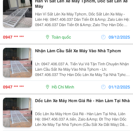
Hàn Vỉ Sắt Lên Xe Máy Tphcm, Dốc Sắt Lên Xe
Máy
Hàn Vỉ Sắt Lên Xe Máy Tphcm, Dốc Sắt Lên Xe Máy -
Liên Hệ: 0947.406.037 Dân Tiến Đt &Amp; Zalo Liên Hệ:
0947.406.037 Dân Tiến Đt &Amp; Zalo Thợ Hàn Dốc
Lên Xe Máy Tại Nhà Tphcm (Cầu Sắt Xe Dắt Máy) Dân
Tiến (Vui Vẽ Tân Tình): 0947.406.037....
0947 *** ***
Toàn quốc
09/12/2025
Nhận Làm Cầu Sắt Xe Máy Vào Nhà Tphcm
Lh: 0947.406.037 A. Tiến Vui Vẽ Tận Tình Chuyên Nhận
Làm Cầu Sắt Xe Máy Vào Nhà Tphcm - Lh:
0947.406.037 Thợ Hàn Dốc Lên Xe Máy Tại Nhà Tphcm
(Cầu Sắt Xe Dắt Máy) Dân Tiến (Vui Vẽ Tân Tình):
0947.406.037. Chuyên Hàn Dốc Lên Xe Máy Tại Nhà...
0947 *** ***
Hồ Chí Minh
01/12/2025
Dốc Lên Xe Máy Hcm Giá Rẻ - Hàn Làm Tại Nhà
Dốc Lên Xe Máy Hcm Giá Rẻ - Hàn Làm Tại Nhà, Liên
Hệ: 0947.406.037 A.tiến, Zalo &Amp; Đt Thợ Hàn Dốc
Lên Xe Máy Tại Nhà Tphcm (Cầu Sắt Xe Dắt Máy) Dân
Tiến (Vui Vẽ Tân Tình): 0947.406.037. Chuyên Hàn Dốc