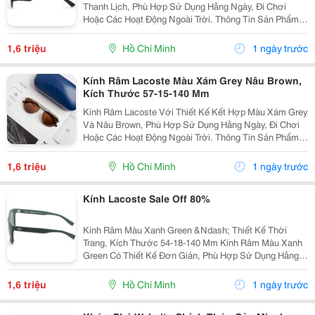
Thanh Lịch, Phù Hợp Sử Dụng Hằng Ngày, Đi Chơi
Hoặc Các Hoạt Động Ngoài Trời. Thông Tin Sản Phẩm:
Thương Hiệu: Longchamp. Màu Sắc: Đen Black. Kích
Thước: 51-20-140 Mm. Kiểu Dáng Dành Cho Nữ....
1,6 triệu
Hồ Chí Minh
1 ngày trước
Kính Râm Lacoste Màu Xám Grey Nâu Brown,
Kích Thước 57-15-140 Mm
Kính Râm Lacoste Với Thiết Kế Kết Hợp Màu Xám Grey
Và Nâu Brown, Phù Hợp Sử Dụng Hằng Ngày, Đi Chơi
Hoặc Các Hoạt Động Ngoài Trời. Thông Tin Sản Phẩm:
Thương Hiệu: Lacoste. Màu Sắc: Xám Grey &Ndash;
Nâu Brown. Kích Thước: 57-15-140 Mm. Mã...
1,6 triệu
Hồ Chí Minh
1 ngày trước
Kính Lacoste Sale Off 80%
Kính Râm Màu Xanh Green &Ndash; Thiết Kế Thời
Trang, Kích Thước 54-18-140 Mm Kính Râm Màu Xanh
Green Có Thiết Kế Đơn Giản, Phù Hợp Sử Dụng Hằng
Ngày Khi Đi Chơi, Đi Du Lịch Hoặc Di Chuyển Ngoài
Trời. Thông Tin Sản Phẩm: Màu Sắc: Xanh Green. ...
1,6 triệu
Hồ Chí Minh
1 ngày trước