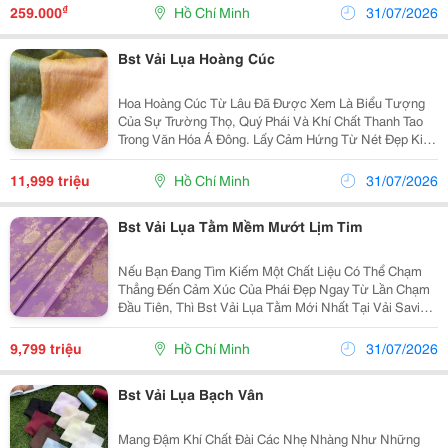
Là Chấm Bi. Để Nâng Tầm Nét Đẹp Kinh Điển Ấy, Vải...
₫
259.000
Hồ Chí Minh
31/07/2026
Bst Vải Lụa Hoàng Cúc
Hoa Hoàng Cúc Từ Lâu Đã Được Xem Là Biểu Tượng
Của Sự Trường Thọ, Quý Phái Và Khí Chất Thanh Tao
Trong Văn Hóa Á Đông. Lấy Cảm Hứng Từ Nét Đẹp Kiêu
Kỳ Ấy, Vải Savia Tự Hào Trình Làng Bst Vải Lụa Hoàng
Cúc &Ndash; Tuyệt Tác Chất Liệu Mang Đến Diện
11,999 triệu
Hồ Chí Minh
31/07/2026
Mạo...
Bst Vải Lụa Tằm Mềm Mướt Lịm Tim
Nếu Bạn Đang Tìm Kiếm Một Chất Liệu Có Thể Chạm
Thẳng Đến Cảm Xúc Của Phái Đẹp Ngay Từ Lần Chạm
Đầu Tiên, Thì Bst Vải Lụa Tằm Mới Nhất Tại Vải Savia
Chính Là Câu Trả Lời Hoàn Mỹ Nhất. Sự Đắt Giá Của Bộ
Sưu Tập Lần Này Nằm Ở Chất Sợi Lụa Tằm...
9,799 triệu
Hồ Chí Minh
31/07/2026
Bst Vải Lụa Bạch Vân
Mang Đậm Khí Chất Đài Các Nhẹ Nhàng Như Những