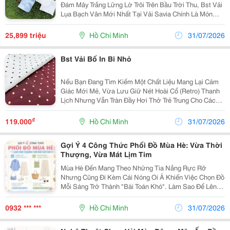
Đám Mây Trắng Lững Lờ Trôi Trên Bầu Trời Thu, Bst Vải
Lụa Bạch Vân Mới Nhất Tại Vải Savia Chính Là Món
Quà Tinh Tế Dành Tặng Những Tâm Hồn Yêu Thích Sự
Thanh Tao, Kiêu Kỳ Và Sang Trọng. Sự Đắt Giá...
25,899 triệu
Hồ Chí Minh
31/07/2026
Bst Vải Bố In Bi Nhỏ
Nếu Bạn Đang Tìm Kiếm Một Chất Liệu Mang Lại Cảm
Giác Mới Mẻ, Vừa Lưu Giữ Nét Hoài Cổ (Retro) Thanh
Lịch Nhưng Vẫn Tràn Đầy Hơi Thở Trẻ Trung Cho Các
Thiết Kế Ứng Dụng, Bst Vải Bố In Bi Nhỏ Mới Nhất Tại
Vải Savia Chính Là Mảnh Ghép Hoàn Hảo. Sự...
₫
119.000
Hồ Chí Minh
31/07/2026
Gợi Ý 4 Công Thức Phối Đồ Mùa Hè: Vừa Thời
Thượng, Vừa Mát Lịm Tim
Mùa Hè Đến Mang Theo Những Tia Nắng Rực Rỡ
Nhưng Cũng Đi Kèm Cái Nóng Oi Ả Khiến Việc Chọn Đồ
Mỗi Sáng Trở Thành "Bài Toán Khó". Làm Sao Để Lên
Đồ Vừa Sành Điệu, Tôn Dáng Mà Vẫn Mát Mẻ, Dễ Chịu
Suốt Cả Ngày? Hôm Nay, Vải Savia Sẽ Bật Mí Cho
0932 *** ***
Hồ Chí Minh
31/07/2026
Bạn...