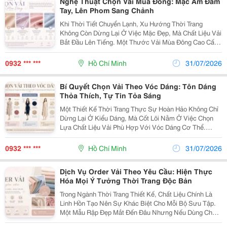
Nghệ Thuật Chọn Vải Mùa Đông: Mặc Ấm Đầm
Tay, Lên Phom Sang Chảnh
Khi Thời Tiết Chuyển Lạnh, Xu Hướng Thời Trang
Không Còn Dừng Lại Ở Việc Mặc Đẹp, Mà Chất Liệu Vải
Bắt Đầu Lên Tiếng. Một Thước Vải Mùa Đông Cao Cấp
Phải Đáp Ứng Được Hai Tiêu Chí Cốt Lõi: Giữ Ấm Cơ
Thể Tuyệt Đối Và Giữ Được Phom Dáng Phẳng Phiu,...
0932 *** ***
Hồ Chí Minh
31/07/2026
Bí Quyết Chọn Vải Theo Vóc Dáng: Tôn Dáng
Thỏa Thích, Tự Tin Tỏa Sáng
Một Thiết Kế Thời Trang Thực Sự Hoàn Hảo Không Chỉ
Dừng Lại Ở Kiểu Dáng, Mà Cốt Lõi Nằm Ở Việc Chọn
Lựa Chất Liệu Vải Phù Hợp Với Vóc Dáng Cơ Thể.
Chọn Đúng Loại Vải Sẽ Giúp Bạn Khéo Léo Che Đi
Những Điểm Chưa Hài Lòng Và Tôn Vinh Trọn Vẹn
0932 *** ***
Hồ Chí Minh
31/07/2026
Những...
Dịch Vụ Order Vải Theo Yêu Cầu: Hiện Thực
Hóa Mọi Ý Tưởng Thời Trang Độc Bản
Trong Ngành Thời Trang Thiết Kế, Chất Liệu Chính Là
Linh Hồn Tạo Nên Sự Khác Biệt Cho Mỗi Bộ Sưu Tập.
Một Mẫu Rập Đẹp Mắt Đến Đâu Nhưng Nếu Dùng Chất
Liệu Đại Trà Thì Thương Hiệu Vẫn Khó Tạo Được Dấu