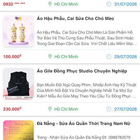
Ấn Riêng Biệt Trên Thị Trường. Để Đồng Hành Cùng...
0932 *** ***
Hồ Chí Minh
31/07/2026
Áo Hậu Phẫu, Cai Sữa Cho Chó Mèo
Áo Hậu Phẫu, Cai Sữa Cho Chó Mèo Là Sản Phẩm Hỗ
Trợ Bảo Vệ Thú Cưng Sau Phẫu Thuật, Sau Sinh Hoặc
Trong Giai Đoạn Cần Cai Sữa. Với Chất Liệu Mềm Mại,
Thoáng Khí Và Thiết Kế Dễ Mặc, Áo Giúp Hạn Chế Thú
Cưng Liếm Vết Thương, Bảo Vệ Vùng Bụng, Giảm
₫
100.000
Hồ Chí Minh
29/07/2026
Nguy...
Áo Gile Đồng Phục Studio Chuyên Nghiệp
Bạn Muốn Đội Ngũ Quay Phim, Nhiếp Ảnh Hay Kỹ Thuật
Của Mình Nổi Bật Và Chuyên Nghiệp Nhất Tại Mọi Sự
Kiện? Mẫu Áo Gile May Theo Yêu Cầu Từ Đồng Phục Jk
Chính Là Câu Trả Lời! * Tại Sao Mẫu Gile Này Lại "Làm
Mưa Làm Gió"? - Thiết Kế: Gile Túi Hộp...
₫
230.000
Hồ Chí Minh
27/07/2026
Đà Nẵng - Sửa Áo Quần Thời Trang Nam Nữ
Trang - Nhận Sửa Áo Quần Đà Nẵng Đt: 0988782679