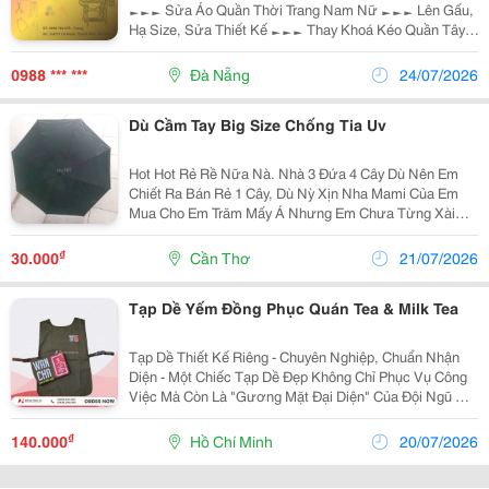
►►► Sửa Áo Quần Thời Trang Nam Nữ ►►► Lên Gấu,
Hạ Size, Sửa Thiết Kế ►►► Thay Khoá Kéo Quần Tây,
Jeans, Váy, Đầm.....
0988 *** ***
Đà Nẵng
24/07/2026
Dù Cầm Tay Big Size Chống Tia Uv
Hot Hot Rẻ Rề Nữa Nà. Nhà 3 Đứa 4 Cây Dù Nên Em
Chiết Ra Bán Rẻ 1 Cây, Dù Nỳ Xịn Nha Mami Của Em
Mua Cho Em Trăm Mấy Á Nhưng Em Chưa Từng Xài
Nó, Nó Chống Tia Uv Luôn Á Trời.. Nó Mới Tinh
Nguyên.. Ai Thix Pé Nỳ Thì Liên Hệ Em Nhoa 30,000
₫
30.000
Cần Thơ
21/07/2026
Tạp Dề Yếm Đồng Phục Quán Tea & Milk Tea
Tạp Dề Thiết Kế Riêng - Chuyên Nghiệp, Chuẩn Nhận
Diện - Một Chiếc Tạp Dề Đẹp Không Chỉ Phục Vụ Công
Việc Mà Còn Là "Gương Mặt Đại Diện" Của Đội Ngũ Mỗi
Ngày. - Đồng Phục Jk Thiết Kế Và Sản Xuất Tạp Dề
Theo Yêu Cầu Với Sự Chỉn Chu Từ Chất Liệu...
₫
140.000
Hồ Chí Minh
20/07/2026