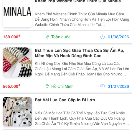
Khám Phá Website Chính Thức Của Minala
Khám Phá Website Chính Thức Của Minala Mua Sắm
Dễ Dàng Hơn, Nhanh Chóng Hơn Và Tiện Lợi Hơn Cùng
Website Chính Thức Của Minala ! ✨ Tại
Https://Minala.store/ , Bạn Sẽ Dễ Dàng Tìm Thấy
Những Mẫu Áo Phông Unisex Mới Nhất Với Phong
₫
189.000
Toàn quốc
01/08/2026
Cách Tối Giản, Trẻ...
Bst Thun Len Sọc Giao Thoa Của Sự Ấm Áp,
Mềm Mịn Và Hack Dáng Đỉnh Cao
Khi Những Cơn Gió Nhẹ Gọi Mùa Cũng Là Lúc Các
Chất Liệu Mang Lại Cảm Giác Ấm Áp, Vỗ Về Làn Da Lên
Ngôi. Để Mang Đến Giải Pháp Hoàn Hảo Cho Những
Thiết Kế Giao Mùa Vừa Thời Trang Vừa Tiện Dụng, Vải
Savia Chính Thức Trình Làng Bst Vải Thun Len Sọc
₫
565.000
Hồ Chí Minh
31/07/2026
Cao...
Bst Vải Lụa Cao Cấp In Bi Lớn
Nếu Có Một Họa Tiết Có Thể Ngay Lập Tức Gợi Nhắc
Đến Sự Thanh Lịch, Quý Phái Của Các Quý Cô Hoàng
Gia Châu Âu Thế Kỷ Trước Nhưng Vẫn Vẹn Nguyên Hơi
Thở Thời Thượng Của Thời Trang Đương Đại, Đó Chính