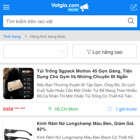
Thời trang
Hàng thời trang khác
Lọc nâng cao
Túi Trống Sgpack Motion 45 Gọn Gàng, Tiện
Dụng Cho Gym Và Những Chuyến Đi Ngắn
Nếu Bạn Thường Xuyên Đi Tập Gym, Chạy Bộ, Du Lịch
Cuối Tuần Hoặc Cần Một Chiếc Túi Để Mang Theo Nhiều
Đồ Cá Nhân Thì Một Chiếc Túi Trống Có Thiết Kế Tiện
Dụng Sẽ Là Lựa Chọn Khá Đáng Cân Nhắc. Gần Đây
Mình Có Tham Khảo Mẫu Sgpack Motion 45 , Một
0359 *** ***
Hồ Chí Minh
1 giờ trước
Mẫu...
Kính Râm Nữ Longchamp Màu Đen, Giảm Giá
82%
Kính Râm Nữ Longchamp Màu Đen Black Có Thiết Kế