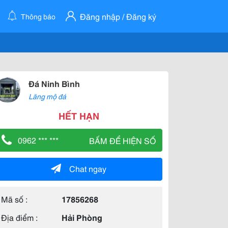
Đăng nhập / Đăng ký
Thông báo
Đá Ninh Bình
Lăng mộ đá
HẾT HẠN
0962 *** ***
BẤM ĐỂ HIỆN SỐ
Chat ngay
Mã số :
17856268
Địa điểm :
Hải Phòng