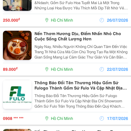
&Ndash; Gốm Sứ Fulo Hoa Tuyết Mai Là Một Trong
Những Loại Hoa Được Yêu Thích Mỗi Dịp Tết Nhờ Vẻ
Đẹp Thanh Thoát, Nhiều Nụ Và Mang Ý Nghĩa May
Mắn, Khởi Đầu Thuận Lợi. Để Cành Hoa Nở Đẹp Và
₫
250.000
Hồ Chí Minh
26/07/2026
Tạo Điểm Nhấn...
Nến Thơm Hương Dịu, Điểm Nhấn Nhỏ Cho
Cuộc Sống Chất Lượng Hơn
Ngày Nay, Nhiều Người Không Chỉ Quan Tâm Đến Việc
Trang Trí Nhà Cửa Mà Còn Chú Trọng Tạo Ra Một Không
Gian Sống Mang Lại Cảm Giác Thư Giãn Và Cân Bằng.
Một Trong Những Món Đồ Nhỏ Nhưng Có Thể Tạo Nên
Sự Khác Biệt Chính Là Nến Thơm. Nến Thơm Hương...
₫
89.000
Hồ Chí Minh
22/07/2026
Thông Báo Đổi Tên Thương Hiệu Gốm Sứ
Fulogo Thành Gốm Sứ Fulo Và Cập Nhật Địa
Chỉ Showroom
Thông Báo Đổi Tên Thương Hiệu Gốm Sứ Fulogo
Thành Gốm Sứ Fulo Và Cập Nhật Địa Chỉ Showroom
Gốm Sứ Fulo Trân Trọng Thông Báo Đến Quý Khách
Hàng Và Quý Đối Tác Về Việc Cập Nhật Tên Thương
Hiệu Và Địa Chỉ Showroom Chính Thức Kể Từ Ngày
0908 *** ***
Hồ Chí Minh
17/07/2026
25/10/2025. ...