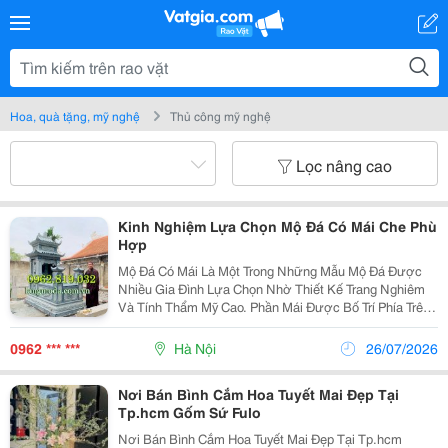
Hoa, quà tặng, mỹ nghệ
Thủ công mỹ nghệ
Lọc nâng cao
Kinh Nghiệm Lựa Chọn Mộ Đá Có Mái Che Phù
Hợp
Mộ Đá Có Mái Là Một Trong Những Mẫu Mộ Đá Được
Nhiều Gia Đình Lựa Chọn Nhờ Thiết Kế Trang Nghiêm
Và Tính Thẩm Mỹ Cao. Phần Mái Được Bố Trí Phía Trên
Thân Mộ Giúp Che Chắn Bát Hương, Bia Mộ Trước Tác
Động Của Mưa Nắng, Góp Phần Tăng Độ Bền Và Giữ
0962 *** ***
Hà Nội
26/07/2026
Công...
Nơi Bán Bình Cắm Hoa Tuyết Mai Đẹp Tại
Tp.hcm Gốm Sứ Fulo
Nơi Bán Bình Cắm Hoa Tuyết Mai Đẹp Tại Tp.hcm