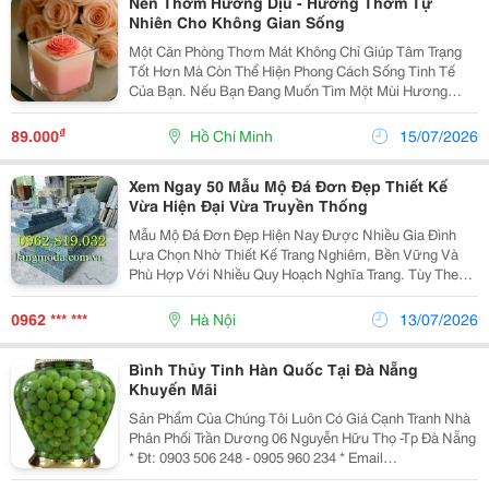
Nến Thơm Hương Dịu - Hương Thơm Tự
Nhiên Cho Không Gian Sống
Một Căn Phòng Thơm Mát Không Chỉ Giúp Tâm Trạng
Tốt Hơn Mà Còn Thể Hiện Phong Cách Sống Tinh Tế
Của Bạn. Nếu Bạn Đang Muốn Tìm Một Mùi Hương
Điểm Xuyết Cho Không Gian Của Mình, Đừng Bỏ Qua
Nến Thơm Hương Dịu Nhé! Bí Quyết Tạo Năng Lượng
₫
89.000
Hồ Chí Minh
15/07/2026
Tích Cực...
Xem Ngay 50 Mẫu Mộ Đá Đơn Đẹp Thiết Kế
Vừa Hiện Đại Vừa Truyền Thống
Mẫu Mộ Đá Đơn Đẹp Hiện Nay Được Nhiều Gia Đình
Lựa Chọn Nhờ Thiết Kế Trang Nghiêm, Bền Vững Và
Phù Hợp Với Nhiều Quy Hoạch Nghĩa Trang. Tùy Theo
Nhu Cầu Sử Dụng, Gia Chủ Có Thể Lựa Chọn Mẫu Mộ
Đơn Đẹp Bằng Đá Theo Phong Cách Truyền Thống Hoặc
0962 *** ***
Hà Nội
13/07/2026
Hiện...
Bình Thủy Tinh Hàn Quốc Tại Đà Nẵng
Khuyến Mãi
Sản Phẩm Của Chúng Tôi Luôn Có Giá Cạnh Tranh Nhà
Phân Phối Trần Dương 06 Nguyễn Hữu Thọ -Tp Đà Nẵng
* Đt: 0903 506 248 - 0905 960 234 * Email
Tranduongdl@Gmail.com Web Bán Hàng: