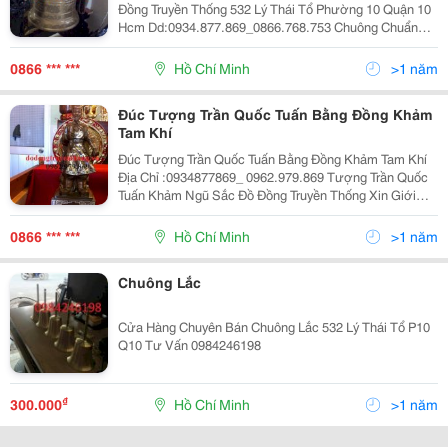
Đồng Truyền Thống 532 Lý Thái Tổ Phường 10 Quận 10
Hcm Dd:0934.877.869_0866.768.753 Chuông Chuẩn
Cam Kết Cung Cấp Chuông Chùa Uy Tín Chất
Lượng,Những Sản Phẩm Chuông Chúng Tôi Đúc Ra L
0866 *** ***
Hồ Chí Minh
>1 năm
Đúc Tượng Trần Quốc Tuấn Bằng Đồng Khảm
Tam Khí
Đúc Tượng Trần Quốc Tuấn Bằng Đồng Khảm Tam Khí
Địa Chỉ :0934877869_ 0962.979.869 Tượng Trần Quốc
Tuấn Khảm Ngũ Sắc Đồ Đồng Truyền Thống Xin Giới
Thiệu Cách Đặt Tượng Đồng Trần Quốc Tuấn (Trần
Hưng Đạo) Trên Bàn Làm Việc Và Phòng Khách: Công
0866 *** ***
Hồ Chí Minh
>1 năm
Chuông Lắc
Cửa Hàng Chuyên Bán Chuông Lắc 532 Lý Thái Tổ P10
Q10 Tư Vấn 0984246198
₫
300.000
Hồ Chí Minh
>1 năm