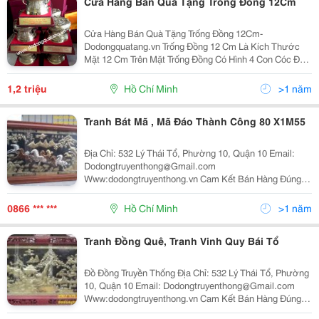
Cửa Hàng Bán Quà Tặng Trống Đồng 12Cm
Cửa Hàng Bán Quà Tặng Trống Đồng 12Cm-
Dodongquatang.vn Trống Đồng 12 Cm Là Kích Thước
Mặt 12 Cm Trên Mặt Trống Đồng Có Hình 4 Con Cóc Đầu
Hướng Theo Chiều Kim Đồng Hộ.tâm Của Mặt Trống
Đồng Có Hình Ngôi Sao 12 Cánh.từng Đường Nét Trên
1,2 triệu
Hồ Chí Minh
>1 năm
Trống Đồng Đ
Tranh Bát Mã , Mã Đáo Thành Công 80 X1M55
Địa Chỉ: 532 Lý Thái Tổ, Phường 10, Quận 10 Email:
Dodongtruyenthong@Gmail.com
Www:dodongtruyenthong.vn Cam Kết Bán Hàng Đúng
Giá,Đúng Chất Lượng Uy Tín Là Hàng Đầu Đt:
0984.246.198 - 0962.979.869 Cửa Hàng Sản Xuất Tr
0866 *** ***
Hồ Chí Minh
>1 năm
Tranh Đồng Quê, Tranh Vinh Quy Bái Tổ
Đồ Đồng Truyền Thống Địa Chỉ: 532 Lý Thái Tổ, Phường
10, Quận 10 Email: Dodongtruyenthong@Gmail.com
Www:dodongtruyenthong.vn Cam Kết Bán Hàng Đúng
Giá,Đúng Chất Lượng Uy Tín Là Hàng Đầu Đt: