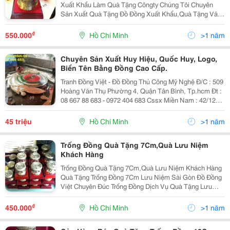
Xuất Khẩu Làm Quà Tặng Côngty Chúng Tôi Chuyên
Sản Xuất Quà Tặng Đồ Đồng Xuất Khẩu,Quà Tặng Văn
Hóa Việt Nam,Đồ Đồngxuất Khẩu,Với Những Nghệ
Nhân Có Tay Nghề Cao ,Nên Làm Ra Những Sản Phẩm
₫
550.000
Hồ Chí Minh
>1 năm
Thủ Côn
Chuyên Sản Xuất Huy Hiệu, Quốc Huy, Logo,
Biển Tên Bằng Đồng Cao Cấp.
Tranh Đồng Việt - Đồ Đồng Thủ Công Mỹ Nghệ Đ/C : 509
Hoàng Văn Thụ Phường 4, Quận Tân Bình, Tp.hcm Đt :
08 667 88 683 - 0972 404 683 Cssx Miền Nam : 42/12
Đường Số 9 , P.bhh , Q. Bình Tân, Tp.hcm Cssx Miền
Bắc : Cụm Kcn Làng Nghề Đại Bái - Gia Bình -
45 triệu
Hồ Chí Minh
>1 năm
Trống Đồng Quà Tặng 7Cm,Quà Lưu Niệm
Khách Hàng
Trống Đồng Quà Tặng 7Cm,Quà Lưu Niệm Khách Hàng
Quà Tặng Trống Đồng 7Cm Lưu Niệm Sài Gòn Đồ Đồng
Việt Chuyên Đúc Trống Đồng Dịch Vụ Quà Tặng Lưu
Niệm Việt Nam ,Quà Tặng Thuần Việt. Quà Tặng Trống
Đồng Được Đúc Mô Phỏng Theo Mẫu Trống Đồng Cổ Th
₫
450.000
Hồ Chí Minh
>1 năm