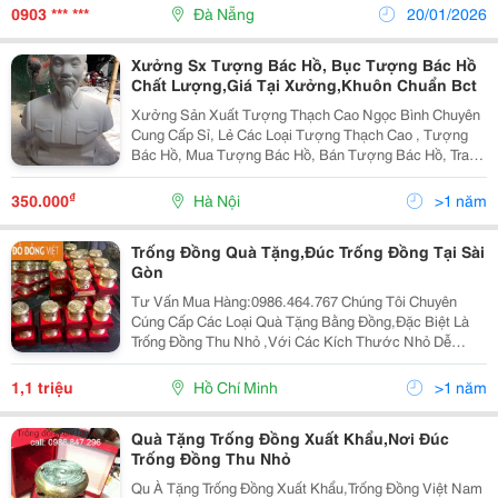
Http://Www.vatgia.com/Tranduongdl Giờ Phục Vụ: T.hai
0903 *** ***
Đà Nẵng
20/01/2026
-...
Xưởng Sx Tượng Bác Hồ, Bục Tượng Bác Hồ
Chất Lượng,Giá Tại Xưởng,Khuôn Chuẩn Bct
Xưởng Sản Xuất Tượng Thạch Cao Ngọc Bình Chuyên
Cung Cấp Sỉ, Lẻ Các Loại Tượng Thạch Cao , Tượng
Bác Hồ, Mua Tượng Bác Hồ, Bán Tượng Bác Hồ, Tranh
Cát, Các Dụng Cụ Tô Tượng , Vẽ Tranh, Tượng Mỹ
Thuật, Nhận Đắp Mẫu Tạo Khuôn Theo Yêu Cầu . Hiện
₫
350.000
Hà Nội
>1 năm
Nay
Trống Đồng Quà Tặng,Đúc Trống Đồng Tại Sài
Gòn
Tư Vấn Mua Hàng:0986.464.767 Chúng Tôi Chuyên
Cúng Cấp Các Loại Quà Tặng Bằng Đồng,Đặc Biệt Là
Trống Đồng Thu Nhỏ ,Với Các Kích Thước Nhỏ Dễ
Mang Đi,7,8,9,10,12... Cm. Trống Đồng Quà Tặng Hiện
Nay Được Các Công Ty Mua Dùng Làm Quà Tặng Tri Ân
1,1 triệu
Hồ Chí Minh
>1 năm
Khác
Quà Tặng Trống Đồng Xuất Khẩu,Nơi Đúc
Trống Đồng Thu Nhỏ
Qu À Tặng Trống Đồng Xuất Khẩu,Trống Đồng Việt Nam