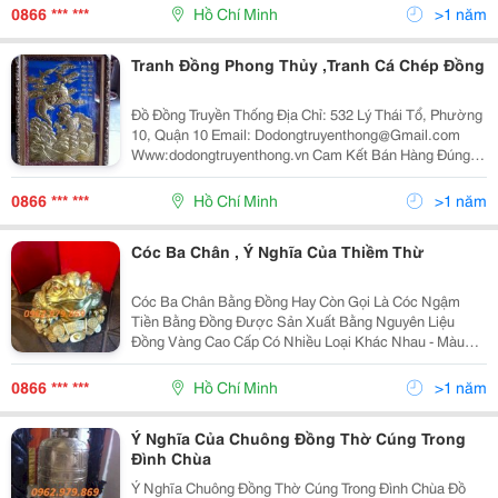
0984.246.198 - 0962.979.
0866 *** ***
Hồ Chí Minh
>1 năm
Tranh Đồng Phong Thủy ,Tranh Cá Chép Đồng
Đồ Đồng Truyền Thống Địa Chỉ: 532 Lý Thái Tổ, Phường
10, Quận 10 Email: Dodongtruyenthong@Gmail.com
Www:dodongtruyenthong.vn Cam Kết Bán Hàng Đúng
Giá,Đúng Chất Lượng Uy Tín Là Hàng Đầu Đt:
0984.246.198 - 0962.979.
0866 *** ***
Hồ Chí Minh
>1 năm
Cóc Ba Chân , Ý Nghĩa Của Thiềm Thừ
Cóc Ba Chân Bằng Đồng Hay Còn Gọi Là Cóc Ngậm
Tiền Bằng Đồng Được Sản Xuất Bằng Nguyên Liệu
Đồng Vàng Cao Cấp Có Nhiều Loại Khác Nhau - Màu
Sắc: Màu Vàng, Màu Hun Đen - Kích Thước Tham
Khảo: Cao 9Cm, 14Cm, 18Cm, 22Cm, 40Cm....ngoài Ra
0866 *** ***
Hồ Chí Minh
>1 năm
Cơ Sở Đúc
Ý Nghĩa Của Chuông Đồng Thờ Cúng Trong
Đình Chùa
Ý Nghĩa Chuông Đồng Thờ Cúng Trong Đình Chùa Đồ