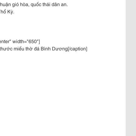
uận gió hòa, quốc thái dân an.
Thổ Kỳ.
enter" width="650"]
thước miếu thờ đá Bình Dương[/caption]