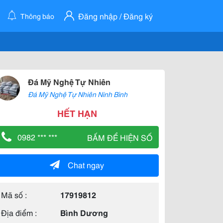
Đăng nhập / Đăng ký
Thông báo
Đá Mỹ Nghệ Tự Nhiên
Đá Mỹ Nghệ Tự Nhiên Ninh Bình
HẾT HẠN
0982 *** ***
BẤM ĐỂ HIỆN SỐ
Chat ngay
Mã số :
17919812
Địa điểm :
Bình Dương