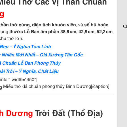
iếu Thờ Các Vị Thần Chuẩn
g
 thần thờ cúng
,
diện tích khuôn viên
, và
số hũ hoặc
 dụng
thước Lỗ Ban âm phần 38,8 cm, 42,9 cm, 52,2 cm
,
hu thờ lớn.
Đẹp – Ý Nghĩa Tâm Linh
 Nhiên Mới Nhất – Giá Xưởng Tận Gốc
á Chuẩn Lỗ Ban Phong Thủy
i Trời – Ý Nghĩa, Chất Liệu
enter" width="450"]
Miếu thờ đá chuẩn phong thủy Bình Dương[/caption]
nh Dương
Trời Đất (Thổ Địa)