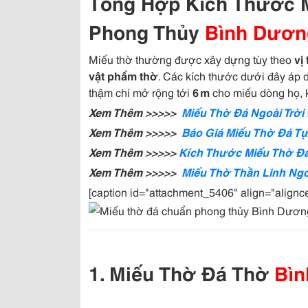
Tổng Hợp Kích Thước M
Phong Thủy
Bình Dươn
Miếu thờ thường được xây dựng tùy theo
vị
vật phẩm thờ
. Các kích thước dưới đây áp
thậm chí mở rộng tới
6 m
cho miếu dòng họ, k
Xem Thêm >>>>>
Miếu Thờ Đá Ngoài Trời 
Xem Thêm >>>>>
Báo Giá Miếu Thờ Đá Tự
Xem Thêm >>>>>
Kích Thước Miếu Thờ Đ
Xem Thêm >>>>>
Miếu Thờ Thần Linh Ngoà
[caption id="attachment_5406" align="alignc
1. Miếu Thờ Đá Thờ
Bì