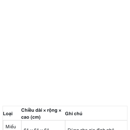
Chiều dài × rộng ×
Loại
Ghi chú
cao (cm)
Miếu
61 × 61 × 61
Dùng cho gia đình nhỏ