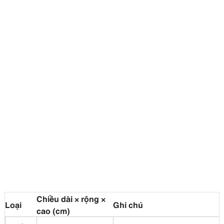
Chiều dài × rộng ×
Loại
Ghi chú
cao (cm)