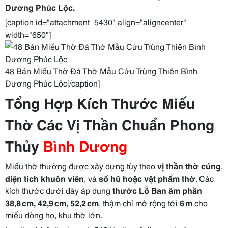
Dương Phúc Lộc.
[caption id="attachment_5430" align="aligncenter"
width="650"]
48 Bán Miếu Thờ Đá Thờ Mẫu Cửu Trùng Thiên Bình
Dương Phúc Lộc[/caption]
Tổng Hợp Kích Thước Miếu
Thờ Các Vị Thần Chuẩn Phong
Thủy
Bình Dương
Miếu thờ thường được xây dựng tùy theo
vị thần thờ cúng
,
diện tích khuôn viên
, và
số hũ hoặc vật phẩm thờ
. Các
kích thước dưới đây áp dụng
thước Lỗ Ban âm phần
38,8 cm, 42,9 cm, 52,2 cm
, thậm chí mở rộng tới
6 m
cho
miếu dòng họ, khu thờ lớn.