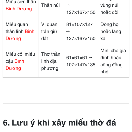
Miếu sơn thần
Thần núi
→
vùng núi
Bình Dương
127×167×150
hoặc đồi
Miếu quan
Vị quan
81×107×127
Dòng họ
thần linh
Bình
trấn giữ
→
hoặc làng
Dương
đất
127×167×150
xã
Mini cho gia
Miếu cô, miếu
Thờ thần
61×61×61 →
đình hoặc
cậu
Bình
linh địa
107×147×135
cộng đồng
Dương
phương
nhỏ
6. Lưu ý khi xây miếu thờ đá