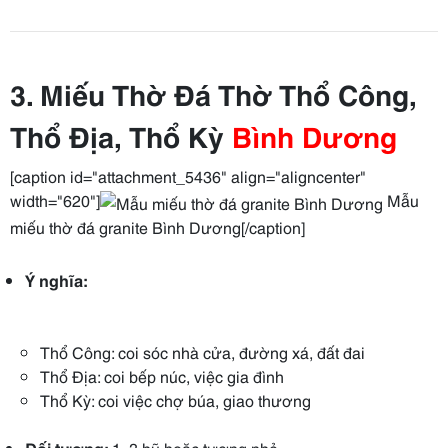
3. Miếu Thờ Đá Thờ Thổ Công,
Thổ Địa, Thổ Kỳ
Bình Dương
[caption id="attachment_5436" align="aligncenter"
width="620"]
Mẫu
miếu thờ đá granite Bình Dương[/caption]
Ý nghĩa:
Thổ Công: coi sóc nhà cửa, đường xá, đất đai
Thổ Địa: coi bếp núc, việc gia đình
Thổ Kỳ: coi việc chợ búa, giao thương
Đối tượng:
1–3 hũ hoặc tượng nhỏ