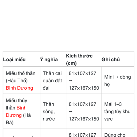
Kích thước
Loại miếu
Ý nghĩa
Ghi chú
(cm)
Miếu thổ thần
Thần cai
81×107×127
Mini → dòng
(Hậu Thổ)
quản đất
→
họ
Bình Dương
đai
127×167×150
Miếu thủy
Thần
81×107×127
Mái 1–3
thần
Bình
sông,
→
tầng tùy khu
Dương
(Hà
nước
127×167×150
vực
Bá)
81×107×127
Dùng cho