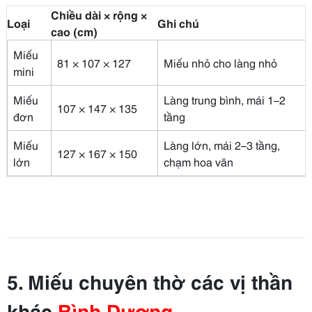
Chiều dài × rộng ×
Loại
Ghi chú
cao (cm)
Miếu
81 × 107 × 127
Miếu nhỏ cho làng nhỏ
mini
Miếu
Làng trung bình, mái 1–2
107 × 147 × 135
đơn
tầng
Miếu
Làng lớn, mái 2–3 tầng,
127 × 167 × 150
lớn
chạm hoa văn
5. Miếu chuyên thờ các vị thần
khác
Bình Dương