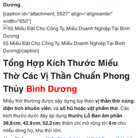
Dương.
[caption id="attachment_5527" align="aligncenter"
width="650"]
55 Miếu Đặt Cho Công Ty, Miếu Doanh Nghiệp Tại Bình
Dương[/caption]
Tổng Hợp Kích Thước Miếu
Thờ Các Vị Thần Chuẩn Phong
Thủy
Bình Dương
Miếu thờ thường được xây dựng tùy theo
vị thần thờ cúng
,
diện tích khuôn viên
, và
số hũ hoặc vật phẩm thờ
. Các
kích thước dưới đây áp dụng
thước Lỗ Ban âm phần
38,8 cm, 42,9 cm, 52,2 cm
, thậm chí mở rộng tới
6 m
cho
miếu dòng họ, khu thờ lớn.