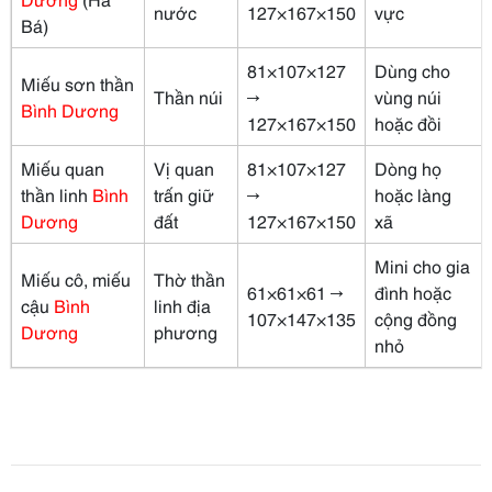
nước
127×167×150
vực
Bá)
81×107×127
Dùng cho
Miếu sơn thần
Thần núi
→
vùng núi
Bình Dương
127×167×150
hoặc đồi
Miếu quan
Vị quan
81×107×127
Dòng họ
thần linh
Bình
trấn giữ
→
hoặc làng
Dương
đất
127×167×150
xã
Mini cho gia
Miếu cô, miếu
Thờ thần
61×61×61 →
đình hoặc
cậu
Bình
linh địa
107×147×135
cộng đồng
Dương
phương
nhỏ