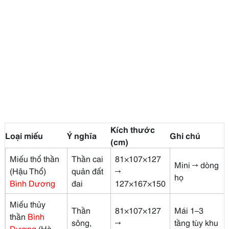
Kích thước
Loại miếu
Ý nghĩa
Ghi chú
(cm)
Miếu thổ thần
Thần cai
81×107×127
Mini → dòng
(Hậu Thổ)
quản đất
→
họ
Bình Dương
đai
127×167×150
Miếu thủy
Thần
81×107×127
Mái 1–3
thần
Bình
sông,
→
tầng tùy khu
Dương
(Hà