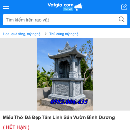
Hoa, quà tặng, mỹ nghệ
Thủ công mỹ nghệ
Miếu Thờ Đá Đẹp Tâm Linh Sân Vườn Bình Dương
( HẾT HẠN )