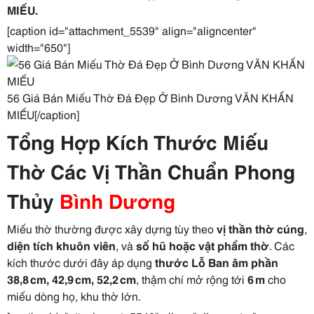
MIẾU.
[caption id="attachment_5539" align="aligncenter"
width="650"]
56 Giá Bán Miếu Thờ Đá Đẹp Ở Bình Dương VĂN KHẤN
MIẾU[/caption]
Tổng Hợp Kích Thước Miếu
Thờ Các Vị Thần Chuẩn Phong
Thủy
Bình Dương
Miếu thờ thường được xây dựng tùy theo
vị thần thờ cúng
,
diện tích khuôn viên
, và
số hũ hoặc vật phẩm thờ
. Các
kích thước dưới đây áp dụng
thước Lỗ Ban âm phần
38,8 cm, 42,9 cm, 52,2 cm
, thậm chí mở rộng tới
6 m
cho
miếu dòng họ, khu thờ lớn.