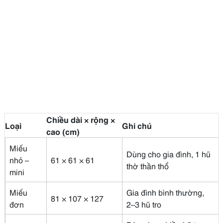
Chiều dài × rộng ×
Loại
Ghi chú
cao (cm)
Miếu
Dùng cho gia đình, 1 hũ
nhỏ –
61 × 61 × 61
thờ thần thổ
mini
Miếu
Gia đình bình thường,
81 × 107 × 127
đơn
2–3 hũ tro