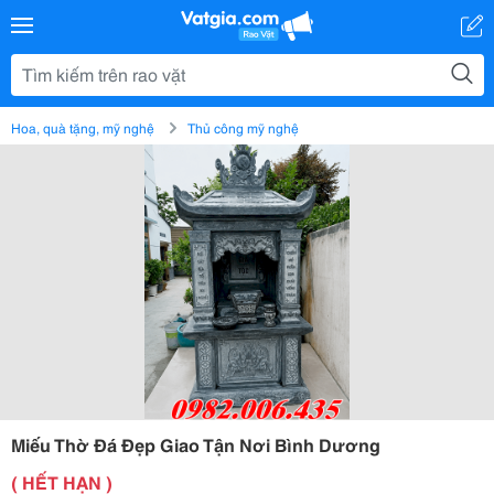
Hoa, quà tặng, mỹ nghệ
Thủ công mỹ nghệ
Miếu Thờ Đá Đẹp Giao Tận Nơi Bình Dương
( HẾT HẠN )