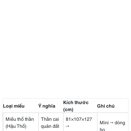
Kích thước
Loại miếu
Ý nghĩa
Ghi chú
(cm)
Miếu thổ thần
Thần cai
81×107×127
Mini → dòng
(Hậu Thổ)
quản đất
→
họ