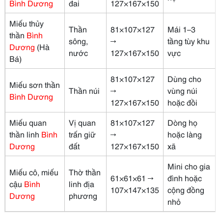
Bình Dương
đai
127×167×150
Miếu thủy
Thần
81×107×127
Mái 1–3
thần
Bình
sông,
→
tầng tùy khu
Dương
(Hà
nước
127×167×150
vực
Bá)
81×107×127
Dùng cho
Miếu sơn thần
Thần núi
→
vùng núi
Bình Dương
127×167×150
hoặc đồi
Miếu quan
Vị quan
81×107×127
Dòng họ
thần linh
Bình
trấn giữ
→
hoặc làng
Dương
đất
127×167×150
xã
Mini cho gia
Miếu cô, miếu
Thờ thần
61×61×61 →
đình hoặc
cậu
Bình
linh địa
107×147×135
cộng đồng
Dương
phương
nhỏ