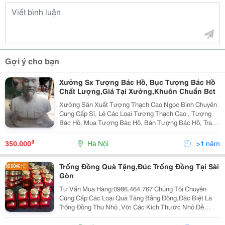
Gợi ý cho bạn
Xưởng Sx Tượng Bác Hồ, Bục Tượng Bác Hồ
Chất Lượng,Giá Tại Xưởng,Khuôn Chuẩn Bct
Xưởng Sản Xuất Tượng Thạch Cao Ngọc Bình Chuyên
Cung Cấp Sỉ, Lẻ Các Loại Tượng Thạch Cao , Tượng
Bác Hồ, Mua Tượng Bác Hồ, Bán Tượng Bác Hồ, Tranh
Cát, Các Dụng Cụ Tô Tượng , Vẽ Tranh, Tượng Mỹ
Thuật, Nhận Đắp Mẫu Tạo Khuôn Theo Yêu Cầu . Hiện
₫
350.000
Hà Nội
>1 năm
Nay
Trống Đồng Quà Tặng,Đúc Trống Đồng Tại Sài
Gòn
Tư Vấn Mua Hàng:0986.464.767 Chúng Tôi Chuyên
Cúng Cấp Các Loại Quà Tặng Bằng Đồng,Đặc Biệt Là
Trống Đồng Thu Nhỏ ,Với Các Kích Thước Nhỏ Dễ
Mang Đi,7,8,9,10,12... Cm. Trống Đồng Quà Tặng Hiện
Nay Được Các Công Ty Mua Dùng Làm Quà Tặng Tri Ân