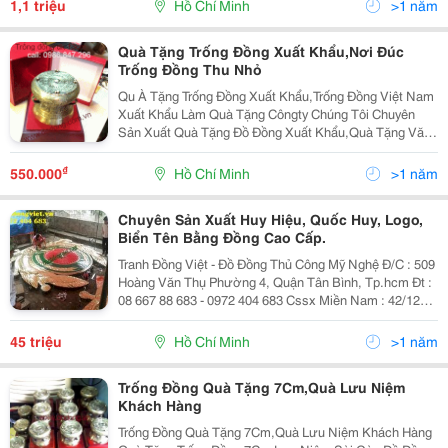
1,1 triệu
Hồ Chí Minh
>1 năm
Khác
Quà Tặng Trống Đồng Xuất Khẩu,Nơi Đúc
Trống Đồng Thu Nhỏ
Qu À Tặng Trống Đồng Xuất Khẩu,Trống Đồng Việt Nam
Xuất Khẩu Làm Quà Tặng Côngty Chúng Tôi Chuyên
Sản Xuất Quà Tặng Đồ Đồng Xuất Khẩu,Quà Tặng Văn
Hóa Việt Nam,Đồ Đồngxuất Khẩu,Với Những Nghệ
Nhân Có Tay Nghề Cao ,Nên Làm Ra Những Sản Phẩm
₫
550.000
Hồ Chí Minh
>1 năm
Thủ Côn
Chuyên Sản Xuất Huy Hiệu, Quốc Huy, Logo,
Biển Tên Bằng Đồng Cao Cấp.
Tranh Đồng Việt - Đồ Đồng Thủ Công Mỹ Nghệ Đ/C : 509
Hoàng Văn Thụ Phường 4, Quận Tân Bình, Tp.hcm Đt :
08 667 88 683 - 0972 404 683 Cssx Miền Nam : 42/12
Đường Số 9 , P.bhh , Q. Bình Tân, Tp.hcm Cssx Miền
Bắc : Cụm Kcn Làng Nghề Đại Bái - Gia Bình -
45 triệu
Hồ Chí Minh
>1 năm
Trống Đồng Quà Tặng 7Cm,Quà Lưu Niệm
Khách Hàng
Trống Đồng Quà Tặng 7Cm,Quà Lưu Niệm Khách Hàng