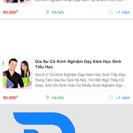
Nội Các Môn Toán Lý Hóa Anh Văn Từ Lớp 1 Đến Lớp
12. Lh:0979.271.260(Cô Hà). Mong Mu
₫
90.000
Hà Nội
>1 năm
Gia Sư Có Kinh Nghiệm Dạy Kèm Học Sinh
Tiểu Học
Gia S Ư Có Kinh Nghiệm Dạy Kèm Học Sinh Tiểu Học
Trung Tâm Gia Sư Giỏi Hà Nội, Với Đội Ngũ Thầy Cô
Giáo, Anh Chị Sinh Viên Có Nhiều Kinh Nghiệm Dạy
Kèm Cho Học Sinh Tiểu Học Tại Nhà. Bằng Phương
Pháp Giảng Dạy Khoa Học, Lối Dẫn Giir Tươi Vui
₫
90.000
Hà Nội
>1 năm