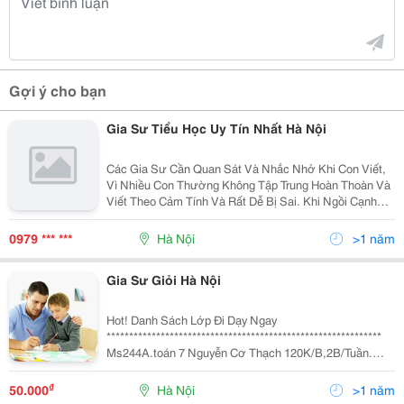
Gợi ý cho bạn
Gia Sư Tiểu Học Uy Tín Nhất Hà Nội
Các Gia Sư Cần Quan Sát Và Nhắc Nhở Khi Con Viết,
Vì Nhiều Con Thường Không Tập Trung Hoàn Thoàn Và
Viết Theo Cảm Tính Và Rất Dễ Bị Sai. Khi Ngồi Cạnh
Con Cũng Cần Nhẹ Nhàng Và Thoải Mát Nhất Có Thể.
Các Bạn Cũng Cho Bé Đọc, Đánh Vần Các Từ Trước
0979 *** ***
Hà Nội
>1 năm
Khi
Gia Sư Giỏi Hà Nội
Hot! Danh Sách Lớp Đi Dạy Ngay
*************************************************************
Ms244A.toán 7 Nguyễn Cơ Thạch 120K/B,2B/Tuần.
Ycsv Ms244B.văn7 Nguyễn Cơ Thạch 120K/B,2B/Tuần.
Ycsv Ms 243. Gia Sư Toán 12 , Tạ Quang Bửu, 130K/B
₫
50.000
Hà Nội
>1 năm