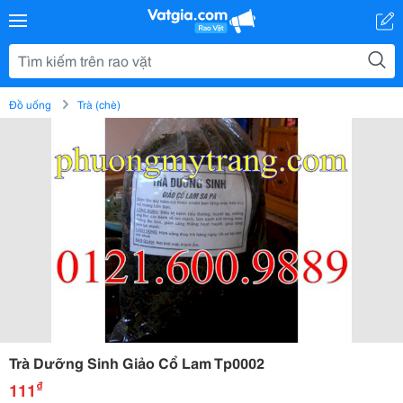
Đồ uống
Trà (chè)
Trà Dưỡng Sinh Giảo Cổ Lam Tp0002
₫
111