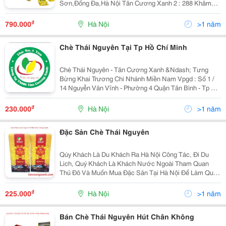
Sơn,Đống Đa,Hà Nội Tân Cương Xanh 2 : 288 Khâm
Thiên,Đống Đa,Hà Nội Tân Cương Xanh 3 : 32A Tôn
Đức Thắng,Đống Đa,Hà Nội Tân Cương Xanh 4 : S
₫
790.000
Hà Nội
>1 năm
Chè Thái Nguyên Tại Tp Hồ Chí Minh
Chè Thái Nguyên - Tân Cương Xanh &Ndash; Tưng
Bừng Khai Trương Chi Nhánh Miền Nam Vpgd : Số 1 /
14 Nguyễn Văn Vĩnh - Phường 4 Quận Tân Bình - Tp Hồ
Chí Minh 0912 74 1357 - 0983 412 602
Http://Tancuongxanh.vn/ Trước Tiên, Công Ty Tnhh Tân
₫
230.000
Hà Nội
>1 năm
Đặc Sản Chè Thái Nguyên
Qúy Khách Là Du Khách Ra Hà Nội Công Tác, Đi Du
Lich, Quý Khách Là Khách Nước Ngoài Tham Quan
Thủ Đô Và Muốn Mua Đặc Sản Tại Hà Nội Để Làm Quà
? Tân Cương Xanh Xin Trân Trọng Giới Thiệu Một Đặc
Sản Của Tỉnh Thái Nguyên Hiện Được Bán Tại Hệ
₫
225.000
Hà Nội
>1 năm
Thống Show
Bán Chè Thái Nguyên Hút Chân Không