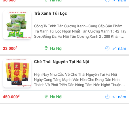
Trà Xanh Túi Lọc
Công Ty Tnhh Tân Cương Xanh - Cung Cấp Sản Phẩm
Trà Xanh Túi Lọc Ngon Nhất Tân Cương Xanh 1 : 42 Tây
Sơn,Đống Đa,Hà Nội Tân Cương Xanh 2 : 288 Khâm
Thiên,Đống Đa,Hà Nội Tân Cương Xanh 3 : 32A Tôn
Đức Thắng,Đống Đa,Hà Nội Tân Cương Xanh 4
₫
23.000
Hà Nội
>1 năm
Chè Thái Nguyên Tại Hà Nội
Hiện Nay Nhu Cầu Về Chè Thái Nguyên Tại Hà Nội
Ngày Càng Tăng Mạnh,Văn Hóa Chè Đang Dần Hình
Thành Và Phát Triển Dần Nâng Tầm Nên Nghệ Thuận
Trà Đạo.đến Với Chè Thái Nguyên Ngoài Thưởng Thức
Hương Vị Thơm Ngon Còn Làm Giảm Stress Lấy Lại
₫
450.000
Hà Nội
>1 năm
Tinh Thần Sả