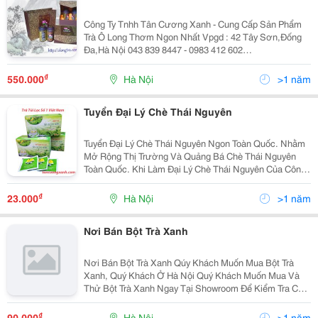
Công Ty Tnhh Tân Cương Xanh - Cung Cấp Sản Phẩm
Trà Ô Long Thơm Ngon Nhất Vpgd : 42 Tây Sơn,Đống
Đa,Hà Nội 043 839 8447 - 0983 412 602
Http://Traoolong.vn/ Hiện Nay Đối Với Các Chị Em Phụ
Nữ Thì Sắc Đẹp Luôn Là Vẫn Đề Được Quan Tâm Hàng
₫
550.000
Hà Nội
>1 năm
Đ
Tuyển Đại Lý Chè Thái Nguyên
Tuyển Đại Lý Chè Thái Nguyên Ngon Toàn Quốc. Nhằm
Mở Rộng Thị Trường Và Quảng Bá Chè Thái Nguyên
Toàn Quốc. Khi Làm Đại Lý Chè Thái Nguyên Của Công
Ty Tân Cương Xanh Quý Khách Sẽ Được Hỗ Trợ Tốt
Nhất Về Đào Tạo Kiến Thức Sản Phẩm, Được Chiết
₫
23.000
Hà Nội
>1 năm
Khấu
Nơi Bán Bột Trà Xanh
Nơi Bán Bột Trà Xanh Qúy Khách Muốn Mua Bột Trà
Xanh, Quý Khách Ở Hà Nội Quý Khách Muốn Mua Và
Thử Bột Trà Xanh Ngay Tại Showroom Để Kiểm Tra Chất
Lượng, Thì Nay Quý Khách Hoàn Toàn Có Thể Yên Tâm
Về Điều Đó Với Hệ Thống Showroom Bán Bột Trà Xa
₫
90.000
Hà Nội
>1 năm