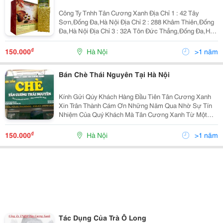
Công Ty Tnhh Tân Cương Xanh Địa Chỉ 1 : 42 Tây
Sơn,Đống Đa,Hà Nội Địa Chỉ 2 : 288 Khâm Thiên,Đống
Đa,Hà Nội Địa Chỉ 3 : 32A Tôn Đức Thắng,Đống Đa,Hà
Nội Địa Chỉ 4 : Số 2 Ngõ 31/26 Trần Quốc Hoàn,Cầu
Giấy,Hà Nội Hotline : 043 839 8447 -
₫
150.000
Hà Nội
>1 năm
Bán Chè Thái Nguyên Tại Hà Nội
Kính Gửi Qúy Khách Hàng Đầu Tiên Tân Cương Xanh
Xin Trân Thành Cám Ơn Những Năm Qua Nhờ Sự Tín
Nhiệm Của Quý Khách Mà Tân Cương Xanh Từ Một
Xưởng Sản Xuất Với Quy Mô 25 Người Năm 1996 Mà
Tới Nay Đã Phát Triển Được Hệ Thống Chuỗi Cửa Hàng
₫
150.000
Hà Nội
>1 năm
Tại Tp Th
Tác Dụng Của Trà Ô Long