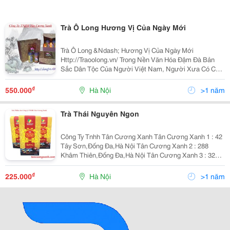
Trà Ô Long Hương Vị Của Ngày Mới
Trà Ô Long &Ndash; Hương Vị Của Ngày Mới
Http://Traoolong.vn/ Trong Nền Văn Hóa Đậm Đà Bản
Sắc Dân Tộc Của Người Việt Nam, Người Xưa Có Câu
Miếng Trầu Mở Đầu Câu Truyện Nhưng Ngày Nay, Trong
Văn Hóa Của Người Việt, Người Ta Mời Nhau Chén Trà
₫
550.000
Hà Nội
>1 năm
Để
Trà Thái Nguyên Ngon
Công Ty Tnhh Tân Cương Xanh Tân Cương Xanh 1 : 42
Tây Sơn,Đống Đa,Hà Nội Tân Cương Xanh 2 : 288
Khâm Thiên,Đống Đa,Hà Nội Tân Cương Xanh 3 : 32A
Tôn Đức Thắng,Đống Đa,Hà Nội Tân Cương Xanh 4 :
Số 2 Ngõ 31/26 Trần Quốc Hoàn,Cầu Giấy,Hà Nội
₫
225.000
Hà Nội
>1 năm