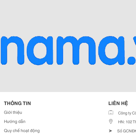
THÔNG TIN
LIÊN HỆ
Giới thiệu
Công ty C
Hướng dẫn
HN: 102 T
➤
Quy chế hoạt động
Số GCNĐKD