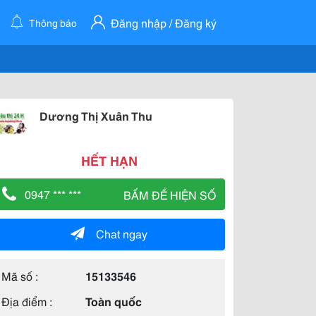
Đăng nhập / Đăng ký
Thông báo
Dương Thị Xuân Thu
HẾT HẠN
0947 *** ***
BẤM ĐỂ HIỆN SỐ
Chat ngay
Mã số :
15133546
Địa điểm :
Toàn quốc