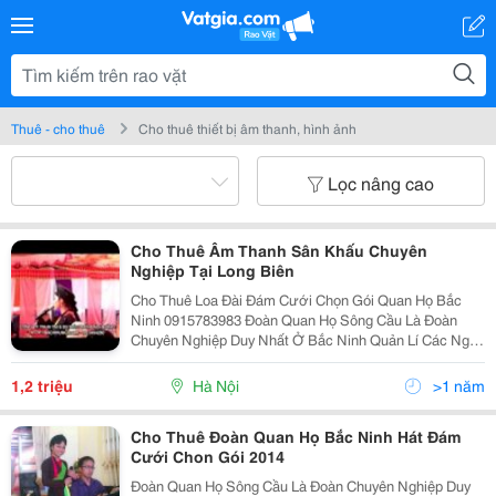
Thuê - cho thuê
Cho thuê thiết bị âm thanh, hình ảnh
Lọc nâng cao
Cho Thuê Âm Thanh Sân Khấu Chuyên
Nghiệp Tại Long Biên
Cho Thuê Loa Đài Đám Cưới Chọn Gói Quan Họ Bắc
Ninh 0915783983 Đoàn Quan Họ Sông Cầu Là Đoàn
Chuyên Nghiệp Duy Nhất Ở Bắc Ninh Quản Lí Các Nghệ
Sĩ Hát Quan Họ Thành Danh Như : Thúy Cải , Thúy
Hường , Hải Xuân , Công H
1,2 triệu
Hà Nội
>1 năm
Cho Thuê Đoàn Quan Họ Bắc Ninh Hát Đám
Cưới Chon Gói 2014
Đoàn Quan Họ Sông Cầu Là Đoàn Chuyên Nghiệp Duy