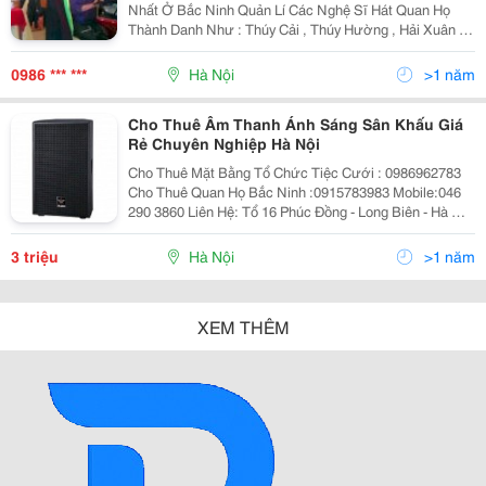
Nhất Ở Bắc Ninh Quản Lí Các Nghệ Sĩ Hát Quan Họ
Thành Danh Như : Thúy Cải , Thúy Hường , Hải Xuân ,
Công Huynh , Minh Thùy , Thanh Nhàn , Khánh Hạ ,
Hồng Luyến , Hồng Mạnh ... Và Rất Nhiều Diễn Viên Trẻ
0986 *** ***
Hà Nội
>1 năm
Cho Thuê Âm Thanh Ánh Sáng Sân Khấu Giá
Rẻ Chuyên Nghiệp Hà Nội
Cho Thuê Mặt Bằng Tổ Chức Tiệc Cưới : 0986962783
Cho Thuê Quan Họ Bắc Ninh :0915783983 Mobile:046
290 3860 Liên Hệ: Tổ 16 Phúc Đồng - Long Biên - Hà Nội
. Điện Thoại : 0986 962 783 Gặp Anh Hội. Chuyên Hát
Quan Họ Và Âm Thanh Ánh Sáng C
3 triệu
Hà Nội
>1 năm
XEM THÊM