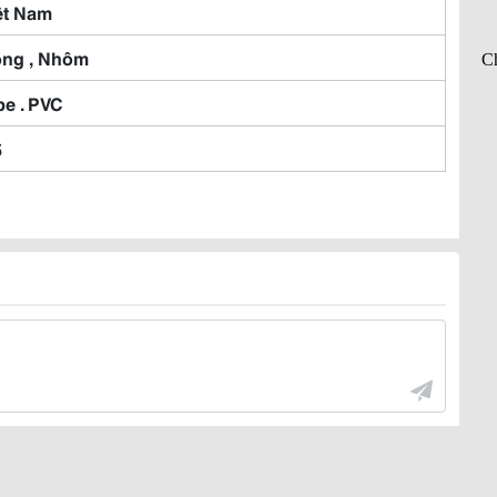
ệt Nam
ng , Nhôm
pe . PVC
5