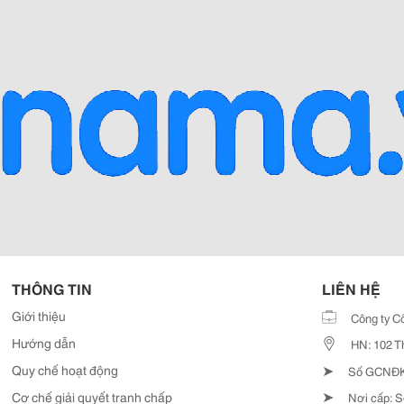
THÔNG TIN
LIÊN HỆ
Giới thiệu
Công ty C
Hướng dẫn
HN: 102 T
➤
Quy chế hoạt động
Số GCNĐKD
➤
Cơ chế giải quyết tranh chấp
Nơi cấp: S