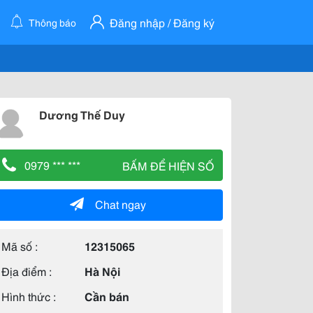
Đăng nhập / Đăng ký
Thông báo
Dương Thế Duy
0979 *** ***
BẤM ĐỂ HIỆN SỐ
Chat ngay
Mã số :
12315065
Địa điểm :
Hà Nội
Hình thức :
Cần bán