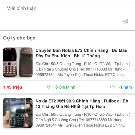
Gợi ý cho bạn
Chuyên Bán Nokia E72 Chính Hãng , Đủ Màu
Đầy Đủ Phụ Kiện , Bh 12 Tháng
Địa Chỉ : 50/5 Quang Trung - P.10 - Q. Gò Vấp- Tp.hcm (
Gần Ngã 5 Chuồng Chó ) Tel: 0977718883 Mr Hùng -
0969724844 Ms Tuyến Điện Thoại Nokia E72 Chính
Hãng Tồn Kho Có Đường Viền Bao Quanh Thân Máy
Bằng Kim Loại Mạ Crôm. Nắp Pin Được Làm
1,45 triệu
Hồ Chí Minh
>1 năm
Nokia E72 Mới 99,9 Chính Hãng , Fullbox , Bh
12 Tháng Giá Rẻ Nhất Tại Tp Hcm
Địa Chỉ : 50/5 Quang Trung - P.10 - Q. Gò Vấp- Tp.hcm (
Gần Ngã 5 Chuồng Chó ) Tel: 0977718883 Mr Hùng -
0969724844 Ms Tuyến Điện Thoại Nokia E72 Chính
Hãng Tồn Kho Có Đường Viền Bao Quanh Thân Máy