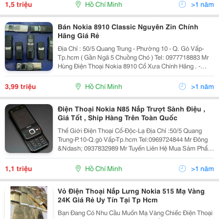
Bằng Kim Loại Mạ Crôm. Nắp Pin Được Làm
1,5 triệu
Hồ Chí Minh
>1 năm
Bán Nokia 8910 Classic Nguyên Zin Chính
Hãng Giá Rẻ
Địa Chỉ : 50/5 Quang Trung - Phường 10 - Q. Gò Vấp-
Tp.hcm ( Gần Ngã 5 Chuồng Chó ) Tel: 0977718883 Mr
Hùng Điện Thoại Nokia 8910 Cổ Xưa Chính Hãng . -
Nokia 8910 Được Thiết Kế Bằng Kim Loại Nguyên Khối,
Nút Trượt Lên Hoà
3,99 triệu
Hồ Chí Minh
>1 năm
Điện Thoại Nokia N85 Nắp Trượt Sành Điệu ,
Giá Tốt , Ship Hàng Trên Toàn Quốc
Thế Giới Điện Thoại Cổ-Độc-Lạ Địa Chỉ :50/5 Quang
Trung-P.10-Q.gò Vấp-Tp.hcm Tel:0969724844 Mr Đông
&Ndash; 0937832989 Mr Tuyến Liên Hệ Mua Sảm Phẩm
Qua Zalo,Facebook,Viber: 0969724844
Web:rongmobile.net Kênh Fanpage
1,1 triệu
Hồ Chí Minh
>1 năm
;Https://Www.facebook.com/Thegi
Vỏ Điện Thoại Nắp Lưng Nokia 515 Mạ Vàng
24K Giá Rẻ Uy Tín Tại Tp Hcm
Bạn Đang Có Nhu Cầu Muốn Mạ Vàng Chiếc Điện Thoại