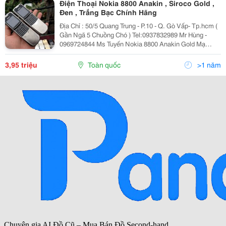
Điện Thoại Nokia 8800 Anakin , Siroco Gold ,
Đen , Trắng Bạc Chính Hãng
Địa Chỉ : 50/5 Quang Trung - P.10 - Q. Gò Vấp- Tp.hcm (
Gần Ngã 5 Chuồng Chó ) Tel:0937832989 Mr Hùng -
0969724844 Ms Tuyến Nokia 8800 Anakin Gold Mạ
Vàng 24K Siêu Thiết Kế Và Được Đánh Giá Là Một
Trong Những Chiếc Điện Thoại San
3,95 triệu
Toàn quốc
>1 năm