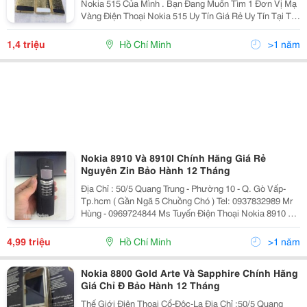
Nokia 515 Của Mình . Bạn Đang Muốn Tìm 1 Đơn Vị Mạ
Vàng Điện Thoại Nokia 515 Uy Tín Giá Rẻ Uy Tín Tại Tp
Hồ Chí Minh . Bạn Đang Băn Khoăn Chưa Biết Giá Mạ
Vàng Bao Nhiêu . Chất Lượng Sản Phẩm Mạ Vàng
1,4 triệu
Hồ Chí Minh
>1 năm
Nokia 8910 Và 8910I Chính Hãng Giá Rẻ
Nguyên Zin Bảo Hành 12 Tháng
Địa Chỉ : 50/5 Quang Trung - Phường 10 - Q. Gò Vấp-
Tp.hcm ( Gần Ngã 5 Chuồng Chó ) Tel: 0937832989 Mr
Hùng - 0969724844 Ms Tuyến Điện Thoại Nokia 8910 Cổ
Xưa Chính Hãng . - Nokia 8910 Được Thiết Kế Bằng
Kim Loại Nguyên K
4,99 triệu
Hồ Chí Minh
>1 năm
Nokia 8800 Gold Arte Và Sapphire Chính Hãng
Giá Chỉ Đ Bảo Hành 12 Tháng
Thế Giới Điện Thoại Cổ-Độc-Lạ Địa Chỉ :50/5 Quang