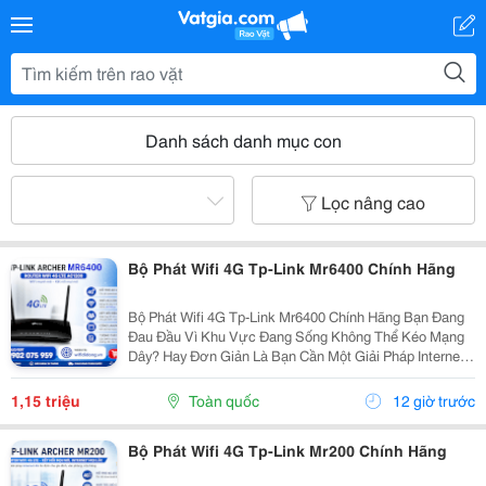
Danh sách danh mục con
Lọc nâng cao
Bộ Phát Wifi 4G Tp-Link Mr6400 Chính Hãng
Bộ Phát Wifi 4G Tp-Link Mr6400 Chính Hãng Bạn Đang
Đau Đầu Vì Khu Vực Đang Sống Không Thể Kéo Mạng
Dây? Hay Đơn Giản Là Bạn Cần Một Giải Pháp Internet
Nhanh Gọn, Không Cần Cài Đặt Rườm Rà? Với Tp-Link
Mr6400, Mọi Vấn Đề Đều Được Giải Quyết Chỉ...
1,15 triệu
Toàn quốc
12 giờ trước
Bộ Phát Wifi 4G Tp-Link Mr200 Chính Hãng