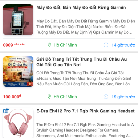
Máy Đo Đất, Bán Máy Đo Đất Rừng Garmin
Máy Đo Đất, Bán Máy Đo Đất Rừng Garmin Máy Đo Diện
Tích Đất, Máy Đo Diện Tích Mặt Nước Biển, Đo Đất
Ruộng Máy Đo Đất, Máy Định Vị Gps Garmin Máy Đo
Diện Tích Đất Garmin Cầm Tay Máy Đo Đất Garmin Cầm
Tay Máy Đo Diện Tích Đất Nông...
0909 *** ***
Hồ Chí Minh
14 giờ trước
Gửi Đồ Trang Trí Tết Trung Thu Đi Châu Âu
Giá Tốt Giao Tận Nơi
Gửi Đồ Trang Trí Tết Trung Thu Đi Châu Âu Giá Tốt
&Ndash; Giao Tận Nơi Mùa Trung Thu Đang Đến Gần!
Nếu Bạn Muốn Gửi Lồng Đèn, Đèn Ông Sao, Đèn Lồng
Vải, Phụ Kiện Trang Trí, Mô Hình Trung Thu, Đồ
Handmade, Đồ Decor Cửa Hàng, Quà Tặng Lễ Hội
₫
100.000
Hồ Chí Minh
19 giờ trước
Đến...
E-Dra Eh412 Pro 7.1 Rgb Pink Gaming Headset
The E-Dra Eh412 Pro 7.1 Rgb Pink Gaming Headset Is A
Stylish Gaming Headset Designed For Gamers,
Streamers, And Multimedia Enthusiasts. Featuring A