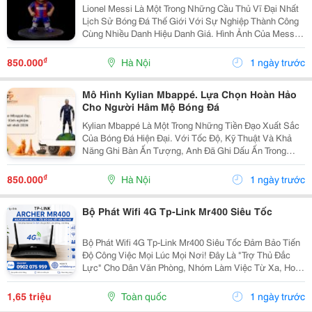
Lionel Messi Là Một Trong Những Cầu Thủ Vĩ Đại Nhất
Lịch Sử Bóng Đá Thế Giới Với Sự Nghiệp Thành Công
Cùng Nhiều Danh Hiệu Danh Giá. Hình Ảnh Của Messi
Không Chỉ Xuất Hiện Trên Sân Cỏ Mà Còn Được Tái
Hiện Qua Nhiều Sản Phẩm Lưu Niệm Độc Đáo. Trong...
₫
850.000
Hà Nội
1 ngày trước
Mô Hình Kylian Mbappé. Lựa Chọn Hoàn Hảo
Cho Người Hâm Mộ Bóng Đá
Kylian Mbappé Là Một Trong Những Tiền Đạo Xuất Sắc
Của Bóng Đá Hiện Đại. Với Tốc Độ, Kỹ Thuật Và Khả
Năng Ghi Bàn Ấn Tượng, Anh Đã Ghi Dấu Ấn Trong
Màu Áo Đội Tuyển Pháp Cũng Như Các Câu Lạc Bộ
Hàng Đầu Châu Âu. Chính Vì Vậy, Mô Hình Kylian
₫
850.000
Hà Nội
1 ngày trước
Mbappé...
Bộ Phát Wifi 4G Tp-Link Mr400 Siêu Tốc
Bộ Phát Wifi 4G Tp-Link Mr400 Siêu Tốc Đảm Bảo Tiến
Độ Công Việc Mọi Lúc Mọi Nơi! Đây Là "Trợ Thủ Đắc
Lực" Cho Dân Văn Phòng, Nhóm Làm Việc Từ Xa, Hoặc
Các Sự Kiện Ngoài Trời Cần Internet Tốc Độ Cao. Với
Cổng Lan/Wan Tùy Chọn, Thiết Bị Cung Cấp...
1,65 triệu
Toàn quốc
1 ngày trước