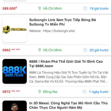
Distinctive Pink Finish, Immersive 7.1 Virtual Surround
Sound , And Vibrant Rgb Lighting, It Delivers...
₫
589.000
Hồ Chí Minh
19 giờ trước
Sutbongtv Link Xem Trực Tiếp Bóng Đá
Sutbong Tv Miễn Phí
Website : Https://Sutbongtv.site/
0962 *** ***
Hồ Chí Minh
20 giờ trước
888K | Khám Phá Thế Giới Giải Trí Đỉnh Cao
Tại 888K.team
888K Là Thương Hiệu Giải Trí Trực Tuyến Uy Tín Tại Việt
Nam. 888K Cung Cấp Các Sản Phẩm Gồm Nổ Hũ, Bắn
Cá, Game Bài Và Xổ Số. Thương Hiệu 888K Phát Triển
Hệ Thống Cá Cược An Toàn, Đáp Ứng Nhu Cầu Giải Trí
Của Người Chơi Trên Toàn Quốc. Đơn Vị Sở Hữu...
0972 *** ***
Đồng Nai
1 ngày trước
In 3D Messi. Công Nghệ Tạo Mô Hình Cầu Thủ
Chân Thực Cho Người Hâm Mộ