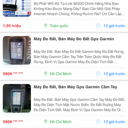
Bộ Phát Wifi 4G Tp-Link Mr200 Chính Hãng Nhà Bạn
Không Kéo Được Mạng Dây? Bạn Cần Một Giải Pháp
Internet Nhanh Chóng, Không Rườm Rà? Chỉ Cần Lắp
Sim 4G Vào Là Có Ngay Mạng Wifi Tốc Độ Cao Cho Cả
Gia Đình Sử Dụng. Không Cần Cấu Hình Phức Tạp,
1,95 triệu
Toàn quốc
12 giờ trước
Cắm Là...
Máy Đo Đất, Bán Máy Đo Đất Gps Garmin
Máy Đo Đất, Bán Máy Đo Đất Garmin Máy Đo Đất Rừng,
Bán Máy Garmin Cầm Tay Trên Toàn Quốc Máy Đo Đất
Rừng, Định Vị Gps Garmin Máy Đo Diện Tích Đất
Garmin Cầm Tay Máy Đo Đất Garmin Cầm Tay Máy Đo
Diện Tích Đất Nông Nghiệp Garmin Máy Đo Đất...
0909 *** ***
Hồ Chí Minh
13 giờ trước
Máy Đo Đất, Bán Máy Gps Garmin Cầm Tay
Máy Đo Đất, Bán Máy Gps Garmin Cầm Tay Máy Đo Đất,
Máy Đo Diện Tích Mặt Nước Biển, Đo Đất Ruộng Máy
Đo Diện Tích Đất, Máy Định Vị Gps Garmin Máy Đo Diện
Tích Đất Garmin Cầm Tay Máy Đo Đất Garmin Cầm Tay
Máy Đo Diện Tích Đất Nông...
0909 *** ***
Hồ Chí Minh
13 giờ trước