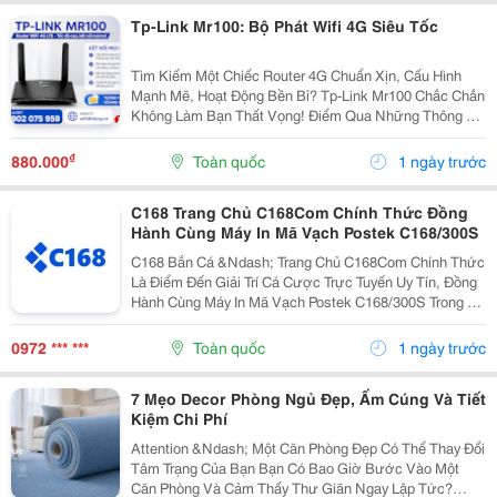
Tp-Link Mr100: Bộ Phát Wifi 4G Siêu Tốc
Tìm Kiếm Một Chiếc Router 4G Chuẩn Xịn, Cấu Hình
Mạnh Mẽ, Hoạt Động Bền Bỉ? Tp-Link Mr100 Chắc Chắn
Không Làm Bạn Thất Vọng! Điểm Qua Những Thông Số
Đáng Tiền Của Em Nó: Chuẩn Mạng: 4G Lte Tốc Độ Tải
Xuống 150Mbps, Tải Lên 50Mbps. Tốc Độ Wifi:...
₫
880.000
Toàn quốc
1 ngày trước
C168 Trang Chủ C168Com Chính Thức Đồng
Hành Cùng Máy In Mã Vạch Postek C168/300S
C168 Bắn Cá &Ndash; Trang Chủ C168Com Chính Thức
Là Điểm Đến Giải Trí Cá Cược Trực Tuyến Uy Tín, Đồng
Hành Cùng Máy In Mã Vạch Postek C168/300S Trong Hệ
Sinh Thái Công Nghệ Hiện Đại &Ndash; Bảo Mật Cao.
Tại C168, Người Chơi Được Trải Nghiệm Cá Cược...
0972 *** ***
Toàn quốc
1 ngày trước
7 Mẹo Decor Phòng Ngủ Đẹp, Ấm Cúng Và Tiết
Kiệm Chi Phí
Attention &Ndash; Một Căn Phòng Đẹp Có Thể Thay Đổi
Tâm Trạng Của Bạn Bạn Có Bao Giờ Bước Vào Một
Căn Phòng Và Cảm Thấy Thư Giãn Ngay Lập Tức?