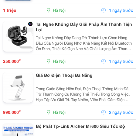
Không Phải Vì Căn Phòng Quá Rộng Hay Quá Đắt Tiền,
Mà Bởi Cách Bài Trí Hài Hòa, Ánh Sáng Dịu Nhẹ Và
1 triệu
Hà Nội
1 ngày trước
Những...
Tai Nghe Không Dây Giải Pháp Âm Thanh Tiện
Lợi
Tai Nghe Không Dây Đang Trở Thành Lựa Chọn Hàng
Đầu Của Người Dùng Nhờ Khả Năng Kết Nối Bluetooth
Ổn Định, Thiết Kế Gọn Nhẹ Và Chất Lượng Âm Thanh
Ngày Càng Được Cải Thiện. Từ Học Tập, Làm Việc Đến
Giải Trí Hay Luyện Tập Thể Thao, Tai Nghe Không Dây...
₫
250.000
Hà Nội
1 ngày trước
Giá Đỡ Điện Thoại Đa Năng
Trong Cuộc Sống Hiện Đại, Điện Thoại Thông Minh Đã
Trở Thành Công Cụ Không Thể Thiếu Trong Công Việc,
Học Tập Và Giải Trí. Tuy Nhiên, Việc Phải Cầm Điện
Thoại Trong Thời Gian Dài Dễ Gây Mỏi Tay, Đau Cổ Và
Giảm Hiệu Quả Sử Dụng. Đó Là Lý Do Giá Đỡ...
₫
990.000
Hà Nội
2 ngày trước
Bộ Phát Tp-Link Archer Mr600 Siêu Tốc Độ