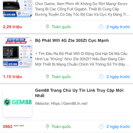
Chơi Game, Xem Phim 4K Không Sợ Rớt Mạng! Được
Trang Bị Các Cổng Full Gigabit, Thiết Bị Cung Cấp
Đường Truyền Có Dây Tốc Độ Cao Và Cực Kỳ Đáng Tin
Cậy Cho Pc, Smart Tv Hay Máy Chơi Game Console
Của Bạn. Đây Chính Là Giải Pháp Hoàn Hảo Để Thay
2,29 triệu
Toàn quốc
2 ngày trước
Thế Cáp...
Bộ Phát Wifi 4G Zte 305Zt Cực Mạnh
⚡ Tìm Đâu Ra Bộ Phát Wifi Di Động Giá Hạt Dẻ Mà Cấu
Hình Lại "Khủng" Như Zte 305Zt? Nếu Bạn Đang Cần
Một Thiết Bị Mạng Chuẩn Chỉnh Về Thông Số Thì Đây Là
Lựa Chọn Không Thể Bỏ Qua: Tốc Độ 4G Lte Đạt Chuẩn
187.5Mbps (Download) - Xử Lý Mượt Các...
1,15 triệu
Toàn quốc
2 ngày trước
Gem88 Trang Chủ Uy Tín Link Truy Cập Mới
Nhất
Website: Https://Gem88.In.net/
0962 *** ***
Toàn quốc
2 ngày trước