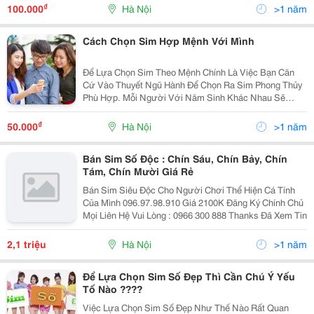
Tại Là Các Sim Số Đẹp Nào ? Mời Quý Khách Đọc Tiế
₫
100.000
Hà Nội
>1 năm
Cách Chọn Sim Hợp Mệnh Với Mình
Để Lựa Chọn Sim Theo Mệnh Chính Là Việc Bạn Căn
Cứ Vào Thuyết Ngũ Hành Để Chọn Ra Sim Phong Thủy
Phù Hợp. Mỗi Người Với Năm Sinh Khác Nhau Sẽ
Mang Một Mệnh Khác Nhau Thuộc Ngũ Hành Bao Gồm:
Kim, Mộc, Thủy, Hỏa, Thổ. Hãy Tham Khảo Cách Chọn
₫
50.000
Hà Nội
>1 năm
Sim Theo M
Bán Sim Số Độc : Chín Sáu, Chín Bảy, Chín
Tám, Chín Mười Giá Rẻ
Bán Sim Siêu Độc Cho Người Chơi Thể Hiện Cá Tính
Của Mình 096.97.98.910 Giá 2100K Đăng Ký Chính Chủ
Mọi Liên Hệ Vui Lòng : 0966 300 888 Thanks Đã Xem Tin
2,1 triệu
Hà Nội
>1 năm
Để Lựa Chọn Sim Số Đẹp Thì Cần Chú Ý Yếu
Tố Nào ????
Việc Lựa Chọn Sim Số Đẹp Như Thế Nào Rất Quan