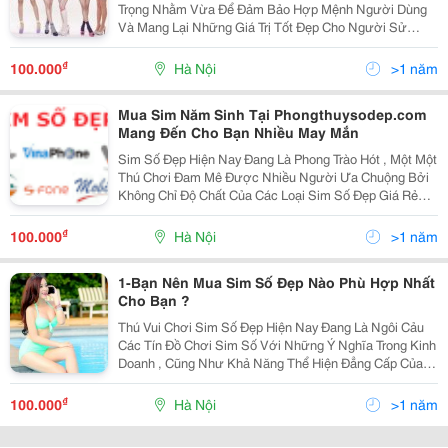
Trọng Nhằm Vừa Để Đảm Bảo Hợp Mệnh Người Dùng
Và Mang Lại Những Giá Trị Tốt Đẹp Cho Người Sử
Dụng . Vậy Những Yếu Tố Để Chúng Ta Đưa Ra Quyết
Định Khi Lựa Chọn Sim Số Đẹp Giá Rẻ Cho Riêng Mình
₫
100.000
Hà Nội
>1 năm
Là Gì ? Hãy
Mua Sim Năm Sinh Tại Phongthuysodep.com
Mang Đến Cho Bạn Nhiều May Mắn
Sim Số Đẹp Hiện Nay Đang Là Phong Trào Hót , Một Một
Thú Chơi Đam Mê Được Nhiều Người Ưa Chuộng Bởi
Không Chỉ Độ Chất Của Các Loại Sim Số Đẹp Giá Rẻ
Mà Còn Đem Lại Những Điều Tốt Đẹp Cho Chủ Và Sự
Thành Công Của Người Sở Hữu Nó. Sim Năm Sinh Tạ
₫
100.000
Hà Nội
>1 năm
Phong
1-Bạn Nên Mua Sim Số Đẹp Nào Phù Hợp Nhất
Cho Bạn ?
Thú Vui Chơi Sim Số Đẹp Hiện Nay Đang Là Ngôi Cảu
Các Tín Đồ Chơi Sim Số Với Những Ý Nghĩa Trong Kinh
Doanh , Cũng Như Khả Năng Thể Hiện Đẳng Cấp Của
Chính Người Dùng Sim Số Đẹp . Mỗi Cá Nhân , Tổ
Chức , Doanh Nghiệp Đều Mong Muốn , Sở Hữu Một
₫
100.000
Hà Nội
>1 năm
Chiếc