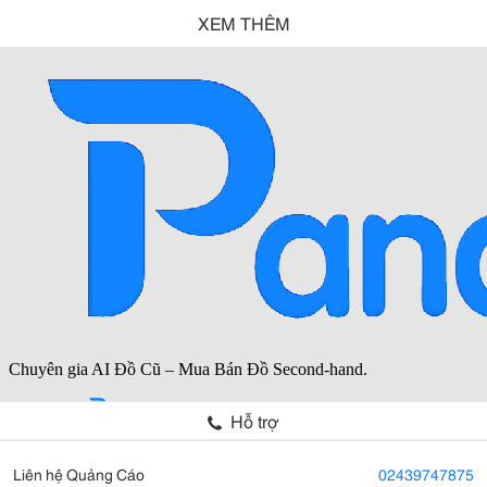
XEM THÊM
Hỗ trợ
Liên hệ Quảng Cáo
02439747875