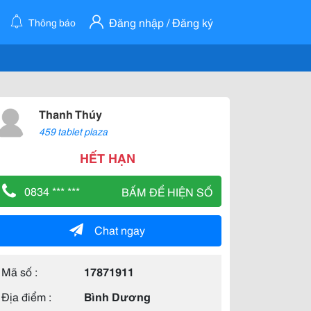
Đăng nhập / Đăng ký
Thông báo
Thanh Thúy
459 tablet plaza
HẾT HẠN
0834 *** ***
BẤM ĐỂ HIỆN SỐ
Chat ngay
Mã số :
17871911
Địa điểm :
Bình Dương