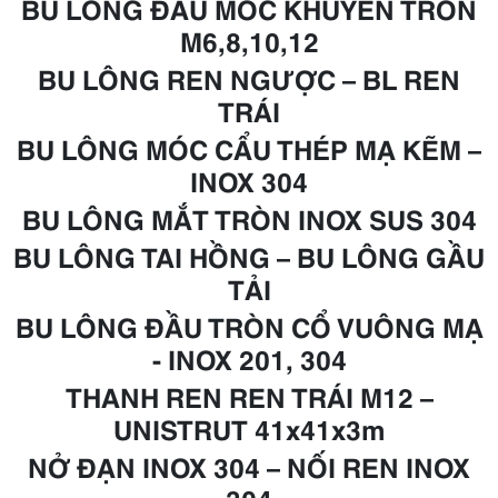
BU LÔNG ĐẦU MÓC KHUYÊN TRÒN
M6,8,10,12
BU LÔNG REN NGƯỢC – BL REN
TRÁI
BU LÔNG MÓC CẨU THÉP
MẠ KẼM
–
INOX 304
BU LÔNG MẮT TRÒN INOX SUS 304
BU LÔNG TAI HỒNG – BU LÔNG GẦU
TẢI
BU LÔNG ĐẦU TRÒN CỔ VUÔNG
MẠ
- INOX 201, 304
THANH REN REN TRÁI
M12
–
UNISTRUT 41x41x3m
NỞ ĐẠN INOX 304 – NỐI REN INOX