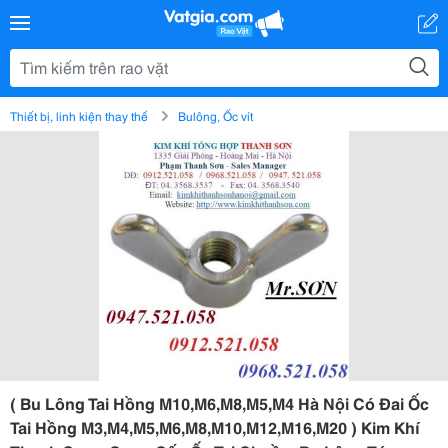
Thiết bị, linh kiện thay thế
Bulông, Ốc vít
( Bu Lông Tai Hồng M10,M6,M8,M5,M4 Hà Nội Có Đai Ốc
Tai Hồng M3,M4,M5,M6,M8,M10,M12,M16,M20 ) Kim Khí