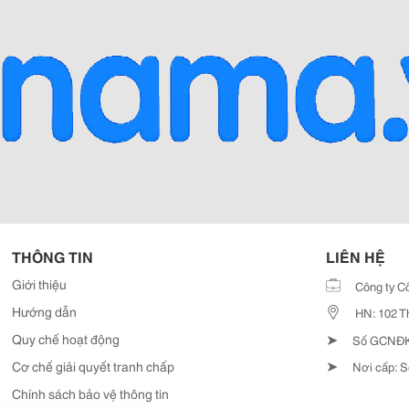
THÔNG TIN
LIÊN HỆ
Giới thiệu
Công ty C
Hướng dẫn
HN: 102 T
➤
Quy chế hoạt động
Số GCNĐKD
➤
Cơ chế giải quyết tranh chấp
Nơi cấp: S
Chính sách bảo vệ thông tin