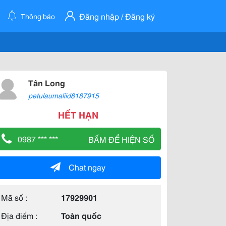
Đăng nhập / Đăng ký
Thông báo
Tân Long
petulaumaliid8187915
HẾT HẠN
0987 *** ***
BẤM ĐỂ HIỆN SỐ
Chat ngay
Mã số :
17929901
Địa điểm :
Toàn quốc