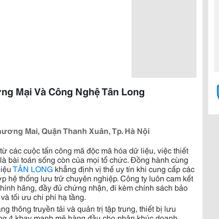
ơng Mại Và Công Nghệ Tân Long
ương Mai, Quận Thanh Xuân, Tp. Hà Nội
từ các cuộc tấn công mã độc mã hóa dữ liệu, việc thiết
c là bài toán sống còn của mọi tổ chức. Đồng hành cùng
hiệu
TÂN LONG
khẳng định vị thế uy tín khi cung cấp các
ợp hệ thống lưu trữ chuyên nghiệp. Công ty luôn cam kết
chính hãng, đầy đủ chứng nhận, đi kèm chính sách bảo
à tối ưu chi phí hạ tầng.
thông truyền tải và quản trị tập trung, thiết bị lưu
ng 4 khay mạnh mẽ hàng đầu cho phân khúc doanh