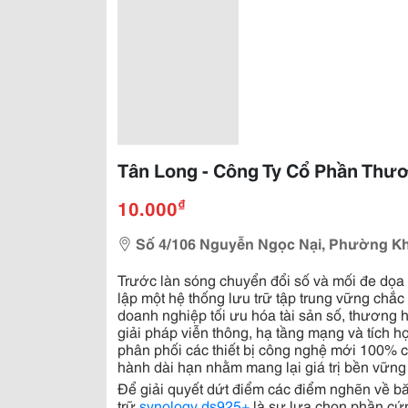
Tân Long - Công Ty Cổ Phần Thư
₫
10.000
Số 4/106 Nguyễn Ngọc Nại, Phường Kh
Trước làn sóng chuyển đổi số và mối đe dọa 
lập một hệ thống lưu trữ tập trung vững chắ
doanh nghiệp tối ưu hóa tài sản số, thương 
giải pháp viễn thông, hạ tầng mạng và tích h
phân phối các thiết bị công nghệ mới 100% 
hành dài hạn nhằm mang lại giá trị bền vững v
Để giải quyết dứt điểm các điểm nghẽn về băng 
trữ
synology ds925+
là sự lựa chọn phần cứ