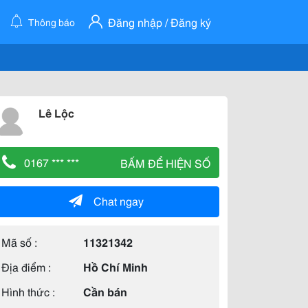
Đăng nhập / Đăng ký
Thông báo
Lê Lộc
0167 *** ***
BẤM ĐỂ HIỆN SỐ
Chat ngay
Mã số :
11321342
Địa điểm :
Hồ Chí Minh
Hình thức :
Cần bán