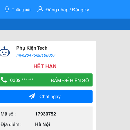
Đăng nhập / Đăng ký
Thông báo
Phụ Kiện Tech
myn20475id8188007
HẾT HẠN
0339 *** ***
BẤM ĐỂ HIỆN SỐ
Chat ngay
Mã số :
17930752
Địa điểm :
Hà Nội