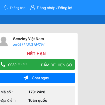
Đăng nhập / Đăng ký
Thông báo
Senziny Việt Nam
iris061112id8184794
HẾT HẠN
0932 *** ***
BẤM ĐỂ HIỆN SỐ
Chat ngay
Mã số :
17912428
Địa điểm :
Toàn quốc