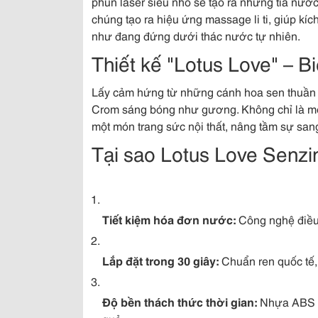
phun laser siêu nhỏ sẽ tạo ra những tia nướ
chúng tạo ra hiệu ứng massage li ti, giúp kí
như đang đứng dưới thác nước tự nhiên.
Thiết kế "Lotus Love" – B
Lấy cảm hứng từ những cánh hoa sen thuần 
Crom sáng bóng như gương. Không chỉ là m
một món trang sức nội thất, nâng tầm sự san
Tại sao Lotus Love Senzi
Tiết kiệm hóa đơn nước:
Công nghệ điều 
Lắp đặt trong 30 giây:
Chuẩn ren quốc tế, 
Độ bền thách thức thời gian:
Nhựa ABS ca