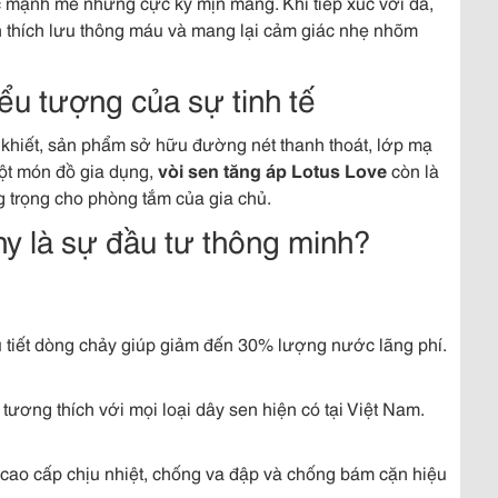
c mạnh mẽ nhưng cực kỳ mịn màng. Khi tiếp xúc với da,
ch thích lưu thông máu và mang lại cảm giác nhẹ nhõm
iểu tượng của sự tinh tế
khiết, sản phẩm sở hữu đường nét thanh thoát, lớp mạ
ột món đồ gia dụng,
vòi sen tăng áp Lotus Love
còn là
g trọng cho phòng tắm của gia chủ.
ny là sự đầu tư thông minh?
tiết dòng chảy giúp giảm đến 30% lượng nước lãng phí.
tương thích với mọi loại dây sen hiện có tại Việt Nam.
o cấp chịu nhiệt, chống va đập và chống bám cặn hiệu