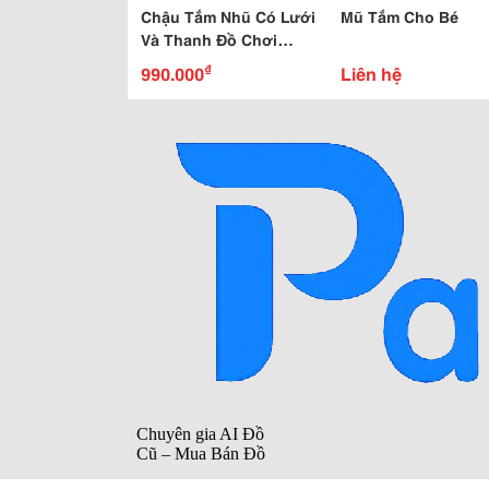
Chậu Tắm Nhũ Có Lưới
Mũ Tắm Cho Bé
Và Thanh Đồ Chơi
Summer Sm09255
₫
990.000
Liên hệ