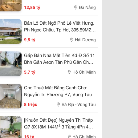
12,85 Tỷ
12,85 tỷ
Đà Nẵng
Bán Lô Đất Ngõ Phố Lê Viết Hưng,
Ph Ngọc Châu, Tp Hd, 395.59M2,
Mt 22.23M, Giá Tốt
9,5 tỷ
Hải Dương
Gấp Bán Nhà Mặt Tiền Kd Đ Số 11
Bhh Gần Aeon Tân Phú Gần Chợ
26/3-2 Tầng 60M2-5 Tỷ7
5,7 tỷ
Hồ Chí Minh
Cho Thuê Mặt Bằng Cạnh Chợ
Nguyễn Tri Phương P7, Vũng Tàu
8 triệu
Bà Rịa - Vũng Tàu
[Khuôn Đất Đẹp] Nguyễn Thị Thập
Q7 8X18M 144M² 3 Tầng 4Pn 4Wc
16 Tỷ
16 tỷ
Hồ Chí Minh