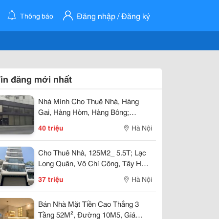
Đăng nhập / Đăng ký
Thông báo
in đăng mới nhất
Nhà Mình Cho Thuê Nhà, Hàng
Gai, Hàng Hòm, Hàng Bông;
220M2* 2T -40 Tr
40 triệu
Hà Nội
Cho Thuê Nhà, 125M2_ 5.5T; Lạc
Long Quân, Võ Chí Công, Tây Hồ
-37 Tr
37 triệu
Hà Nội
Bán Nhà Mặt Tiền Cao Thắng 3
Tầng 52M², Đường 10M5, Giá