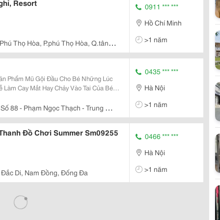
hỉ, Resort
0911 *** ***
Hồ Chí Minh
>1 năm
Phú Thọ Hòa, P.phú Thọ Hòa, Q.tân
0435 *** ***
hẩm Mũ Gội Đầu Cho Bé Những Lúc
Hà Nội
 Làm Cay Mắt Hay Chảy Vào Tai Của Bé
c Bậc Phụ Huynh Không Yên Tâm Chút Nào.
>1 năm
ẻ Cảm Giác
Số 88 - Phạm Ngọc Thạch - Trung Tự
 Thanh Đồ Chơi Summer Sm09255
0466 *** ***
Hà Nội
>1 năm
 Đắc Di, Nam Đồng, Đống Đa