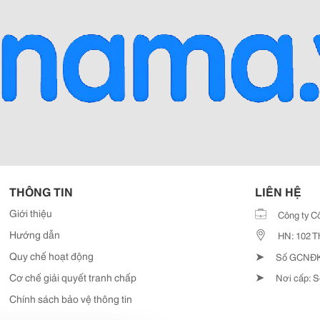
THÔNG TIN
LIÊN HỆ
Giới thiệu
Công ty C
Hướng dẫn
HN: 102 T
➤
Quy chế hoạt động
Số GCNĐKD
➤
Cơ chế giải quyết tranh chấp
Nơi cấp: S
Chính sách bảo vệ thông tin