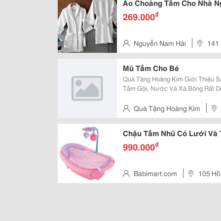
Áo Choàng Tắm Cho Nhà Ng
₫
269.000
Nguyễn Nam Hải
141 
Phú
Mũ Tắm Cho Bé
Quà Tặng Hoàng Kim Giới Thiệu Sản P
Tắm Gội, Nước Và Xà Bông Rất Dễ
Làm Các Bé Quấy Khóc, Khiến Cá
Những Vấn Đề Trên Đã Tạo Cho Tr
Quà Tặng Hoàng Kim
- Đống Đa- Hà Nội
Chậu Tắm Nhũ Có Lưới Và
₫
990.000
Babimart.com
105 Hồ