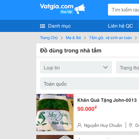
Danh mục
Liên hệ QC
Trang Chủ
Mẹ & Bé
Tắm gội, vệ sinh an toàn
Đồ dùng trong nhà tắm
Khăn Quà Tặng John-0013
₫
50.000
Nguyễn Huy Chuẩn
D
Việt Nam