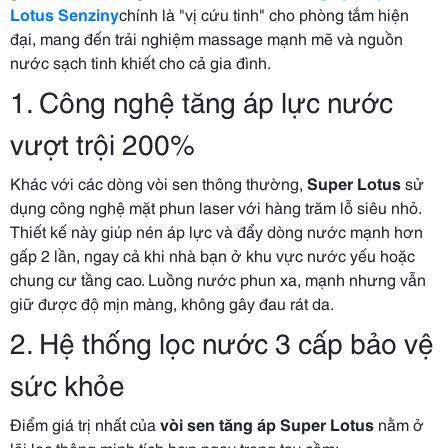
Lotus Senziny
chính là "vị cứu tinh" cho phòng tắm hiện
đại, mang đến trải nghiệm massage mạnh mẽ và nguồn
nước sạch tinh khiết cho cả gia đình.
1. Công nghệ tăng áp lực nước
vượt trội 200%
Khác với các dòng vòi sen thông thường,
Super Lotus
sử
dụng công nghệ mặt phun laser với hàng trăm lỗ siêu nhỏ.
Thiết kế này giúp nén áp lực và đẩy dòng nước mạnh hơn
gấp 2 lần, ngay cả khi nhà bạn ở khu vực nước yếu hoặc
chung cư tầng cao. Luồng nước phun xa, mạnh nhưng vẫn
giữ được độ mịn màng, không gây đau rát da.
2. Hệ thống lọc nước 3 cấp bảo vệ
sức khỏe
Điểm giá trị nhất của
vòi s
en tăng áp Super Lotus
nằm ở
lõi lọc thông minh tích hợp ngay trong tay cầm: