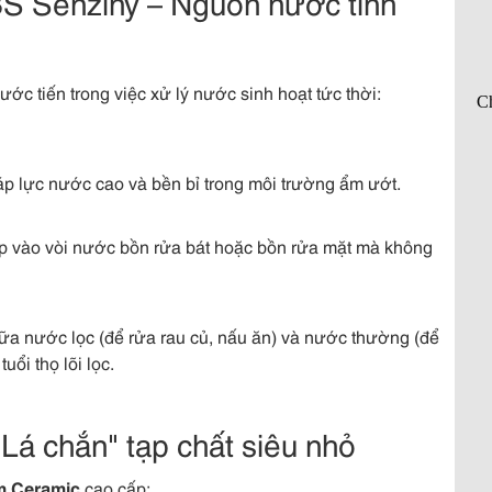
ABS Senziny – Nguồn nước tinh
bước tiến trong việc xử lý nước sinh hoạt tức thời:
p lực nước cao và bền bỉ trong môi trường ẩm ướt.
ếp vào vòi nước bồn rửa bát hoặc bồn rửa mặt mà không
a nước lọc (để rửa rau củ, nấu ăn) và nước thường (để
uổi thọ lõi lọc.
"Lá chắn" tạp chất siêu nhỏ
m Ceramic
cao cấp: