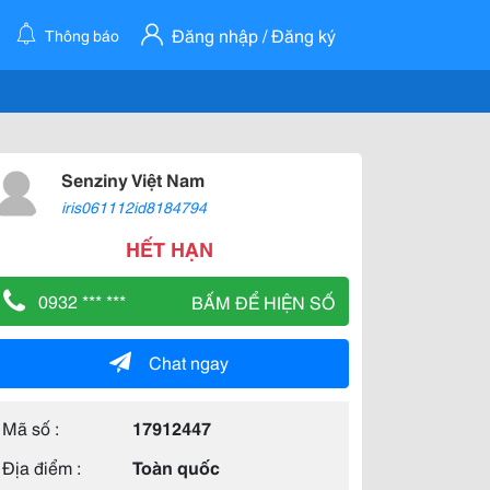
Đăng nhập / Đăng ký
Thông báo
Senziny Việt Nam
iris061112id8184794
HẾT HẠN
0932 *** ***
BẤM ĐỂ HIỆN SỐ
Chat ngay
Mã số :
17912447
Địa điểm :
Toàn quốc