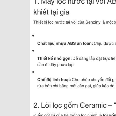
1. Máy lọc nước tại vòi 
khiết tại gia
Thiết bị lọc nước tại vòi của Senziny là một 
Chất liệu nhựa ABS an toàn:
Chịu được á
Thiết kế nhỏ gọn:
Dễ dàng lắp đặt trực ti
cần đi dây phức tạp.
Chế độ linh hoạt:
Cho phép chuyển đổi giữ
rửa bát) chỉ bằng một cần gạt, giúp kéo dài t
2. Lõi lọc gốm Ceramic – 
Điểm cốt lõi của hệ thống lọc chính là
lõi gố