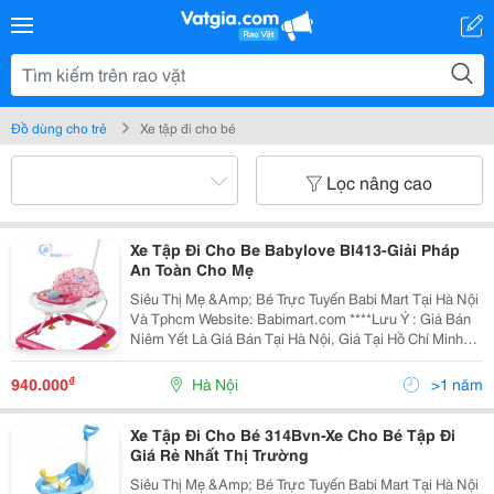
Đồ dùng cho trẻ
Xe tập đi cho bé
Lọc nâng cao
Xe Tập Đi Cho Be Babylove Bl413-Giải Pháp
An Toàn Cho Mẹ
Siêu Thị Mẹ &Amp; Bé Trực Tuyến Babi Mart Tại Hà Nội
Và Tphcm Website: Babimart.com ****Lưu Ý : Giá Bán
Niêm Yết Là Giá Bán Tại Hà Nội, Giá Tại Hồ Chí Minh
Có Thể Cao Hoặc Thấp Hơn Giá Bán Tại Hà Nội Do Chi
Phí Vận Chuyển, Chi Tiết Vui Lòn
₫
940.000
Hà Nội
>1 năm
Xe Tập Đi Cho Bé 314Bvn-Xe Cho Bé Tập Đi
Giá Rẻ Nhất Thị Trường
Siêu Thị Mẹ &Amp; Bé Trực Tuyến Babi Mart Tại Hà Nội