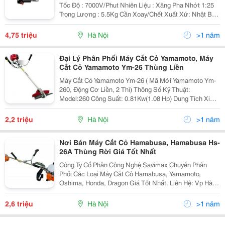
Tốc Độ : 7000V/Phut Nhiên Liệu : Xăng Pha Nhớt 1:25
Trọng Lượng : 5.5Kg Cần Xoay/Chết Xuất Xứ: Nhật Bản
Maruyama Ee230 Công Suất : 0.5Kw Dung Tích : 23Cc
Tốc Độ : 70
4,75 triệu
Hà Nội
>1 năm
Đại Lý Phân Phối Máy Cắt Cỏ Yamamoto, Máy
Cắt Cỏ Yamamoto Ym-26 Thùng Liền
Máy Cắt Cỏ Yamamoto Ym-26 ( Mã Mới Yamamoto Ym-
260, Động Cơ Liền, 2 Thì) Thông Số Kỹ Thuật:
Model:260 Công Suất: 0.81Kw(1.08 Hp) Dung Tích Xi
Lanh: 25.4Cc Tốc Độ Không Tải: 6000 V/P Dung Tịch
Bình Nhiên Liệu: 0.6 Lít Nguyên Liệ
2,2 triệu
Hà Nội
>1 năm
Nơi Bán Máy Cắt Cỏ Hamabusa, Hamabusa Hs-
26A Thùng Rời Giá Tốt Nhất
Công Ty Cổ Phần Công Nghệ Savimax Chuyên Phân
Phối Các Loại Máy Cắt Cỏ Hamabusa, Yamamoto,
Oshima, Honda, Dragon Giá Tốt Nhất. Liên Hệ: Vp Hà
Nội: Số 10C11 Ngõ 261 Trần Quốc Hoàn, P.dịch Vọng
Hậu, Q.cầu Giấy, Hn Đt: 04. 3838 3456 - Hotline:
2,6 triệu
Hà Nội
>1 năm