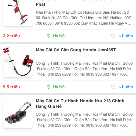
Phát
Nhà Phân Phối Máy Cắt Cỏ Honda Giá Siêu Rẻ Đc: Số
66- Đườ Ng 32 Cầu Diễn -Từ Liêm - Hà Nội Hotline: 097
706 6633 / 0916 9338 002 Quý Khách Liên Hệ Ngay Với
Chúng Tôi Để Iếu Được Tư Vấn Và Hỗ Trợ Giá Tốt Nhất.
Cam Kết Giao Hàng Trong Thời Gia
3,2 triệu
Hà Nội
>1 năm
Máy Cắt Cỏ Cần Cong Honda Umr435T
Công Ty Tnhh Thương Mại Hiếu Hòa Phát Địa Chỉ: Số 66
-Đường 32 Cầu Diễn - Quận Bắc Từ Liêm - Hà Nội Điện
Thoại: 046 259 6239 Hotline: 0916 938 002 / 097 706
6633 Mr Hiếu Web:dienmayhoaphat.com Email:
Dienmayhoaphat0109@Gmail.com Điện Máy Hòa Phát _
5,5 triệu
Hà Nội
>1 năm
L
Máy Cắt Cỏ Tự Hành Honda Hru 216 Chính
Hãng Giá Rẻ
Công Ty Tnhh Thương Mại Hiếu Hòa Phát Địa Chỉ: Số 66
-Đường 32 Cầu Diễn - Quận Bắc Từ Liêm - Hà Nội Điện
Thoại: 046 259 6239 Hotline: 0916 938 002 / 097 706
6633 Mr Hiếu Web:dienmayhoaphat.com Email:
Dienmayhoaphat0109@Gmail.com Điện Máy Hòa Phát _