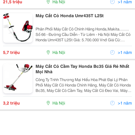
21,5 triệu
Hà Nội
>1 năm
L
Máy Cắt Cỏ Honda Umr435T L2St
Phân Phối Máy Cắt Cỏ Chính Hãng Honda,Makita........
Số 66 - Đường Cầu Diễn - Từ Liêm - Hà Nội Máy Cắt Cỏ
Honda Umr435T L2St Giá: 5.700.000 Vnđ Giá Cũ:
6.000.000 Vnđ Currently 2.43/5 1 2 3 4 5 Đánh Giá: 2.4
/5 (7 P
5,7 triệu
Hà Nội
>1 năm
Máy Cắt Cỏ Cầm Tay Honda Bc35 Giá Rẻ Nhất
Mọi Nhà
Công Ty Tnhh Thương Mại Hiếu Hòa Phát Đại Lý Phân
Phối Máy Cắt Cỏ Honda Chính Hãng, Máy Cắt Cỏ Honda
Bc35, Máy Cắt Cỏ Cầm Tay, Máy Cắt Cỏ Đeo Vai, Máy
Cắt Cỏ Đẩy Tay Giá Luôn Tốt Nhất Bảo Hành Dài Hạn ,
Vận Chuyển Miễn Phí Nội Thành Liên Hệ: 0989
3,2 triệu
Hà Nội
>1 năm