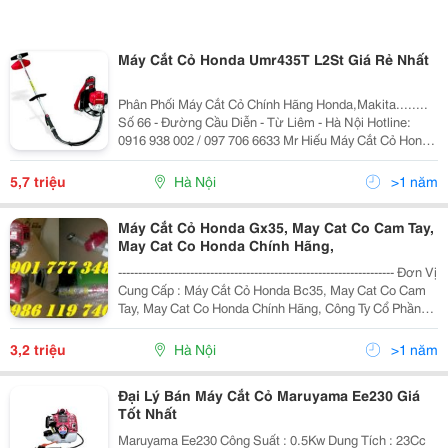
Máy Cắt Cỏ Honda Umr435T L2St Giá Rẻ Nhất
Phân Phối Máy Cắt Cỏ Chính Hãng Honda,Makita........
Số 66 - Đường Cầu Diễn - Từ Liêm - Hà Nội Hotline:
0916 938 002 / 097 706 6633 Mr Hiếu Máy Cắt Cỏ Honda
Umr435T L2St Giá: 5.700.000 Vnđ Giá Cũ: 6.000.000
Vnđ Currently 2.43/5
5,7 triệu
Hà Nội
>1 năm
Máy Cắt Cỏ Honda Gx35, May Cat Co Cam Tay,
May Cat Co Honda Chính Hãng,
--------------------------------------------------------------------- Đơn Vị
Cung Cấp : Máy Cắt Cỏ Honda Bc35, May Cat Co Cam
Tay, May Cat Co Honda Chính Hãng, Công Ty Cổ Phần
Đầu Tư Và Phát Triển Kỹ Thuật Toàn Thắng
3,2 triệu
Hà Nội
>1 năm
Đại Lý Bán Máy Cắt Cỏ Maruyama Ee230 Giá
Tốt Nhất
Maruyama Ee230 Công Suất : 0.5Kw Dung Tích : 23Cc