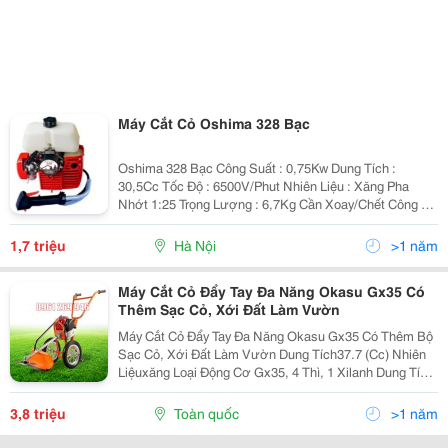
Máy Cắt Cỏ Oshima 328 Bạc
Oshima 328 Bạc Công Suất : 0,75Kw Dung Tích :
30,5Cc Tốc Độ : 6500V/Phut Nhiên Liệu : Xăng Pha
Nhớt 1:25 Trọng Lượng : 6,7Kg Cần Xoay/Chết Công Ty
Cổ Phần Công Nghệ Savimax 10C11 Ngõ 261 Trần Quốc
Hoàn, Cầu Giấy, Hà Nội Đt: 04 3838 3456
1,7 triệu
Hà Nội
>1 năm
Máy Cắt Cỏ Đẩy Tay Đa Năng Okasu Gx35 Có
Thêm Sạc Cỏ, Xới Đất Làm Vườn
Máy Cắt Cỏ Đẩy Tay Đa Năng Okasu Gx35 Có Thêm Bộ
Sạc Cỏ, Xới Đất Làm Vườn Dung Tích37.7 (Cc) Nhiên
Liệuxăng Loại Động Cơ Gx35, 4 Thì, 1 Xilanh Dung Tích
Bình Xăng: 1 (Lít) Tốc Độ Lưỡi Dao Cắt: 7000
(Vòng/Phút) Kích Thước Lưỡi Cắt (Dài X Rộng)300 X...
3,8 triệu
Toàn quốc
>1 năm