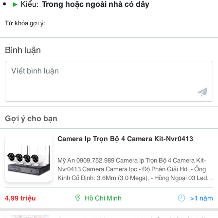
▶
Kiểu:
Trong hoặc ngoài nhà có dây
Từ khóa gợi ý:
Bình luận
Gợi ý cho bạn
Camera Ip Trọn Bộ 4 Camera Kit-Nvr0413
Mỹ An 0909.752.989 Camera Ip Trọn Bộ 4 Camera Kit-
Nvr0413 Camera Camera Ipc - Độ Phân Giải Hd. - Ống
Kính Cố Định: 3.6Mm (3.0 Mega). - Hồng Ngoại 03 Led
Array. Đầu Ghi Đầu Ghi Ip - 4 Kênh Dùng Cho Camera Ip
Chuẩn Hd 1080P - Ngõ Ra Video Đồng Bộ Hdmi/
4,99 triệu
Hồ Chí Minh
>1 năm