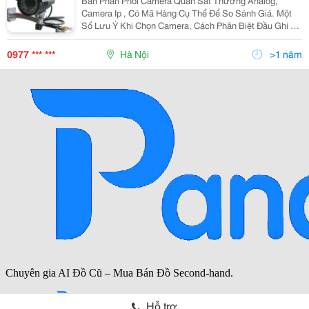
Bán Phân Phối Camera Quan Sát Thường Analog,
Camera Ip , Có Mã Hàng Cụ Thể Để So Sánh Giá. Một
Số Lưu Ý Khi Chọn Camera, Cách Phân Biệt Đầu Ghi Và
Card Chuyển Đổi Tín Hiệu Camera. Nếu Bạn Chưa Biết
Nhiều Về Lĩnh Vực Này Chúng Tôi Sẽ Đưa Ra Giải Pháp
0977 *** ***
Hà Nội
>1 năm
Hỗ trợ