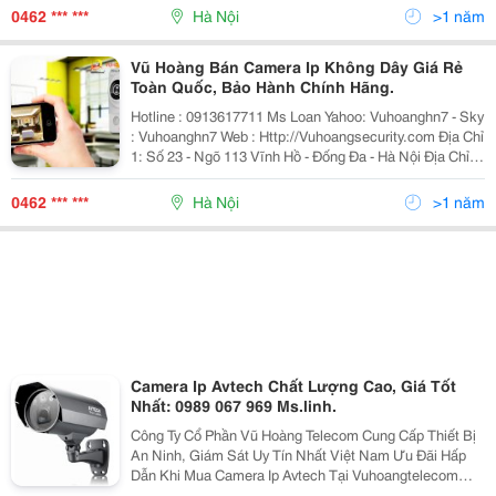
969 - 04 6256 1111-
0462 *** ***
Hà Nội
>1 năm
Vũ Hoàng Bán Camera Ip Không Dây Giá Rẻ
Toàn Quốc, Bảo Hành Chính Hãng.
Hotline : 0913617711 Ms Loan Yahoo: Vuhoanghn7 - Sky
: Vuhoanghn7 Web : Http://Vuhoangsecurity.com Địa Chỉ
1: Số 23 - Ngõ 113 Vĩnh Hồ - Đống Đa - Hà Nội Địa Chỉ 2:
Số 39A - Nguyễn Văn Cừ - Long Biên - Hà Nội
0462 *** ***
Hà Nội
>1 năm
Camera Ip Avtech Chất Lượng Cao, Giá Tốt
Nhất: 0989 067 969 Ms.linh.
Công Ty Cổ Phần Vũ Hoàng Telecom Cung Cấp Thiết Bị
An Ninh, Giám Sát Uy Tín Nhất Việt Nam Ưu Đãi Hấp
Dẫn Khi Mua Camera Ip Avtech Tại Vuhoangtelecom
Cell: 0989 067 969 Ms.linh Chi Tiết Liên Lạc : Tổng Đài