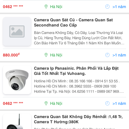
Tư Vấn : 1900 9259 - Giờ Hà
0462 *** ***
Hà Nội
>1 năm
Camera Quan Sát Cũ - Camera Quan Sat
Secondhand Cao Cấp
Bán Camera Không Dây, Có Dây, Loại Thường Và Loại
Ip Cũ, Hàng Trưng Bày, Hàng Dùng Lướt Còn Rất Mới,
Còn Bảo Hành Từ 6 Tháng Đến 1 Năm Khi Bạn Muốn
Hàng Camera Cao Cấp (Nét Hơn, Nhìn Xa Hơn, Nhiều
Chức Năng Hơn) Mà Lại Muốn Giá Rẻ Hãy Đến Với C
₫
880.000
Hà Nội
>1 năm
Camera Ip Panasinic. Phân Phối Và Lắp Đặt
Giá Tốt Nhất Tại Vuhoang.
Hotline Hồ Chí Minh : 08.35 166 166 - 0914 51 53 55 .
Hotline Hồ Chí Minh : 08.3962 5555 - 0909 269 100
Hotline Tại Tp. Hà Nội: 04.6256 1111 - 0989 067 969.
Hotline Tại Tp. Hà Nội: 04.3273 6666 - 0918 71 88 11.
Camera Ip Dome Panas
0462 *** ***
Hà Nội
>1 năm
Camera Quan Sát Không Dây Rẻnhất :1,48 Tr,
Camera T Hường:380K