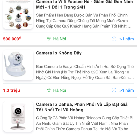
Camera Ip Wifi Yoosee Hd - Giảm Giá Đón Năm
Mới - 1 Đổi 1 Trong 24H
Sản Phẩm Hiện Đang Được Bán Và Phân Phối Chính
Hãng Tại Camera Dũng Chúng Tôi Mong Muốn Được
Cung Cấp Cho Quý Khách Hàng Sản Phẩm Tốt Nhất Với
Giá Hợp Lý Và Chế Độ Hậu Mãi Tốt Nhất. Để Tham
Khảo Và Mua Hàng Trực Tiếp, Quý Khách Có Thể Qua
₫
500.000
Hà Nội
>1 năm
Cá
Camera Ip Không Dây
Bán Camera Ip Easyn Chuẩn Hình Ảnh Hd. Sử Dụng Thẻ
Nhớ Ghi Hình (Hỗ Trợ Thẻ Nhớ 32G Xem Lại Trong 10
Ngày) Có Đèn Hồng Ngoại Hỗ Trợ Quan Sát Ban Đêm.
Quan Sát Hình Ảnh Ở Bất Kỳ Đâu Có Internet, Xem
Bằng Điện Thoại Hoặc Máy Tính. Lắp Đặt Đ
1,3 triệu
Hà Nội
>1 năm
Camera Ip Dahua, Phân Phối Và Lắp Đặt Giá
Tốt Nhất Tại Vũ Hoàng.
C Ông Ty Cổ Phần Vũ Hoàng Telecom Cung Cấp Thiết Bị
An Ninh, Giám Sát Uy Tín Nhất Việt Nam . Nhà Phân
Phối Chính Thức Camera Dahua Tại Hà Nội Và Tp.hcm.
-Hotline : 0989 067 969 (Ms. Linh). Hà Nội Gọi 0989 067