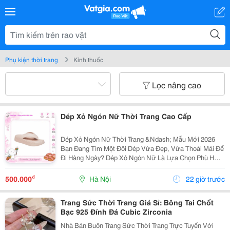
Phụ kiện thời trang
Kính thuốc
Lọc nâng cao
Dép Xỏ Ngón Nữ Thời Trang Cao Cấp
Dép Xỏ Ngón Nữ Thời Trang &Ndash; Mẫu Mới 2026
Bạn Đang Tìm Một Đôi Dép Vừa Đẹp, Vừa Thoải Mái Để
Đi Hàng Ngày? Dép Xỏ Ngón Nữ Là Lựa Chọn Phù Hợp
Cho Những Ngày Đi Chơi, Đi Biển, Dạo Phố Hoặc Sử
Dụng Thường Xuyên. ✅ Thiết Kế Thanh Lịch, Trẻ...
₫
500.000
Hà Nội
22 giờ trước
Trang Sức Thời Trang Giá Sỉ: Bông Tai Chốt
Bạc 925 Đính Đá Cubic Zirconia
Nhà Bán Buôn Trang Sức Thời Trang Trực Tuyến Với