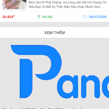
Mức Giá Sỉ Phải Chăng. Vui Lòng Liên Hệ Với Chúng Tôi
Nếu Bạn Có Bất Kỳ Thắc Mắc Nào Hoặc Muốn Xem
Thêm Các Mẫu Mã Khác. Https://Jsj.top/F/Tmjtih
₫
26.824
Hà Nội
26/07/2026
XEM THÊM