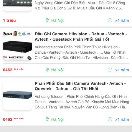
Ngày Vàng Giảm Giá Đặc Biệt. Mua 1 Đầu Ghi 8 Cổng
4.2 Triệu Giá Còn 2,52 Tr. Mua 1 Đầu Ghi 4 Kênh 2,5
Triệu Giá Còn 1,58 Triệu Giảm Giá Đặc Biệt Vì Vậy Ở
Đâu Giá Rẻ Hơn Chúng Tôi Bù Chênh Lệch Gấp Đô
1 triệu
Hà Nội
>1 năm
Đầu Ghi Camera Hikvision - Dahua - Vantech -
Avtech - Questeck Phân Phối Giá Tốt
Vuhoangtelecom Phân Phối Chính Thức Hikvision -
Dahua - Vantech - Avtech - Questeck ..... Giá Tốt Nhất
Cho Các Đại Lý. Đầu Ghi Hình Tvi- Hikvision . Đầu Ghi
Hỗn Hợp 4 Kênh Hikvision Ds-7204Hghi-Sh Phân Phối
Đầu Ghi 4 Kênh Hik
0462 *** ***
Hà Nội
>1 năm
Phân Phối Đầu Ghi Camera Vantech- Avtech -
Questek - Dahua... Giá Tốt Nhất.
Vuhoang Telecom. Phân Phối Chính Hãng Đầu Ghi Hình
Dahua - Vantech - Avtech Giá Rẻ. Khuyến Mại Mua Hàng
Có Quà Tặng Tại 39A Nguyễn Văn Cừ -Long Biên - Hà
Nội. Lh: 04 3273 6666 - 04 3272 6999 - 0989 067 969 -
0918 71 88 11. Đầu Ghi Hì
0462 *** ***
Hà Nội
>1 năm