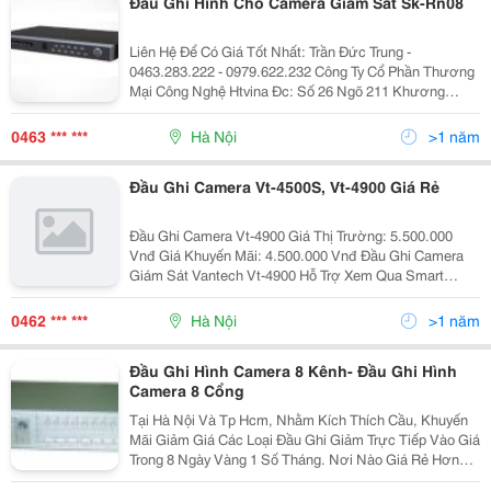
Đầu Ghi Hình Cho Camera Giám Sát Sk-Rn08
Liên Hệ Để Có Giá Tốt Nhất: Trần Đức Trung -
0463.283.222 - 0979.622.232 Công Ty Cổ Phần Thương
Mại Công Nghệ Htvina Đc: Số 26 Ngõ 211 Khương
Trung &Ndash; Thanh Xuân &Ndash; Hà Nội Yahoo
:Htvinakd3 Http ://Www.sieuthiht.com Trụ Sở Chính:
0463 *** ***
Hà Nội
>1 năm
Đầu Ghi Camera Vt-4500S, Vt-4900 Giá Rẻ
Đầu Ghi Camera Vt-4900 Giá Thị Trường: 5.500.000
Vnđ Giá Khuyến Mãi: 4.500.000 Vnđ Đầu Ghi Camera
Giám Sát Vantech Vt-4900 Hỗ Trợ Xem Qua Smart
Phone (Android, I-Phone&Hellip;) - 4 Kênh Hiển Thị Và
Ghi Hình Ở Độ Phân Giải 960H (960X576) - Bộ Vi Xử
0462 *** ***
Hà Nội
>1 năm
Đầu Ghi Hình Camera 8 Kênh- Đầu Ghi Hình
Camera 8 Cổng
Tại Hà Nội Và Tp Hcm, Nhằm Kích Thích Cầu, Khuyến
Mãi Giảm Giá Các Loại Đầu Ghi Giảm Trực Tiếp Vào Giá
Trong 8 Ngày Vàng 1 Số Tháng. Nơi Nào Giá Rẻ Hơn
Chúng Tôi Bù Chênh Lệch Gấp Đôi, Các Loại Đầu Ghi