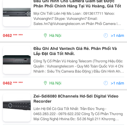
Đầu Ghi Hình Cho Camera Giám Sát Được
Phân Phối Chính Hãng Tại Vũ Hoàng, Giá Tốt
Mọi Chi Tiết Liên Hệ Ms Loan : 0913617711 Yahoo:
Vuhoanghn7 Skype: Vuhoanghn7 Email:
Sales.hn7@Vuhoangtelecom.vn Phân Phối Camera |
Phân Phối Báo Trộm | Nhà Phân Phối Chính Hãng 100%
Cam Kết Chiết Khấu Cao Nh
0462 *** ***
Hà Nội
>1 năm
Đầu Ghi Ahd Vantech Giá Rẻ. Phân Phối Và
Lắp Đặt Giá Tốt Nhất.
Công Ty Cổ Phần Vũ Hoàng Telecom (Thương Hiệu Độc
Quyền : Vuhoangtelecom - Quy Mô Toàn Quốc Với 4 Chi
Nhánh : Siêu Thị Camera Báo Động ) Đầu Ghi Hình Ahd
4 Kênh Vantech Vp-4160Ahdm 2Hdd. Đầu Ghi Hình Hỗn
Hợp Ahd Vantech Vp-4160Ahdm
0462 *** ***
Hà Nội
>1 năm
Zei–Sdi6080 8Channels Hd-Sdi Digital Video
Recorder
Liên Hệ Để Có Giá Tốt Nhất: Trần Đức Trung -
0463.283.222 - 0979.622.232 Công Ty Cổ Phần Thương
Mại Công Nghệ Htvina Đc: Số 26 Ngõ 211 Khương
Trung &Ndash; Thanh Xuân &Ndash; Hà Nội Yahoo