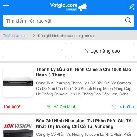
Thiết bị an ninh
Đầu ghi hình cho camera giám sát
Lọc nâng cao
Thanh Lý Đầu Ghi Hình Camera Chỉ 100K Bảo
Hành 3 Tháng
Công Ty Ái Phương Thanh Lý 1 Số Đầu Ghi Và Camera
Cũ Do Nhu Cầu Của 1 Số Khách Hàng Muốn Nâng Cấp
Hệ Thống Camera Lên Hệ Thống Cao Cấp Hơn, Công Ty
Đã Thu Hồi 1 Số Đầu Ghi, Camera Về Và Thanh Lý Với
Giá Rẻ Cho Những Khách Hàng Đang Sử Dụng Hệ Thốn
₫
100.000
Hồ Chí Minh
>1 năm
Đầu Ghi Hình Hikvision- Tvi Phân Phối Giá Tốt
Nhất Thị Trường Chỉ Có Tại Vuhoang
Công Ty Cổ Phần Vũ Hoàng Telecom Là Nhà Phân Phối