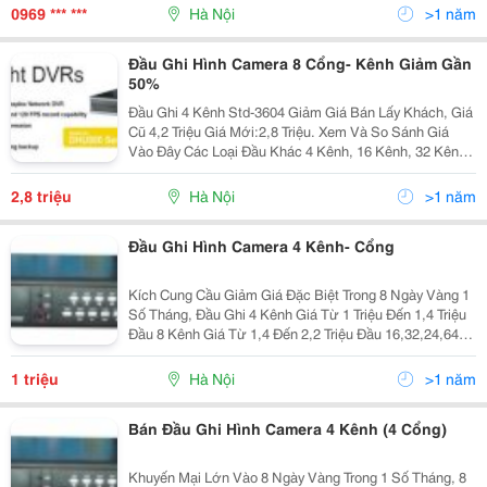
Và Thiết Bị An Ninh Đều Giảm Từ 30-40%. Trường H
0969 *** ***
Hà Nội
>1 năm
Đầu Ghi Hình Camera 8 Cổng- Kênh Giảm Gần
50%
Đầu Ghi 4 Kênh Std-3604 Giảm Giá Bán Lấy Khách, Giá
Cũ 4,2 Triệu Giá Mới:2,8 Triệu. Xem Và So Sánh Giá
Vào Đây Các Loại Đầu Khác 4 Kênh, 16 Kênh, 32 Kênh
Xin Liên Hệ Trực Tiếp Lh Để Đặt Hàng, Lưu Ý Số Lượng
Có Hạn, Đt: : 0969450710
2,8 triệu
Hà Nội
>1 năm
Đầu Ghi Hình Camera 4 Kênh- Cổng
Kích Cung Cầu Giảm Giá Đặc Biệt Trong 8 Ngày Vàng 1
Số Tháng, Đầu Ghi 4 Kênh Giá Từ 1 Triệu Đến 1,4 Triệu
Đầu 8 Kênh Giá Từ 1,4 Đến 2,2 Triệu Đầu 16,32,24,64
Giá Từ 2,8 Triệu Trở Lên Camera Trong Nhà Hồng Ngoại
Ban Đêm Giá Từ 350K Trở Lên
1 triệu
Hà Nội
>1 năm
Bán Đầu Ghi Hình Camera 4 Kênh (4 Cổng)
Khuyến Mại Lớn Vào 8 Ngày Vàng Trong 1 Số Tháng, 8