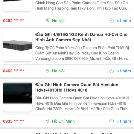
Chính Hãng Các Sản Phẩm Camera Giám Sát, Đầu Ghi
Hình Mang Thương Hiệu Hikvision . Khi Hợp Tác Cùng
Hikvision Và Vuhoangtelecom, Quý Đại Lý Sẽ Nhận
Được Sự Hỗ Trợ Tốt Nhất Cùng Những Sản Phẩm Uy
0462 *** ***
Hà Nội
>1 năm
Tín,
Đầu Ghi 4/8/16/24/32 Kênh Dahua Hd-Cvi Cho
Hình Ảnh Camera Đẹp Nhất.
Công Ty Cổ Phần Vũ Hoàng Telecom Phân Phối Thiết Bị
Giám Sát An Ninh Hãy Gọi Ngay Cho Kinh Doanh
Vuhoangtelecom 0980 067 969 (Ms.linh) Đầu Ghi Hình
Hdcvi 4 Kênh Dahua Hcvr5104C Mã Sp: Dahua
Hcvr5104C Nhà Sản
0462 *** ***
Hà Nội
>1 năm
Đầu Ghi Hình Camera Quan Sát Havision
Hdvs-4018Hd | Hdvs 4018
Đầu Ghi Hình Camera Quan Sát Havision Hdvs-4018Hd |
Hdvs 4018 Đầu Ghi Hình 08 Kênh Havision Hdvs-4018
Chuẩn Hd 720P , Hdvs-4018Hd - Hỗ Trợ Các Giao Thức
Tcp/Ip, Dhcp, Pppoe, Ddns... - Xem Từ Xa Bằng Trình
Duyệt Ie.phần Mềm Cms Quản Lí Đồn
0933 *** ***
Hồ Chí Minh
>1 năm