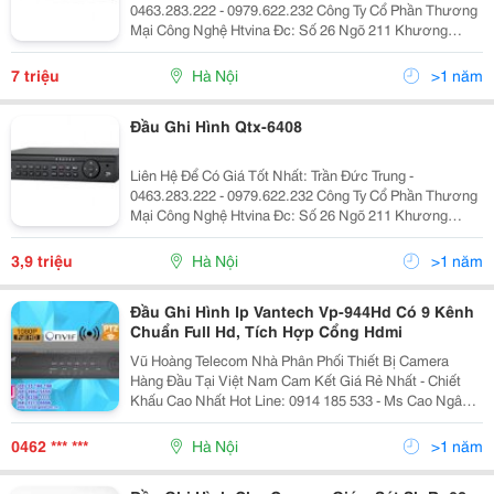
0463.283.222 - 0979.622.232 Công Ty Cổ Phần Thương
Mại Công Nghệ Htvina Đc: Số 26 Ngõ 211 Khương
Trung &Ndash; Thanh Xuân &Ndash; Hà Nội Yahoo
:Htvinakd3 Http ://Www.sieuthiht.com Trụ Sở Chính:
7 triệu
Hà Nội
>1 năm
Đầu Ghi Hình Qtx-6408
Liên Hệ Để Có Giá Tốt Nhất: Trần Đức Trung -
0463.283.222 - 0979.622.232 Công Ty Cổ Phần Thương
Mại Công Nghệ Htvina Đc: Số 26 Ngõ 211 Khương
Trung &Ndash; Thanh Xuân &Ndash; Hà Nội Yahoo
:Htvinakd3 Http ://Www.sieuthiht.com Trụ Sở Chính:
3,9 triệu
Hà Nội
>1 năm
Đầu Ghi Hình Ip Vantech Vp-944Hd Có 9 Kênh
Chuẩn Full Hd, Tích Hợp Cổng Hdmi
Vũ Hoàng Telecom Nhà Phân Phối Thiết Bị Camera
Hàng Đầu Tại Việt Nam Cam Kết Giá Rẻ Nhất - Chiết
Khấu Cao Nhất Hot Line: 0914 185 533 - Ms Cao Ngân
Call Trực Tiếp Để Có Giá Tốt Nhất Đầu Ghi Hình Ip
Vantech Vp-944Hd Có 9 Kênh Chuẩ
0462 *** ***
Hà Nội
>1 năm