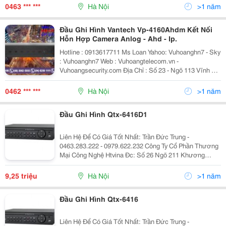
:Htvinakd3 Http ://Www.sieuthiht.com Trụ Sở Chính:
0463 *** ***
Hà Nội
>1 năm
Đầu Ghi Hình Vantech Vp-4160Ahdm Kết Nối
Hỗn Hợp Camera Anlog - Ahd - Ip.
Hotline : 0913617711 Ms Loan Yahoo: Vuhoanghn7 - Sky
: Vuhoanghn7 Web : Vuhoangtelecom.vn -
Vuhoangsecurity.com Địa Chỉ : Số 23 - Ngõ 113 Vĩnh Hồ
- Đống Đa - Hà Nội Chúng Tôi Không Chỉ Bán 1 Sản
Phẩm, Chúng Tôi Mang Đến
0462 *** ***
Hà Nội
>1 năm
Đầu Ghi Hình Qtx-6416D1
Liên Hệ Để Có Giá Tốt Nhất: Trần Đức Trung -
0463.283.222 - 0979.622.232 Công Ty Cổ Phần Thương
Mại Công Nghệ Htvina Đc: Số 26 Ngõ 211 Khương
Trung &Ndash; Thanh Xuân &Ndash; Hà Nội Yahoo
:Htvinakd3 Http ://Www.sieuthiht.com Trụ Sở Chính:
9,25 triệu
Hà Nội
>1 năm
Đầu Ghi Hình Qtx-6416
Liên Hệ Để Có Giá Tốt Nhất: Trần Đức Trung -