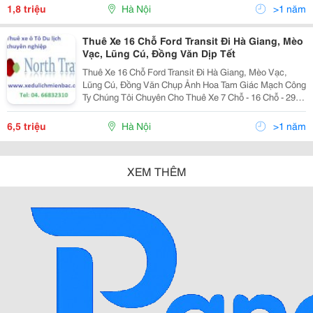
Xedulichmienbac@Gm
1,8 triệu
Hà Nội
>1 năm
Thuê Xe 16 Chỗ Ford Transit Đi Hà Giang, Mèo
Vạc, Lũng Cú, Đồng Văn Dịp Tết
Thuê Xe 16 Chỗ Ford Transit Đi Hà Giang, Mèo Vạc,
Lũng Cú, Đồng Văn Chụp Ảnh Hoa Tam Giác Mạch Công
Ty Chúng Tôi Chuyên Cho Thuê Xe 7 Chỗ - 16 Chỗ - 29
Chỗ - 35 Chỗ - 45 Chỗ Đời Mới, Lái Xe Chuyên Nghiệp
Chắc Chắn Sẽ Đáp Ứng Mọi Nhu Cầu Thuê Xe Củ
6,5 triệu
Hà Nội
>1 năm
XEM THÊM