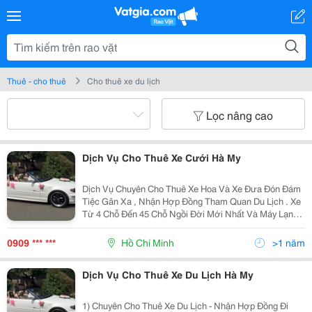
Thuê - cho thuê
Cho thuê xe du lịch
Lọc nâng cao
Dịch Vụ Cho Thuê Xe Cưới Hà My
Dịch Vụ Chuyên Cho Thuê Xe Hoa Và Xe Đưa Đón Đám
Tiệc Gân Xa , Nhận Hợp Đồng Tham Quan Du Lịch . Xe
Từ 4 Chỗ Đến 45 Chỗ Ngồi Đời Mới Nhất Và Máy Lạnh .
Vv..... Đê Biết Thêm Nhiều Hình Thức Khác Xin Vui
Lòng Tell : 0909173458 Gặp A Đức Hoặc 0909682458
0909 *** ***
Hồ Chí Minh
>1 năm
Dịch Vụ Cho Thuê Xe Du Lịch Hà My
1) Chuyên Cho Thuê Xe Du Lịch - Nhận Hợp Đồng Đi