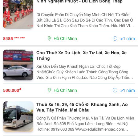
Kinh Nghiệm Phượt - Du Lịch Đồng Tháp
Di Chuyển Phần Di Chuyển Này Mình Chỉ Nói Từ Điểm
Bắt Đầu Là Sài Gòn Sau Đó Sẽ Đi Các Tỉnh, Các Bạn Ở
Nơi Khác Thì Chịu Khó Tham Khảo Thêm. Hầu Hết Việc
Di Chuyển Ở Khu Vực Miền Tây Đều Di Chuyển Bằng
Ôtô. Các Bạn Có Thể Ra Bến Xe Miền Tây (Địa Chỉ:
8485 *** ***
Hồ Chí Minh
>1 năm
Cho Thuê Xe Du Lịch, Xe Tự Lái, Xe Hoa, Xe
Tháng
Xin Gửi Đến Quý Khách Ngàn Lời Chúc Tốt Đẹp
Nhất!Chúc Quý Khách Luôn Thành Công Trong Công
Việc,Gia Đình Hạnh Phúc,Lúc Nào Cũng Đầy Ấp Tiếng
Cười!Chúc Kinh Tế Gia Đình Ngày Càng Khấm Khá Để
Quý Khách Được Thỏa Niềm Đam Mê Đi Chu Du Bốn
₫
500.000
Hồ Chí Minh
>1 năm
Bể Bên Cạnh Nh
Thuê Xe 16, 29, 45 Chỗ Đi Khoang Xanh, Ao
Vua, Tây Thiên, Mai Châu
Công Ty Cổ Phần Thương Mại, Vận Tải Và Du Lịch Miền
Bắc Add: Số 508 Phố Ngọc Lâm - Long Biên - Hà Nội
Hotline: 0919 083 069 Www.xedulichmienbac.com
Yahoo: Luongtrans, Skype: Xedulich_Pro Email: