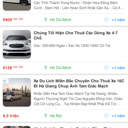
Các Tỉnh Thành Trong Nước - Nhận Hợp Đồng Đám
Cưới , Đám Hỏi , Liên Hoan Sinh Nhật Gần Xa. - Có Xe
Hoa Đời Mới - Nhận Đưa Đón Sân Bay - Hợp Đồng Công
Ty Dài Hạn Va Ngắn Hạn - Tài Xế Nhiệt Tình Vui Vẻ ,
0909 *** ***
Hồ Chí Minh
>1 năm
Chúng Tối Hiện Cho Thuê Các Dòng Xe 4-7
Chỗ
Giá : 500-800 Ngàn / Xác Xe 1200-1500/ Có Tài
0128 *** ***
Hồ Chí Minh
>1 năm
Xe Du Lich Miền Bắc Chuyên Cho Thuê Xe 16C
Đi Hà Giang Chup Ảnh Tam Giác Mạch
Nhắc Đến Hoa Tam Giác Mạch Tại Hà Giang, Nhiều
Người Thường Nghĩ Tới Cao Nguyên Đồng Văn, Chân
Cột Cờ Lũng Cú... Tuy Nhiên Đẹp Nhất Phải Kể Tới
Huyện Xí Mần. Huyện Xí Mần Nằm Ở Phía Tây Bắc Của
Hà Giang. Phía Bắc Giáp Trung Quốc, Phía Tây Giáp
6,5 triệu
Hà Nội
>1 năm
Các