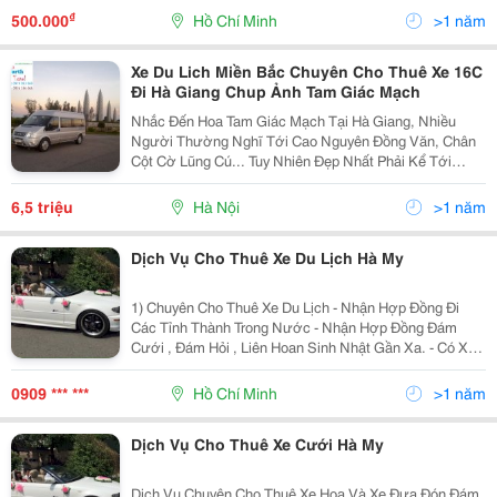
Quý Khách Được Thỏa Niềm Đam Mê Đi Chu Du Bốn
₫
500.000
Hồ Chí Minh
>1 năm
Bể Bên Cạnh Nh
Xe Du Lich Miền Bắc Chuyên Cho Thuê Xe 16C
Đi Hà Giang Chup Ảnh Tam Giác Mạch
Nhắc Đến Hoa Tam Giác Mạch Tại Hà Giang, Nhiều
Người Thường Nghĩ Tới Cao Nguyên Đồng Văn, Chân
Cột Cờ Lũng Cú... Tuy Nhiên Đẹp Nhất Phải Kể Tới
Huyện Xí Mần. Huyện Xí Mần Nằm Ở Phía Tây Bắc Của
Hà Giang. Phía Bắc Giáp Trung Quốc, Phía Tây Giáp
6,5 triệu
Hà Nội
>1 năm
Các
Dịch Vụ Cho Thuê Xe Du Lịch Hà My
1) Chuyên Cho Thuê Xe Du Lịch - Nhận Hợp Đồng Đi
Các Tỉnh Thành Trong Nước - Nhận Hợp Đồng Đám
Cưới , Đám Hỏi , Liên Hoan Sinh Nhật Gần Xa. - Có Xe
Hoa Đời Mới - Nhận Đưa Đón Sân Bay - Hợp Đồng Công
Ty Dài Hạn Va Ngắn Hạn - Tài Xế Nhiệt Tình Vui Vẻ ,
0909 *** ***
Hồ Chí Minh
>1 năm
Dịch Vụ Cho Thuê Xe Cưới Hà My
Dịch Vụ Chuyên Cho Thuê Xe Hoa Và Xe Đưa Đón Đám