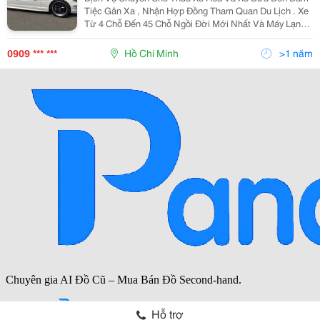
Tiệc Gân Xa , Nhận Hợp Đồng Tham Quan Du Lịch . Xe
Từ 4 Chỗ Đến 45 Chỗ Ngồi Đời Mới Nhất Và Máy Lạnh .
Vv..... Đê Biết Thêm Nhiều Hình Thức Khác Xin Vui
Lòng Tell : 0909173458 Gặp A Đức Hoặc 0909682458
0909 *** ***
Hồ Chí Minh
>1 năm
Hỗ trợ