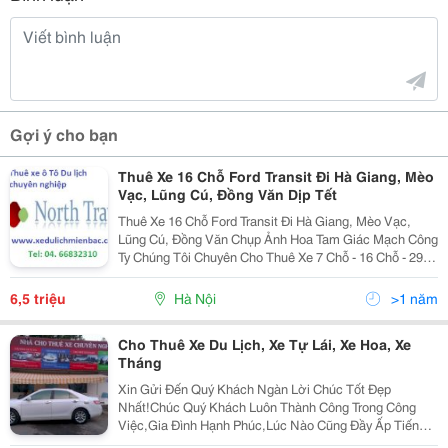
Gợi ý cho bạn
Thuê Xe 16 Chỗ Ford Transit Đi Hà Giang, Mèo
Vạc, Lũng Cú, Đồng Văn Dịp Tết
Thuê Xe 16 Chỗ Ford Transit Đi Hà Giang, Mèo Vạc,
Lũng Cú, Đồng Văn Chụp Ảnh Hoa Tam Giác Mạch Công
Ty Chúng Tôi Chuyên Cho Thuê Xe 7 Chỗ - 16 Chỗ - 29
Chỗ - 35 Chỗ - 45 Chỗ Đời Mới, Lái Xe Chuyên Nghiệp
Chắc Chắn Sẽ Đáp Ứng Mọi Nhu Cầu Thuê Xe Củ
6,5 triệu
Hà Nội
>1 năm
Cho Thuê Xe Du Lịch, Xe Tự Lái, Xe Hoa, Xe
Tháng
Xin Gửi Đến Quý Khách Ngàn Lời Chúc Tốt Đẹp
Nhất!Chúc Quý Khách Luôn Thành Công Trong Công
Việc,Gia Đình Hạnh Phúc,Lúc Nào Cũng Đầy Ấp Tiếng
Cười!Chúc Kinh Tế Gia Đình Ngày Càng Khấm Khá Để