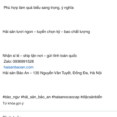
Phù hợp làm quà biếu sang trọng, ý nghĩa
Hải sản tươi ngon – tuyển chọn kỹ – bao chất lượng
Nhận sỉ lẻ – ship tận nơi – gửi tỉnh toàn quốc
Zalo: 0936991528
haisanbaoan.com
Hải sản Bảo An – 135 Nguyễn Văn Tuyết, Đống Đa, Hà Nội
#bào_ngư #hải_sản_bảo_an #haisanocaocap #đặcsảnbiển
Từ khóa gợi ý: