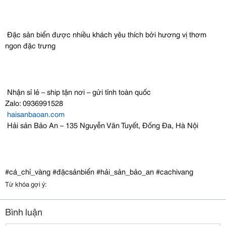
Đặc sản biển được nhiều khách yêu thích bởi hương vị thơm
ngon đặc trưng
Nhận sỉ lẻ – ship tận nơi – gửi tỉnh toàn quốc
Zalo: 0936991528
haisanbaoan.com
Hải sản Bảo An – 135 Nguyễn Văn Tuyết, Đống Đa, Hà Nội
#cá_chỉ_vàng #đặcsảnbiển #hải_sản_bảo_an #cachivang
Từ khóa gợi ý:
Bình luận