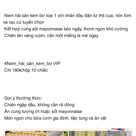
Nem hải sản kem bơ loại 1 với nhân đầy đặn từ thịt cua, nõn tôm
và rau củ tuyển chọn
Kết hợp cùng sốt mayonnaise béo ngậy, thơm ngon khó cưỡng
Chiên lên vàng ruộm, cắn một miếng là mê ngay
#Nem_hải_sản_kem_bơ VIP
Chỉ 180k/hộp 10 chiếc
Gợi ý thưởng thức:
Chiên ngập dầu, không cần rã đông
Ăn cùng tương ớt hoặc sốt mayonnaise
Món ngon cho bữa cơm gia đình, tiệc tùng và ăn vặt