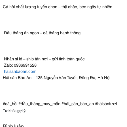
Cá hồi chất lượng tuyển chọn – thịt chắc, béo ngậy tự nhiên
Đầu tháng ăn ngon – cả tháng hanh thông
Nhận sỉ lẻ – ship tận nơi – gửi tỉnh toàn quốc
Zalo: 0936991528
haisanbaoan.com
Hải sản Bảo An – 135 Nguyễn Văn Tuyết, Đống Đa, Hà Nội
#cá_hồi #đầu_tháng_may_mắn #hải_sản_bảo_an #hảisảntươi
Từ khóa gợi ý:
Bình luận