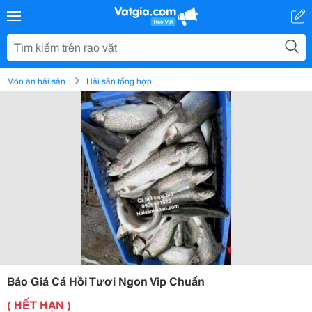
Món ăn hải sản
Hải sản tổng hợp
Báo Giá Cá Hồi Tươi Ngon Vip Chuẩn
( HẾT HẠN )