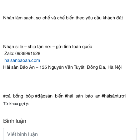
Nhận làm sạch, sơ chế và chế biến theo yêu cầu khách đặt
Nhận sỉ lẻ – ship tận nơi – gửi tỉnh toàn quốc
Zalo: 0936991528
haisanbaoan.com
Hải sản Bảo An – 135 Nguyễn Văn Tuyết, Đống Đa, Hà Nội
#cá_bống_bớp #đặcsản_biển #hải_sản_bảo_an #hảisảntươi
Từ khóa gợi ý:
Bình luận