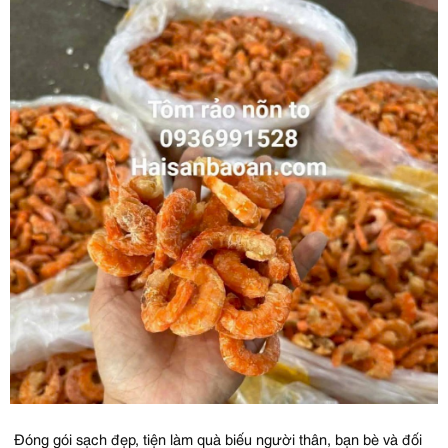
Đóng gói sạch đẹp, tiện làm quà biếu người thân, bạn bè và đối