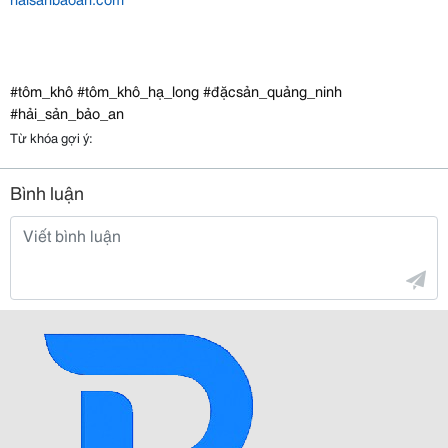
#tôm_khô #tôm_khô_hạ_long #đặcsản_quảng_ninh
#hải_sản_bảo_an
Từ khóa gợi ý:
Bình luận